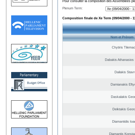
Pour consulter la composition des Assemblées plé
Plenum Term:
Composition finale de Xe Term (09/04/2000 - 1
Nom et Prénom
Chytiris Tilema
Dabakis Athanasios 
Dailakis Stav
Damianakis Efty
Daskalakis Geo
Deiktakis Geor
Diamantidis Ioa
Diamantis Konsta