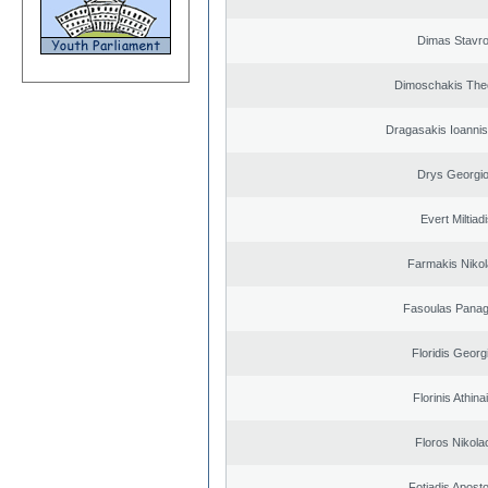
Dimas Stavr
Dimoschakis The
Dragasakis Ioannis
Drys Georgi
Evert Miltiad
Farmakis Niko
Fasoulas Panagi
Floridis Georg
Florinis Athina
Floros Nikola
Fotiadis Apost