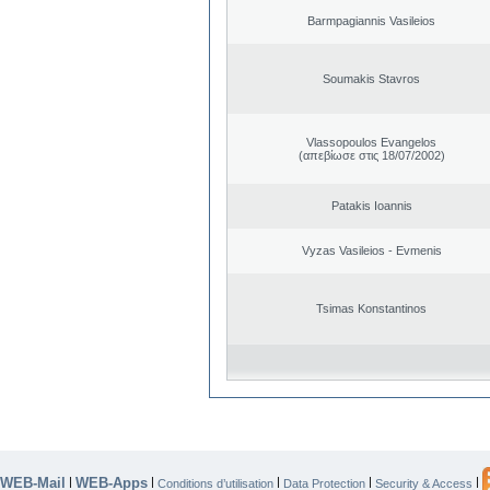
Barmpagiannis Vasileios
Soumakis Stavros
Vlassopoulos Evangelos
(απεβίωσε στις 18/07/2002)
Patakis Ioannis
Vyzas Vasileios - Evmenis
Tsimas Konstantinos
WEB-Mail
WEB-Apps
|
|
|
|
|
Conditions d’utilisation
Data Protection
Security & Access