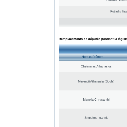
Fotiadis Ilia
Remplacements de députés pendant la législ
Nom et Prénom
Cheimaras Athanasios
Merentiti Athanasia (Soula)
Manolia Chrysanthi
Smpokos Ioannis