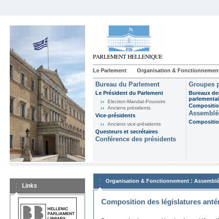
Le Parlement
Organisation & Fonctionnemen
Bureau du Parlement
Groupes p
Le Président du Parlement
Bureaux de
parlementai
Election-Mandat-Pouvoirs
Composition
Anciens présidents
Assemblée
Vice-présidents
Composition
Anciens vice-présidents
Questeurs et secrétaires
Conférence des présidents
:
Organisation & Fonctionnement
Assemblé
Links
Composition des législatures anté