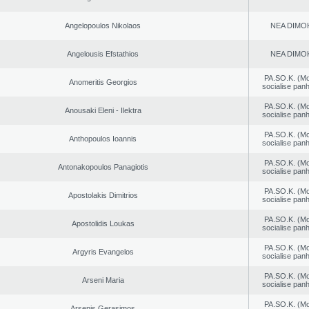
Angelopoulos Nikolaos
NEA DΙMO
Angelousis Efstathios
NEA DΙMO
PA.SO.K. (M
Anomeritis Georgios
socialise panh
PA.SO.K. (M
Anousaki Eleni - Ilektra
socialise panh
PA.SO.K. (M
Anthopoulos Ioannis
socialise panh
PA.SO.K. (M
Antonakopoulos Panagiotis
socialise panh
PA.SO.K. (M
Apostolakis Dimitrios
socialise panh
PA.SO.K. (M
Apostolidis Loukas
socialise panh
PA.SO.K. (M
Argyris Evangelos
socialise panh
PA.SO.K. (M
Arseni Maria
socialise panh
PA.SO.K. (M
Arsenis Gerasimos