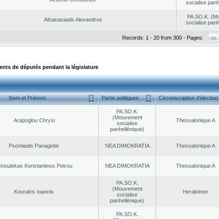
socialise panh
PA.SO.K. (M
Athanasiadis Alexandros
socialise panh
Records: 1 - 20 from 300 - Pages:
ts de députés pendant la législature
Nom et Prénom
Partis politiques
Circonscription d’élection
PA.SO.K.
(Mouvement
Arapoglou Chrysi
Thessalonique A
socialise
panhellénique)
Psomiadis Panagiotis
NEA DΙMOKRATIA
Thessalonique A
kioulekas Konstantinos Petrou
NEA DΙMOKRATIA
Thessalonique A
PA.SO.K.
(Mouvement
Kourakis Ioannis
Herakleion
socialise
panhellénique)
PA.SO.K.