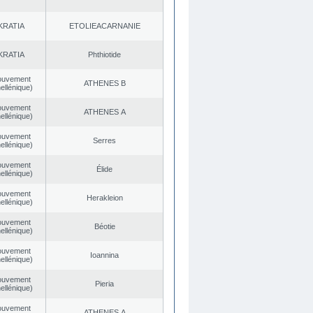
KRATIA
EΤOLIEACARNANIE
KRATIA
Phthiotide
ouvement
ATHENES Β
ellénique)
ouvement
ATHENES Α
ellénique)
ouvement
Serres
ellénique)
ouvement
Élide
ellénique)
ouvement
Herakleion
ellénique)
ouvement
Béotie
ellénique)
ouvement
Ioannina
ellénique)
ouvement
Pieria
ellénique)
ouvement
ATHENES Α