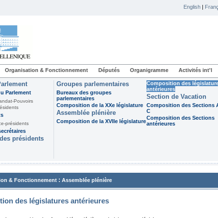
English
|
Franç
Organisation & Fonctionnement
Députés
Organigramme
Activités int'l
Parlement
Groupes parlementaires
Composition des législatur
antérieures
du Parlement
Bureaux des groupes
Section de Vacation
parlementaires
andat-Pouvoirs
Composition de la XXe législature
Composition des Sections A
ésidents
C
Assemblée plénière
ts
Composition des Sections
Composition de la XVIIe législature
ce-présidents
antérieures
ecrétaires
des présidents
:
ion & Fonctionnement
Assemblée plénière
ion des législatures antérieures