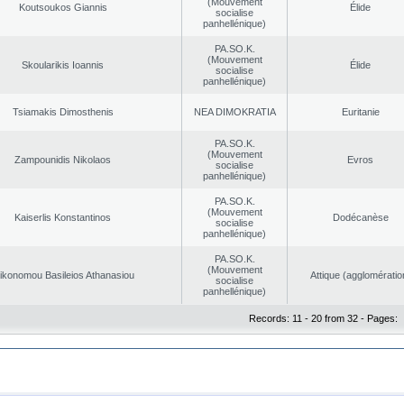
(Mouvement
Koutsoukos Giannis
Élide
socialise
panhellénique)
PA.SO.K.
(Mouvement
Skoularikis Ioannis
Élide
socialise
panhellénique)
Tsiamakis Dimosthenis
NEA DΙMOKRATIA
Euritanie
PA.SO.K.
(Mouvement
Zampounidis Nikolaos
Evros
socialise
panhellénique)
PA.SO.K.
(Mouvement
Kaiserlis Konstantinos
Dodécanèse
socialise
panhellénique)
PA.SO.K.
(Mouvement
ikonomou Basileios Athanasiou
Αttique (agglomératio
socialise
panhellénique)
Records: 11 - 20 from 32 - Pages: