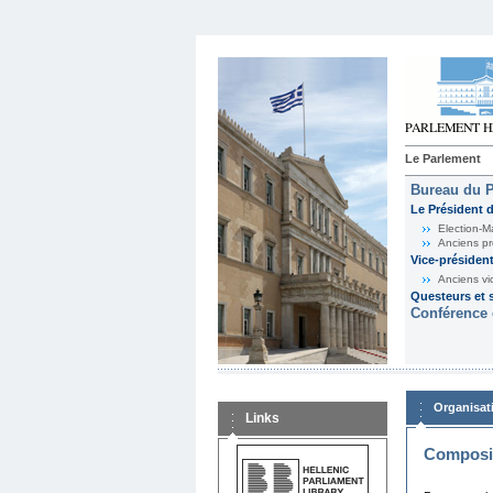
Le Parlement
Bureau du 
Le Président 
Election-M
Anciens pr
Vice-présiden
Anciens vi
Questeurs et s
Conférence 
Organisat
Links
Composit