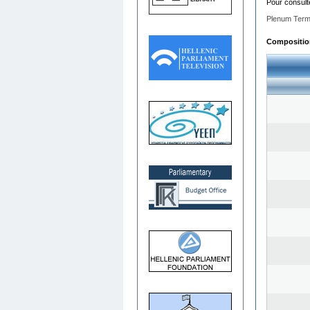
Pour consult
Plenum Term
Composition