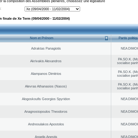
er la composition des Assemblées plénières, choisissez une législature
:
 finale de Xe Term (09/04/2000 - 11/02/2004)
Nom et Prénom
Partis politiq
Adraktas Panagiotis
NEA DΙMO
PA.SO.K. (M
Akrivakis Alexandros
socialise panh
PA.SO.K. (M
Alampanos Dimitrios
socialise panh
PA.SO.K. (M
Alevras Athanasios (Nasos)
socialise panh
Alogoskoufis Georgios Spyridon
NEA DΙMO
Anagnostopoulos Theodoros
NEA DΙMO
Andreoulakos Apostolos
NEA DΙMO
Angelis Anestis
NEA DΙMO