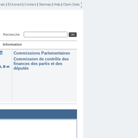
ais
|
Ελληνικά
|
Contact
|
Sitemap
|
Help
|
Open Data
Recherche
Information
es
Commissions Parlementaires
Commission de contrôle des
finances des partis et des
, B et
députés