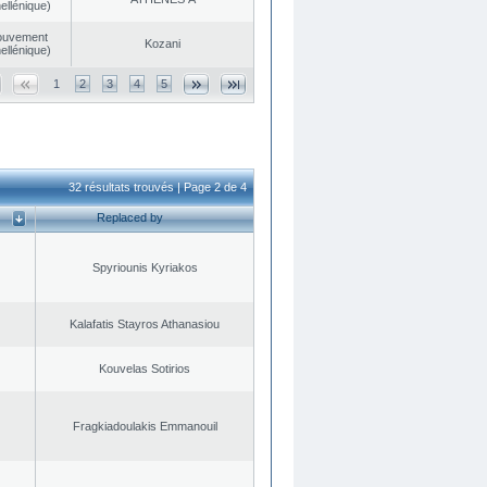
ellénique)
ouvement
Kozani
ellénique)
1
2
3
4
5
32 résultats trouvés | Page 2 de 4
Replaced by
Spyriounis Kyriakos
Kalafatis Stayros Athanasiou
Kouvelas Sotirios
Fragkiadoulakis Emmanouil