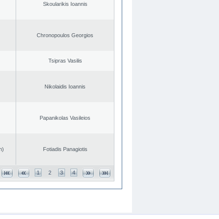
Skoularikis Ioannis
Chronopoulos Georgios
Tsipras Vasilis
Nikolaidis Ioannis
Papanikolas Vasileios
n)
Fotiadis Panagiotis
1
2
3
4