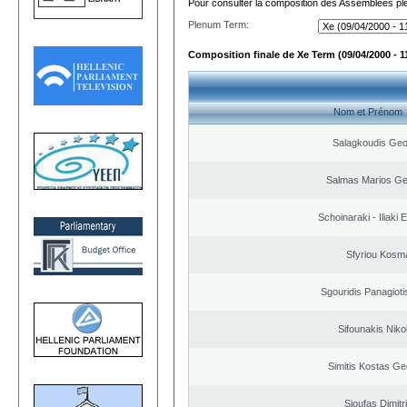
Pour consulter la composition des Assemblées plé
Plenum Term:
Composition finale de Xe Term (09/04/2000 - 1
Nom et Prénom
Salagkoudis Geo
Salmas Marios Ge
Schoinaraki - Iliaki 
Sfyriou Kosm
Sgouridis Panagioti
Sifounakis Niko
Simitis Kostas Ge
Sioufas Dimitr