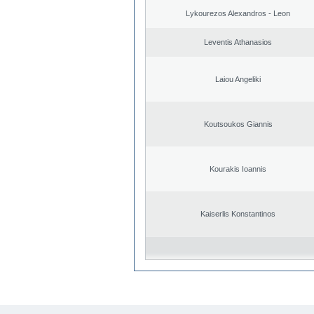
Lykourezos Alexandros - Leon
Leventis Athanasios
Laiou Angeliki
Koutsoukos Giannis
Kourakis Ioannis
Kaiserlis Konstantinos