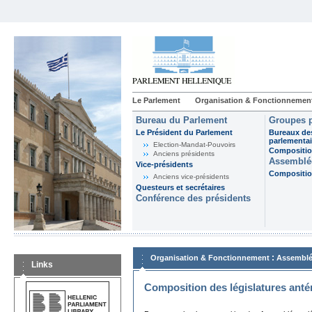
Le Parlement
Organisation & Fonctionnemen
Bureau du Parlement
Groupes p
Le Président du Parlement
Bureaux de
parlementai
Election-Mandat-Pouvoirs
Composition
Anciens présidents
Assemblée
Vice-présidents
Composition
Anciens vice-présidents
Questeurs et secrétaires
Conférence des présidents
:
Organisation & Fonctionnement
Assemblé
Links
Composition des législatures anté