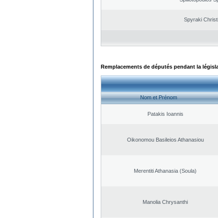
Spyraki Christ
Remplacements de députés pendant la législ
Nom et Prénom
Patakis Ioannis
Oikonomou Basileios Athanasiou
Merentiti Athanasia (Soula)
Manolia Chrysanthi