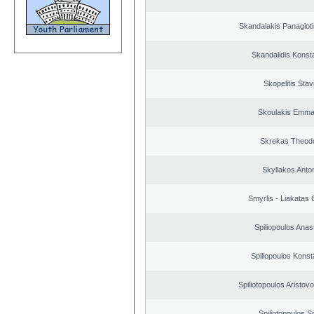
Skandalakis Panagioti
Skandalidis Konst
Skopelitis Stav
Skoulakis Emma
Skrekas Theod
Skyllakos Anto
Smyrlis - Liakatas 
Spiliopoulos Anas
Spiliopoulos Konst
Spiliotopoulos Aristovo
Spiliotopoulos Sp