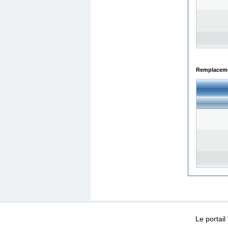
Remplacemen
WEB-Mail
WEB-Apps
|
|
|
Conditions d’utilisation
Da
Le portai