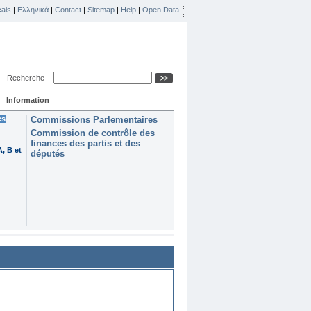
ais
|
Ελληνικά
|
Contact
|
Sitemap
|
Help
|
Open Data
Recherche
Information
es
Commissions Parlementaires
Commission de contrôle des
finances des partis et des
, B et
députés