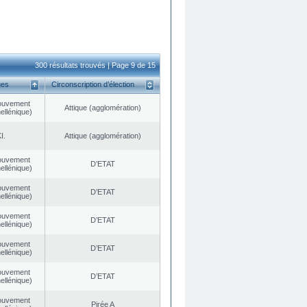
300 résultats trouvés | Page 9 de 15
ues
Circonscription d’élection
ouvement
Αttique (agglomération)
ellénique)
I.
Αttique (agglomération)
ouvement
D’ETAT
ellénique)
ouvement
D’ETAT
ellénique)
ouvement
D’ETAT
ellénique)
ouvement
D’ETAT
ellénique)
ouvement
D’ETAT
ellénique)
ouvement
Pirée A