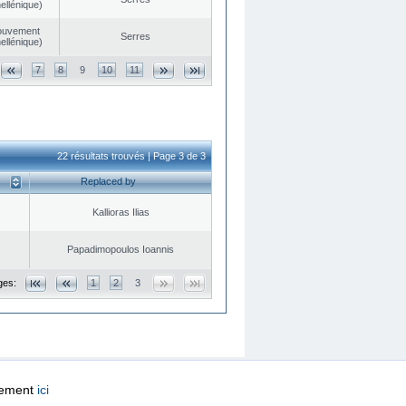
ellénique)
ouvement
Serres
ellénique)
7
8
9
10
11
22 résultats trouvés | Page 3 de 3
Replaced by
Kallioras Ilias
Papadimopoulos Ioannis
ges:
1
2
3
quement
ici