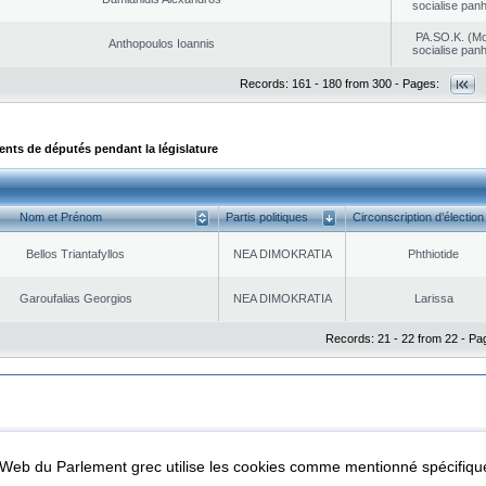
socialise panh
PA.SO.K. (M
Anthopoulos Ioannis
socialise panh
Records: 161 - 180 from 300 - Pages:
ts de députés pendant la législature
Nom et Prénom
Partis politiques
Circonscription d’élection
Bellos Triantafyllos
NEA DΙMOKRATIA
Phthiotide
Garoufalias Georgios
NEA DΙMOKRATIA
Larissa
Records: 21 - 22 from 22 - Pa
|
|
ta Protection
Security & Access
l Web du Parlement grec utilise les cookies comme mentionné spécifi