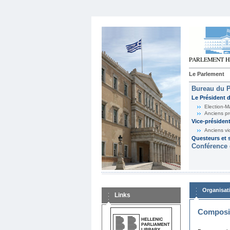
Le Parlement
Bureau du 
Le Président 
Election-M
Anciens pr
Vice-présiden
Anciens vi
Questeurs et s
Conférence 
Organisat
Links
Composit