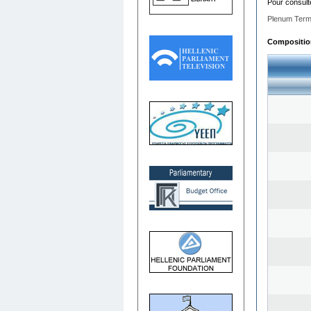
Pour consult
Plenum Term
Composition 