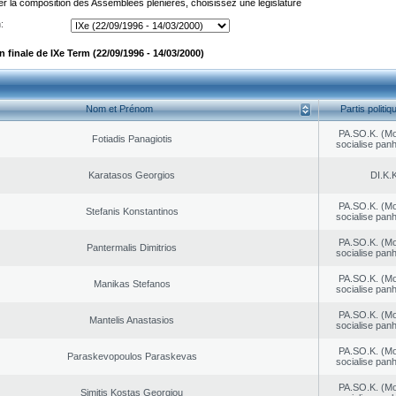
er la composition des Assemblées plénières, choisissez une législature
:
finale de IXe Term (22/09/1996 - 14/03/2000)
Nom et Prénom
Partis politiq
PA.SO.K. (M
Fotiadis Panagiotis
socialise panh
Karatasos Georgios
DI.K.K
PA.SO.K. (M
Stefanis Konstantinos
socialise panh
PA.SO.K. (M
Pantermalis Dimitrios
socialise panh
PA.SO.K. (M
Manikas Stefanos
socialise panh
PA.SO.K. (M
Mantelis Anastasios
socialise panh
PA.SO.K. (M
Paraskevopoulos Paraskevas
socialise panh
PA.SO.K. (M
Simitis Kostas Georgiou