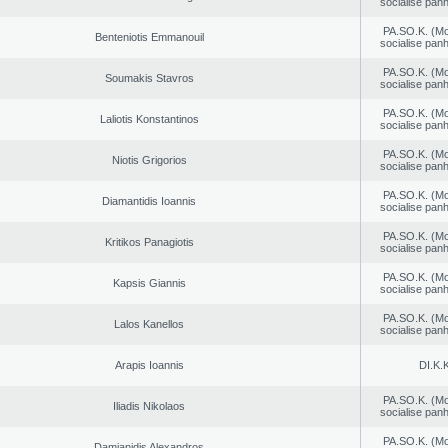
socialise panh
PA.SO.K. (M
Benteniotis Emmanouil
socialise panh
PA.SO.K. (M
Soumakis Stavros
socialise panh
PA.SO.K. (M
Laliotis Konstantinos
socialise panh
PA.SO.K. (M
Niotis Grigorios
socialise panh
PA.SO.K. (M
Diamantidis Ioannis
socialise panh
PA.SO.K. (M
Kritikos Panagiotis
socialise panh
PA.SO.K. (M
Kapsis Giannis
socialise panh
PA.SO.K. (M
Lalos Kanellos
socialise panh
Arapis Ioannis
DI.K.K
PA.SO.K. (M
Iliadis Nikolaos
socialise panh
PA.SO.K. (M
Damianidis Alexandros