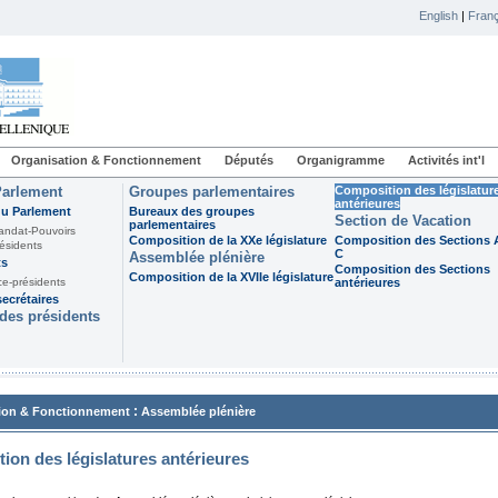
English
|
Franç
Organisation & Fonctionnement
Députés
Organigramme
Activités int'l
Parlement
Groupes parlementaires
Composition des législatur
antérieures
du Parlement
Bureaux des groupes
Section de Vacation
parlementaires
andat-Pouvoirs
Composition de la XXe législature
Composition des Sections A
ésidents
C
Assemblée plénière
ts
Composition des Sections
Composition de la XVIIe législature
ce-présidents
antérieures
ecrétaires
des présidents
:
ion & Fonctionnement
Assemblée plénière
ion des législatures antérieures