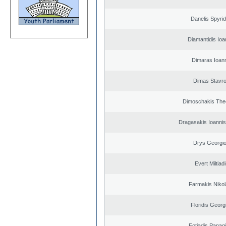
Danelis Spyri
Diamantidis Ioa
Dimaras Ioann
Dimas Stavr
Dimoschakis The
Dragasakis Ioannis
Drys Georgi
Evert Miltiad
Farmakis Niko
Floridis Georg
Fotiadis Panagi