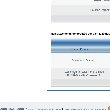
Fountas Parask
Remplacements de députés pendant la législ
Nom et Prénom
Souladakis Giannis
Tsaldaris Athanasios Konstantinou
(απεβίωσε στις 04/10/1997)
WEB-Mail
WEB-Apps
|
|
|
|
|
Conditions d’utilisation
Data Protection
Security & Access