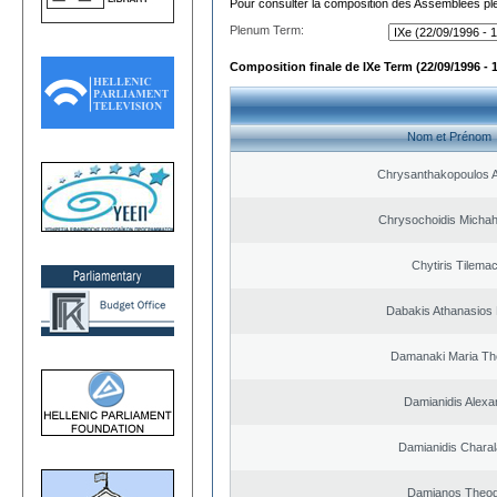
Pour consulter la composition des Assemblées plé
Plenum Term:
Composition finale de IXe Term (22/09/1996 - 
Nom et Prénom
Chrysanthakopoulos 
Chrysochoidis Michahl
Chytiris Tilema
Dabakis Athanasios 
Damanaki Maria Th
Damianidis Alexa
Damianidis Chara
Damianos Theo