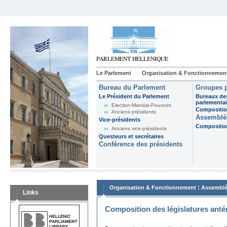
Le Parlement
Organisation & Fonctionnemen
Bureau du Parlement
Groupes p
Le Président du Parlement
Bureaux de
parlementai
Election-Mandat-Pouvoirs
Composition
Anciens présidents
Assemblée
Vice-présidents
Composition
Anciens vice-présidents
Questeurs et secrétaires
Conférence des présidents
:
Organisation & Fonctionnement
Assemblé
Links
Composition des législatures anté