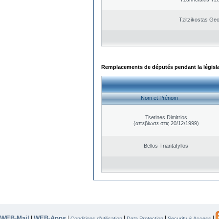
Tzitzikostas Geo
Remplacements de députés pendant la législ
Nom et Prénom
Tsetines Dimitrios
(απεβίωσε στις 20/12/1999)
Bellos Triantafyllos
WEB-Mail
WEB-Apps
|
|
|
|
|
Conditions d’utilisation
Data Protection
Security & Access