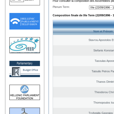
Pour consulter la composition des Assemblées plé
Plenum Term:
Composition finale de IXe Term (22/09/1996 - 
Nom et Prénom
Stavrou Apostolos E
Stefanis Konstan
Tasoulas Apost
Tatoulis Petros Pa
Thanos Dimitr
Theodorou Chri
Thomopoulos Io
Tryfonidis Georgios 