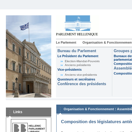
Le Parlement
Organisation & Fonctionnemen
Bureau du Parlement
Groupes p
Le Président du Parlement
Bureaux de
parlementai
Election-Mandat-Pouvoirs
Composition
Anciens présidents
Assemblée
Vice-présidents
Composition
Anciens vice-présidents
Questeurs et secrétaires
Conférence des présidents
:
Organisation & Fonctionnement
Assemblé
Links
Composition des législatures anté