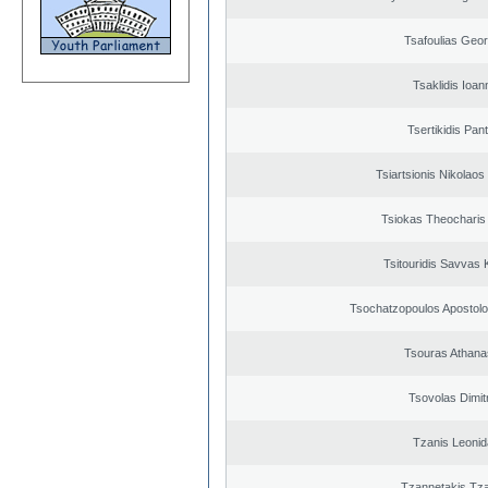
Tsafoulias Geor
Tsaklidis Ioan
Tsertikidis Pant
Tsiartsionis Nikolao
Tsiokas Theocharis 
Tsitouridis Savvas 
Tsochatzopoulos Apostolo
Tsouras Athana
Tsovolas Dimit
Tzanis Leoni
Tzannetakis Tz