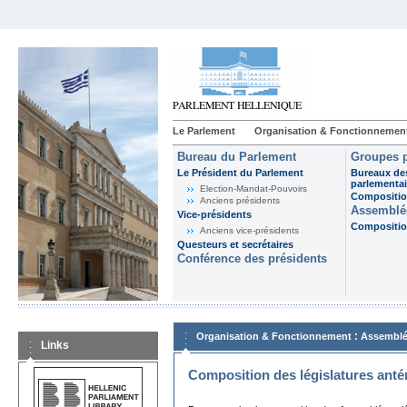
Le Parlement
Organisation & Fonctionnemen
Bureau du Parlement
Groupes p
Le Président du Parlement
Bureaux de
parlementai
Election-Mandat-Pouvoirs
Composition
Anciens présidents
Assemblée
Vice-présidents
Composition
Anciens vice-présidents
Questeurs et secrétaires
Conférence des présidents
:
Organisation & Fonctionnement
Assemblé
Links
Composition des législatures anté