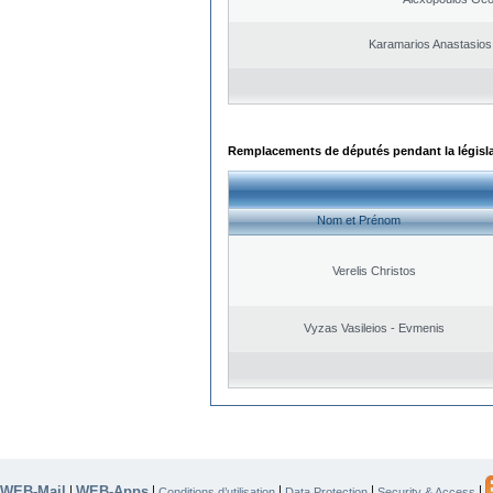
Karamarios Anastasio
Remplacements de députés pendant la législ
Nom et Prénom
Verelis Christos
Vyzas Vasileios - Evmenis
WEB-Mail
WEB-Apps
|
|
|
|
|
Conditions d’utilisation
Data Protection
Security & Access