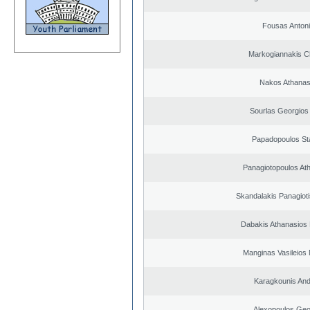
Fousas Anton
Markogiannakis Ch
Nakos Athanas
Sourlas Georgios 
Papadopoulos St
Panagiotopoulos At
Skandalakis Panagioti
Dabakis Athanasios 
Manginas Vasileios 
Karagkounis An
Alexopoulos Geo