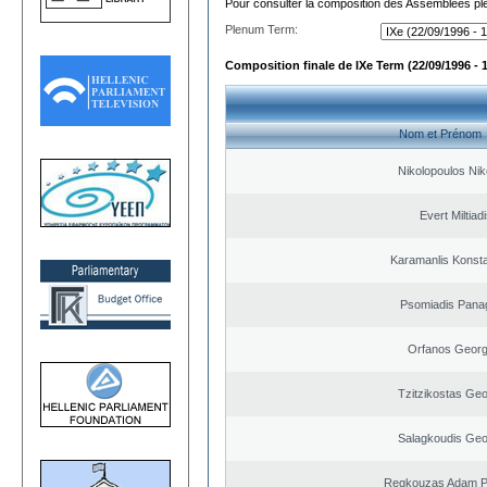
Pour consulter la composition des Assemblées plé
Plenum Term:
Composition finale de IXe Term (22/09/1996 - 
Nom et Prénom
Nikolopoulos Nik
Evert Miltiad
Karamanlis Konsta
Psomiadis Panag
Orfanos Georg
Tzitzikostas Geo
Salagkoudis Geo
Regkouzas Adam Pa