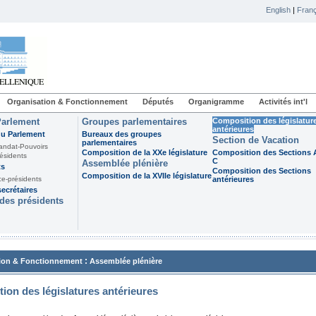
English
|
Franç
Organisation & Fonctionnement
Députés
Organigramme
Activités int'l
Parlement
Groupes parlementaires
Composition des législatur
antérieures
du Parlement
Bureaux des groupes
Section de Vacation
parlementaires
andat-Pouvoirs
Composition de la XXe législature
Composition des Sections A
ésidents
C
Assemblée plénière
ts
Composition des Sections
Composition de la XVIIe législature
ce-présidents
antérieures
ecrétaires
des présidents
:
ion & Fonctionnement
Assemblée plénière
ion des législatures antérieures