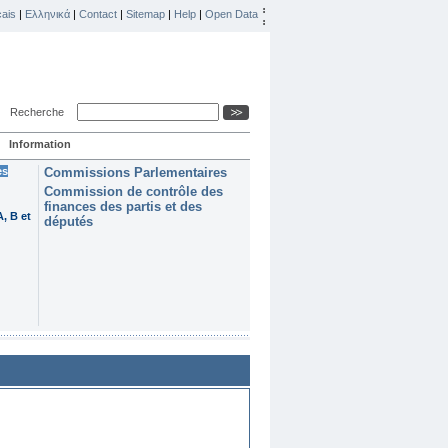
ais
|
Ελληνικά
|
Contact
|
Sitemap
|
Help
|
Open Data
Recherche
Information
es
Commissions Parlementaires
Commission de contrôle des
finances des partis et des
, B et
députés