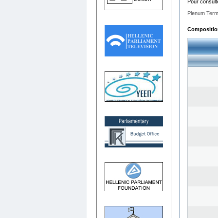
Pour consult
Plenum Term
Composition 