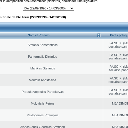
er la composition des Assemblées plénières, choisissez une législature
:
finale de IXe Term (22/09/1996 - 14/03/2000)
Nom et Prénom
Partis politiq
PA.SO.K. (M
Stefanis Konstantinos
socialise panh
PA.SO.K. (M
Pantermalis Dimitrios
socialise panh
PA.SO.K. (M
Manikas Stefanos
socialise panh
PA.SO.K. (M
Mantelis Anastasios
socialise panh
PA.SO.K. (M
Paraskevopoulos Paraskevas
socialise panh
Molyviatis Petros
NEA DΙMO
Pavlopoulos Prokopios
NEA DΙMO
Alogoskoufis Georgios Spyridon
NEA DΙMO