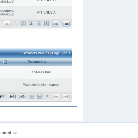
ellénique)
ouvement
ATHENES Α
ellénique)
1
2
3
4
5
22 résultats trouvés | Page 3 de 3
Replaced by
Kallioras Ilias
Papadimopoulos Ioannis
ges:
1
2
3
quement
ici