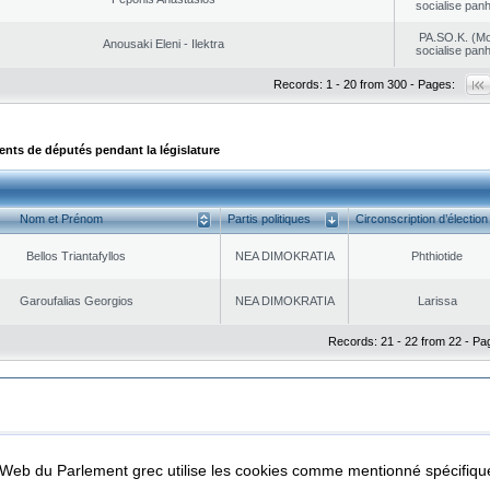
socialise panh
PA.SO.K. (M
Anousaki Eleni - Ilektra
socialise panh
Records: 1 - 20 from 300 - Pages:
ts de députés pendant la législature
Nom et Prénom
Partis politiques
Circonscription d’élection
Bellos Triantafyllos
NEA DΙMOKRATIA
Phthiotide
Garoufalias Georgios
NEA DΙMOKRATIA
Larissa
Records: 21 - 22 from 22 - Pa
|
|
ta Protection
Security & Access
l Web du Parlement grec utilise les cookies comme mentionné spécifi