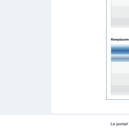
Remplacemen
WEB-Mail
WEB-Apps
|
|
|
Conditions d’utilisation
Da
Le portai