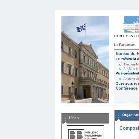
Le Parlement
Bureau du 
Le Président 
Election-M
Anciens pr
Vice-présiden
Anciens vi
Questeurs et s
Conférence 
Organisat
Links
Composit