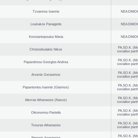
Tzoannos Ioannis
NEA DΙMO
Loukakos Panagiotis
NEA DΙMO
Konstantopoulou Maria
NEA DΙMO
PA.SO.K. (M
Christodoulakis Nikos
socialise panh
PA.SO.K. (M
Papandreou Georgios Andrea
socialise panh
PA.SO.K. (M
Arsenis Gerasimos
socialise panh
PA.SO.K. (M
Papantoniou Ioannis (Giannos)
socialise panh
PA.SO.K. (M
Alevras Athanasios (Nasos)
socialise panh
PA.SO.K. (M
Oikonomou Pantelis
socialise panh
PA.SO.K. (M
Tsouras Athanasios
socialise panh
PA.SO.K. (M
Peponis Anastasios