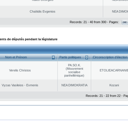
Chaïtidis Evgenios
NEA DΙMO
Records: 21 - 40 from 300 - Pages:
ts de députés pendant la législature
Nom et Prénom
Partis politiques
Circonscription d’élection
PA.SO.K.
(Mouvement
Verelis Christos
EΤOLIEACARNANI
socialise
panhellénique)
Vyzas Vasileios - Evmenis
NEA DΙMOKRATIA
Kozani
Records: 21 - 22 from 22 - Pa
|
|
ta Protection
Security & Access