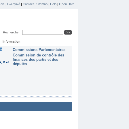
ais
|
Ελληνικά
|
Contact
|
Sitemap
|
Help
|
Open Data
Recherche
Information
es
Commissions Parlementaires
Commission de contrôle des
finances des partis et des
, B et
députés