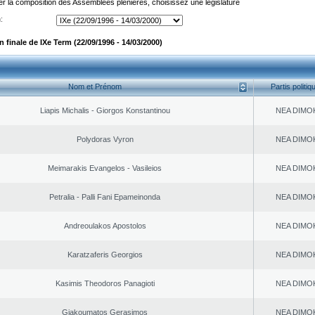
er la composition des Assemblées plénières, choisissez une législature
:
finale de IXe Term (22/09/1996 - 14/03/2000)
Nom et Prénom
Partis politiq
Liapis Michalis - Giorgos Konstantinou
NEA DΙMO
Polydoras Vyron
NEA DΙMO
Meimarakis Evangelos - Vasileios
NEA DΙMO
Petralia - Palli Fani Epameinonda
NEA DΙMO
Andreoulakos Apostolos
NEA DΙMO
Karatzaferis Georgios
NEA DΙMO
Kasimis Theodoros Panagioti
NEA DΙMO
Giakoumatos Gerasimos
NEA DΙMO