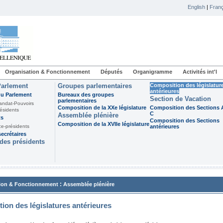
English
|
Franç
Organisation & Fonctionnement
Députés
Organigramme
Activités int'l
Parlement
Groupes parlementaires
Composition des législatur
antérieures
du Parlement
Bureaux des groupes
Section de Vacation
parlementaires
andat-Pouvoirs
Composition de la XXe législature
Composition des Sections A
ésidents
C
Assemblée plénière
ts
Composition des Sections
Composition de la XVIIe législature
ce-présidents
antérieures
ecrétaires
des présidents
:
ion & Fonctionnement
Assemblée plénière
ion des législatures antérieures