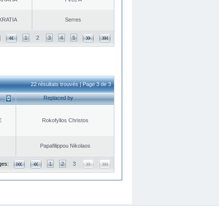
KRATIA
Serres
1
2
3
4
5
22 résultats trouvés | Page 3 de 3
Replaced by
E
Rokofyllos Christos
Papafilippou Nikolaos
ges:
1
2
3