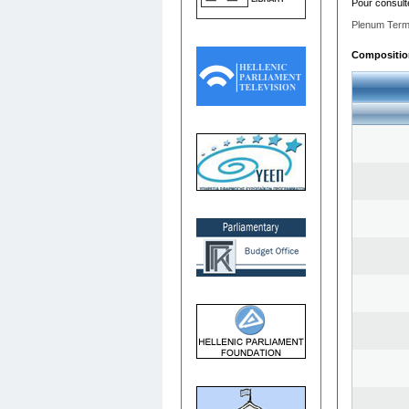
Pour consult
Plenum Term
Composition 