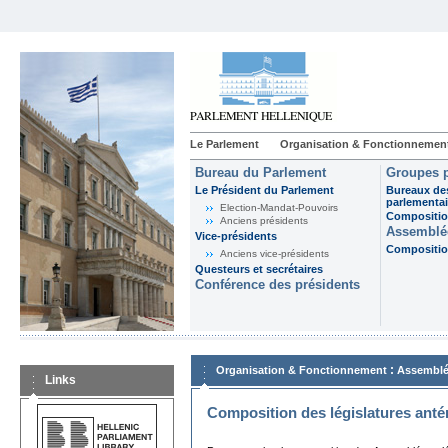
Le Parlement
Organisation & Fonctionnemen
Bureau du Parlement
Groupes p
Le Président du Parlement
Bureaux de
parlementai
Election-Mandat-Pouvoirs
Composition
Anciens présidents
Assemblée
Vice-présidents
Composition
Anciens vice-présidents
Questeurs et secrétaires
Conférence des présidents
:
Organisation & Fonctionnement
Assemblé
Links
Composition des législatures anté