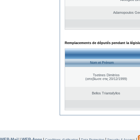
Adamopoulos Geo
Remplacements de députés pendant la législ
Nom et Prénom
Tsetines Dimitrios
(απεβίωσε στις 20/12/1999)
Bellos Triantafyllos
WEB-Mail
WEB-Apps
|
|
|
|
|
Conditions d’utilisation
Data Protection
Security & Access