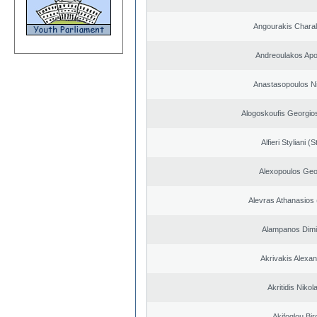
Angourakis Chara
Andreoulakos Apo
Anastasopoulos N
Alogoskoufis Georgio
Alfieri Styliani (S
Alexopoulos Geo
Alevras Athanasios
Alampanos Dimit
Akrivakis Alexa
Akritidis Nikol
Akifoglou Bir