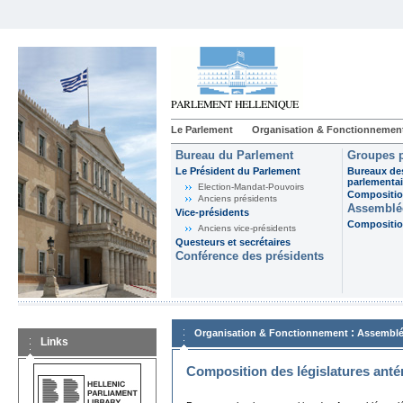
Le Parlement
Organisation & Fonctionnemen
Bureau du Parlement
Groupes p
Le Président du Parlement
Bureaux de
parlementai
Election-Mandat-Pouvoirs
Composition
Anciens présidents
Assemblée
Vice-présidents
Composition
Anciens vice-présidents
Questeurs et secrétaires
Conférence des présidents
:
Organisation & Fonctionnement
Assemblé
Links
Composition des législatures anté