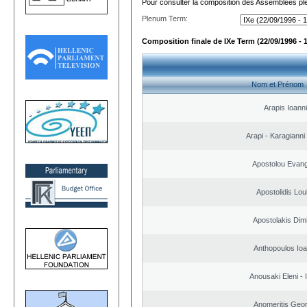
Pour consulter la composition des Assemblées plé
Plenum Term:
Composition finale de IXe Term (22/09/1996 - 
Nom et Prénom
Arapis Ioann
Arapi - Karagianni 
Apostolou Evan
Apostolidis Lo
Apostolakis Dimi
Anthopoulos Ioa
Anousaki Eleni - I
Anomeritis Geor