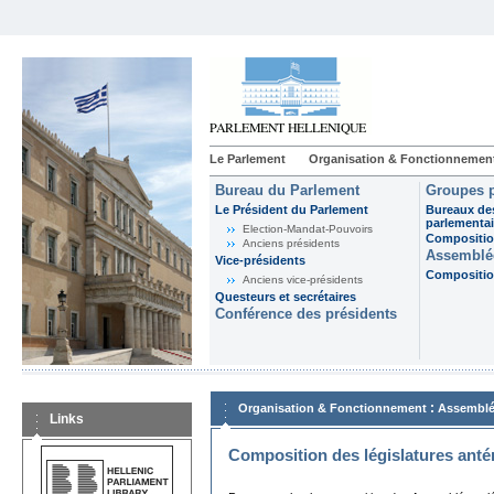
Le Parlement
Organisation & Fonctionnemen
Bureau du Parlement
Groupes p
Le Président du Parlement
Bureaux de
parlementai
Election-Mandat-Pouvoirs
Composition
Anciens présidents
Assemblée
Vice-présidents
Composition
Anciens vice-présidents
Questeurs et secrétaires
Conférence des présidents
:
Organisation & Fonctionnement
Assemblé
Links
Composition des législatures anté