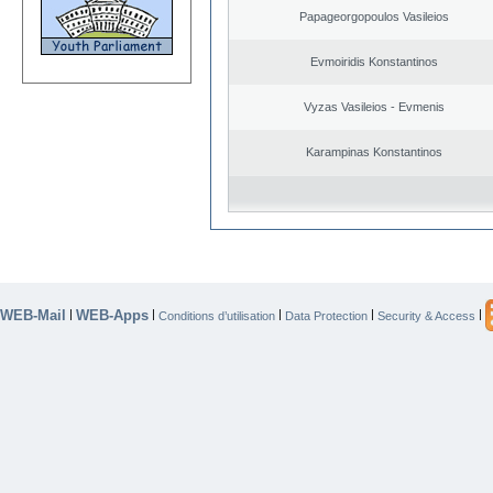
Papageorgopoulos Vasileios
Evmoiridis Konstantinos
Vyzas Vasileios - Evmenis
Karampinas Konstantinos
WEB-Mail
WEB-Apps
|
|
|
|
|
Conditions d’utilisation
Data Protection
Security & Access