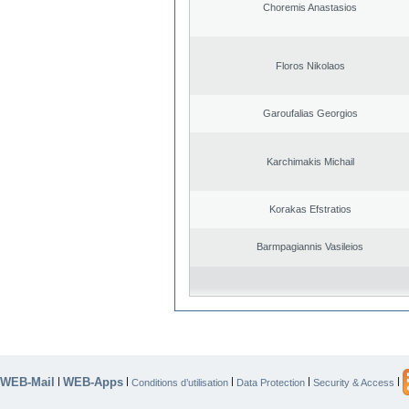
Choremis Anastasios
Floros Nikolaos
Garoufalias Georgios
Karchimakis Michail
Korakas Efstratios
Barmpagiannis Vasileios
WEB-Mail
WEB-Apps
|
|
|
|
|
Conditions d’utilisation
Data Protection
Security & Access