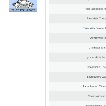
Anastasopoulos N
Passalidis Theo
Tsitouridis Savvas 
Vezdrevanis Il
Chomatas Ioan
Lymperakidis Le
Dimoschakis The
Sotiropoulos Vasi
Papadimitriou Elisav
Varinos Athana
Korkolopoulos Vas