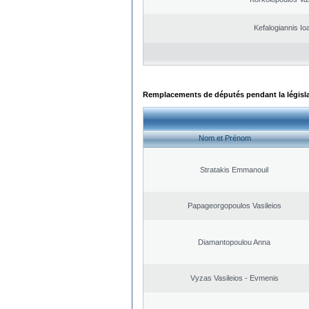
Kefalogiannis Io
Remplacements de députés pendant la législ
Nom et Prénom
Stratakis Emmanouil
Papageorgopoulos Vasileios
Diamantopoulou Anna
Vyzas Vasileios - Evmenis