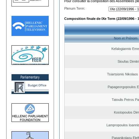
Pour consulter la composition des Assemblées plé
Plenum Term:
Composition finale de IXe Term (22/09/1996 - 
Nom et Prénom
Kefalogiannis Emm
Sioufas Dimitr
Tsiartsionis Nikolao
Papageorgopoulos El
Tatoulis Petros Pa
Kostopoulos Dimi
Lampropoulos Ioannis
Papanikolaou Elef