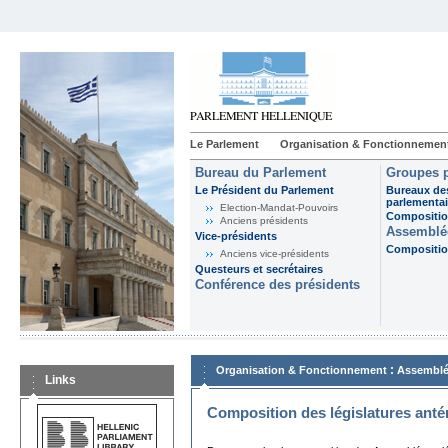
Le Parlement
Organisation & Fonctionnemen
Bureau du Parlement
Groupes p
Le Président du Parlement
Bureaux de
parlementai
Election-Mandat-Pouvoirs
Composition
Anciens présidents
Assemblée
Vice-présidents
Composition
Anciens vice-présidents
Questeurs et secrétaires
Conférence des présidents
:
Organisation & Fonctionnement
Assemblé
Links
Composition des législatures anté