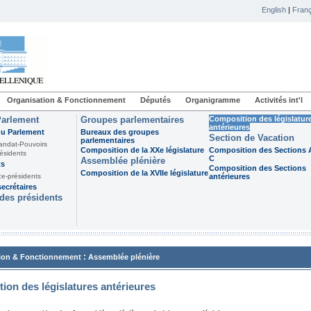
English
|
Franç
Organisation & Fonctionnement
Députés
Organigramme
Activités int'l
Parlement
Groupes parlementaires
Composition des législatur
antérieures
du Parlement
Bureaux des groupes
Section de Vacation
parlementaires
andat-Pouvoirs
Composition de la XXe législature
Composition des Sections A
ésidents
C
Assemblée plénière
ts
Composition des Sections
Composition de la XVIIe législature
ce-présidents
antérieures
ecrétaires
des présidents
:
ion & Fonctionnement
Assemblée plénière
ion des législatures antérieures