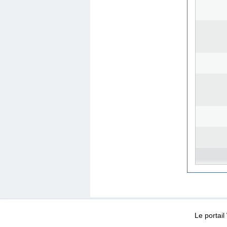
WEB-Mail
WEB-Apps
|
|
|
Conditions d’utilisation
Da
Le portai