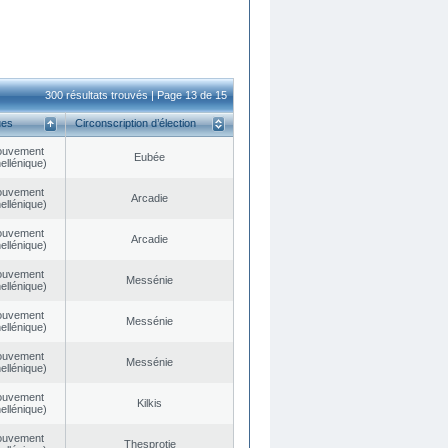
300 résultats trouvés | Page 13 de 15
ues
Circonscription d’élection
ouvement
Eubée
ellénique)
ouvement
Arcadie
ellénique)
ouvement
Arcadie
ellénique)
ouvement
Messénie
ellénique)
ouvement
Messénie
ellénique)
ouvement
Messénie
ellénique)
ouvement
Kilkis
ellénique)
ouvement
Thesprotie