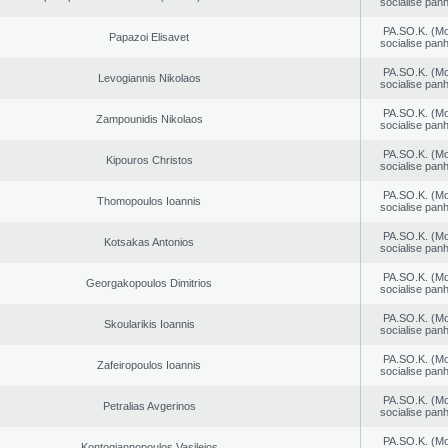
socialise panh
PA.SO.K. (M
Papazoi Elisavet
socialise panh
PA.SO.K. (M
Levogiannis Nikolaos
socialise panh
PA.SO.K. (M
Zampounidis Nikolaos
socialise panh
PA.SO.K. (M
Kipouros Christos
socialise panh
PA.SO.K. (M
Thomopoulos Ioannis
socialise panh
PA.SO.K. (M
Kotsakas Antonios
socialise panh
PA.SO.K. (M
Georgakopoulos Dimitrios
socialise panh
PA.SO.K. (M
Skoularikis Ioannis
socialise panh
PA.SO.K. (M
Zafeiropoulos Ioannis
socialise panh
PA.SO.K. (M
Petralias Avgerinos
socialise panh
PA.SO.K. (M
Kontogiannopoulos Vasileios