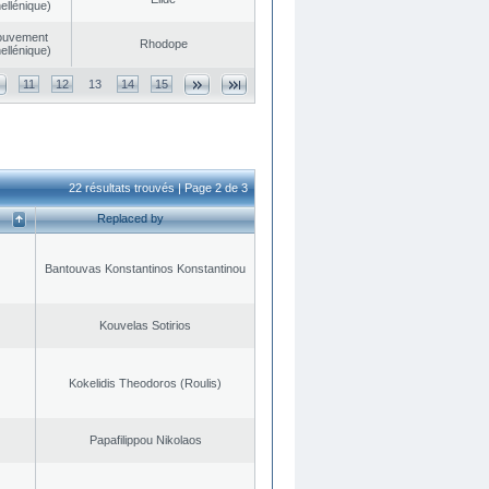
ellénique)
ouvement
Rhodope
ellénique)
11
12
13
14
15
22 résultats trouvés | Page 2 de 3
Replaced by
Bantouvas Konstantinos Konstantinou
Kouvelas Sotirios
Kokelidis Theodoros (Roulis)
Papafilippou Nikolaos