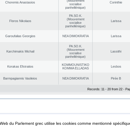
(Mouvement
Choremis Anastasios
Corinthie
socialise
panhellénique)
PA.SO.K.
(Mouvement
Floros Nikolaos
Larissa
socialise
panhellénique)
Garoufalias Georgios
NEA DΙMOKRATIA
Larissa
PA.SO.K.
(Mouvement
Karchimakis Michail
Lassithi
socialise
panhellénique)
KOMMOUNISTIKO
Korakas Efstratios
Lesbos
KOMMA ELLADAS
Barmpagiannis Vasileios
NEA DΙMOKRATIA
Pirée B
Records: 11 - 20 from 22 - Pa
|
|
ta Protection
Security & Access
l Web du Parlement grec utilise les cookies comme mentionné spécifi