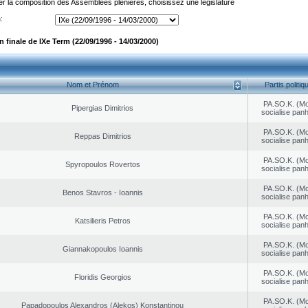
er la composition des Assemblées plénières, choisissez une législature
:
finale de IXe Term (22/09/1996 - 14/03/2000)
Nom et Prénom
Partis politiq
PA.SO.K. (M
Pipergias Dimitrios
socialise panh
PA.SO.K. (M
Reppas Dimitrios
socialise panh
PA.SO.K. (M
Spyropoulos Rovertos
socialise panh
PA.SO.K. (M
Benos Stavros - Ioannis
socialise panh
PA.SO.K. (M
Katsilieris Petros
socialise panh
PA.SO.K. (M
Giannakopoulos Ioannis
socialise panh
PA.SO.K. (M
Floridis Georgios
socialise panh
PA.SO.K. (M
Papadopoulos Alexandros (Alekos) Konstantinou