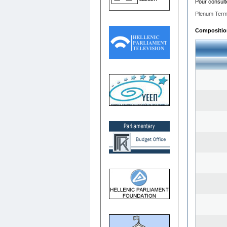
Pour consult
Plenum Term
Composition 