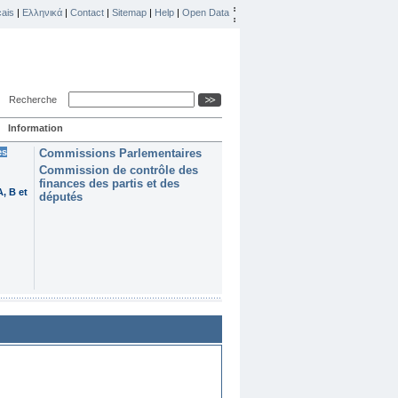
ais
|
Ελληνικά
|
Contact
|
Sitemap
|
Help
|
Open Data
Recherche
Information
es
Commissions Parlementaires
Commission de contrôle des
finances des partis et des
, B et
députés