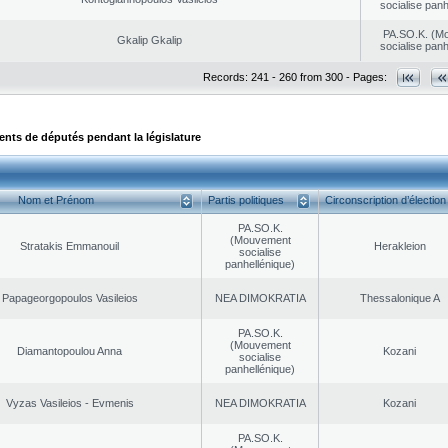
socialise panh
PA.SO.K. (M
Gkalip Gkalip
socialise panh
Records: 241 - 260 from 300 - Pages:
ts de députés pendant la législature
Nom et Prénom
Partis politiques
Circonscription d’élection
PA.SO.K.
(Mouvement
Stratakis Emmanouil
Herakleion
socialise
panhellénique)
Papageorgopoulos Vasileios
NEA DΙMOKRATIA
Thessalonique A
PA.SO.K.
(Mouvement
Diamantopoulou Anna
Kozani
socialise
panhellénique)
Vyzas Vasileios - Evmenis
NEA DΙMOKRATIA
Kozani
PA.SO.K.