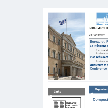
Le Parlement
Bureau du 
Le Président 
Election-M
Anciens pr
Vice-présiden
Anciens vi
Questeurs et s
Conférence 
Organisat
Links
Composit