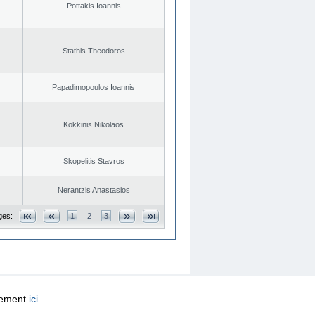
Pottakis Ioannis
Stathis Theodoros
Papadimopoulos Ioannis
Kokkinis Nikolaos
Skopelitis Stavros
Nerantzis Anastasios
ges:
1
2
3
quement
ici