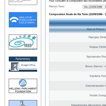
Pour consulter la composition des Assemblées plé
Plenum Term:
Composition finale de IXe Term (22/09/1996 - 
Nom et Prénom
Pipergias Dimit
Reppas Dimitr
Spyropoulos Rov
Benos Stavros - I
Katsilieris Pet
Giannakopoulos I
Floridis Georg
Papadopoulos Alexandros (Ale