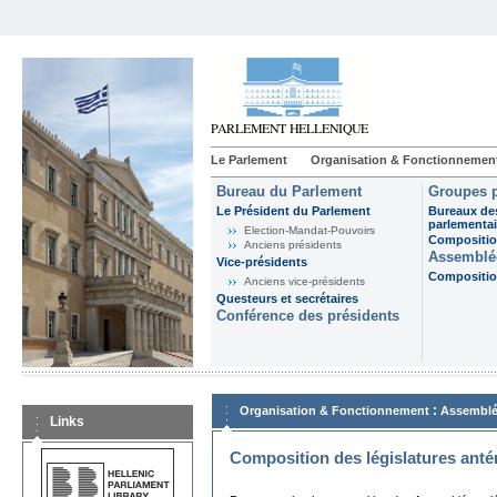
Le Parlement
Organisation & Fonctionnemen
Bureau du Parlement
Groupes p
Le Président du Parlement
Bureaux de
parlementai
Election-Mandat-Pouvoirs
Composition
Anciens présidents
Assemblée
Vice-présidents
Composition
Anciens vice-présidents
Questeurs et secrétaires
Conférence des présidents
:
Organisation & Fonctionnement
Assemblé
Links
Composition des législatures anté