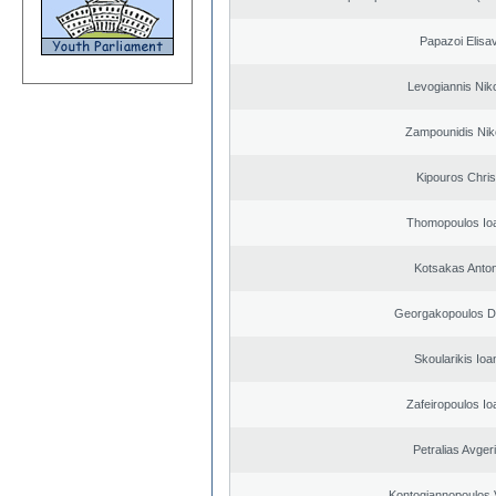
Papazoi Elisa
Levogiannis Nik
Zampounidis Nik
Kipouros Chris
Thomopoulos Io
Kotsakas Anto
Georgakopoulos Di
Skoularikis Ioa
Zafeiropoulos Io
Petralias Avger
Kontogiannopoulos V