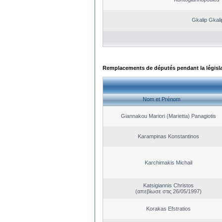
Gkalip Gkali
Remplacements de députés pendant la législ
Nom et Prénom
Giannakou Mariori (Marietta) Panagiotis
Karampinas Konstantinos
Karchimakis Michail
Katsigiannis Christos
(απεβίωσε στις 26/05/1997)
Korakas Efstratios