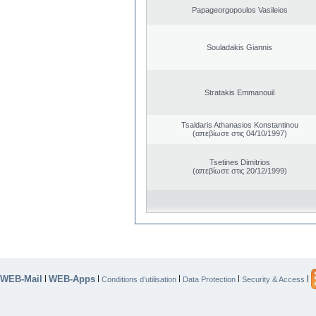
Papageorgopoulos Vasileios
Souladakis Giannis
Stratakis Emmanouil
Tsaldaris Athanasios Konstantinou
(απεβίωσε στις 04/10/1997)
Tsetines Dimitrios
(απεβίωσε στις 20/12/1999)
WEB-Mail
WEB-Apps
|
|
|
|
|
Conditions d’utilisation
Data Protection
Security & Access