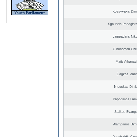
Kossyvakis Dimi
Sgouridis Panagioti
Lampadaris Nik
Oikonomou Chri
Matis Athanas
Ziagkas Ioann
Ntouskas Dimit
Papadimas Lam
Staikos Evang
Alampanos Dimit
Paschalidis Geo