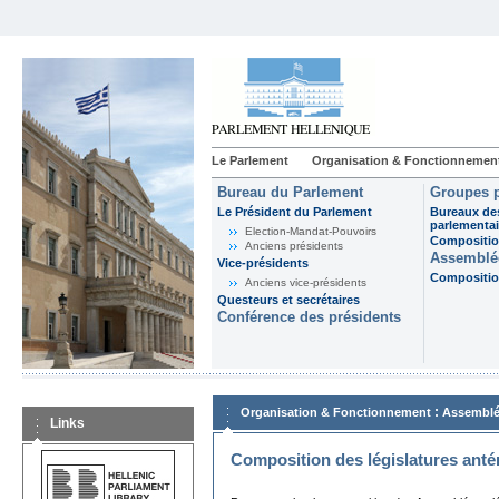
Le Parlement
Organisation & Fonctionnemen
Bureau du Parlement
Groupes p
Le Président du Parlement
Bureaux de
parlementai
Election-Mandat-Pouvoirs
Composition
Anciens présidents
Assemblée
Vice-présidents
Composition
Anciens vice-présidents
Questeurs et secrétaires
Conférence des présidents
:
Organisation & Fonctionnement
Assemblé
Links
Composition des législatures anté