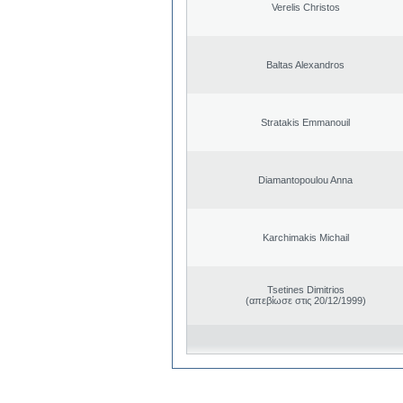
Verelis Christos
Baltas Alexandros
Stratakis Emmanouil
Diamantopoulou Anna
Karchimakis Michail
Tsetines Dimitrios
(απεβίωσε στις 20/12/1999)