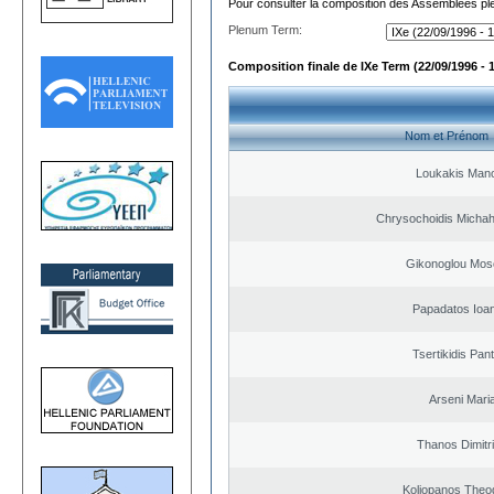
Pour consulter la composition des Assemblées plé
Plenum Term:
Composition finale de IXe Term (22/09/1996 - 
Nom et Prénom
Loukakis Mano
Chrysochoidis Michahl
Gikonoglou Mos
Papadatos Ioa
Tsertikidis Pant
Arseni Mari
Thanos Dimitr
Koliopanos Theo