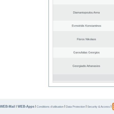
Diamantopoulou Anna
Evmoiridis Konstantinos
Floros Nikolaos
Garoufalias Georgios
Georgiadis Athanasios
WEB-Mail
WEB-Apps
|
|
|
|
|
Conditions d’utilisation
Data Protection
Security & Access