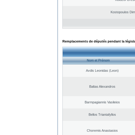
Kostopoulos Dimi
Remplacements de députés pendant la législ
Nom et Prénom
Avdis Leonidas (Leon)
Baltas Alexandros
Barmpagiannis Vasileios
Bellos Triantafyllos
Choremis Anastasios