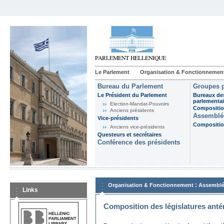
Le Parlement
Organisation & Fonctionnemen
Bureau du Parlement
Groupes p
Le Président du Parlement
Bureaux de
parlementai
Election-Mandat-Pouvoirs
Composition
Anciens présidents
Assemblée
Vice-présidents
Composition
Anciens vice-présidents
Questeurs et secrétaires
Conférence des présidents
:
Organisation & Fonctionnement
Assemblé
Links
Composition des législatures anté