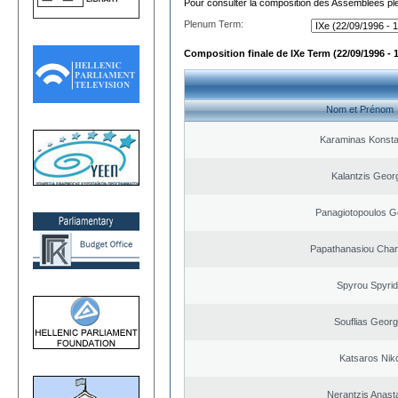
Pour consulter la composition des Assemblées plé
Plenum Term:
Composition finale de IXe Term (22/09/1996 - 
Nom et Prénom
Karaminas Konsta
Kalantzis Geor
Panagiotopoulos G
Papathanasiou Cha
Spyrou Spyri
Souflias Georg
Katsaros Nik
Nerantzis Anast