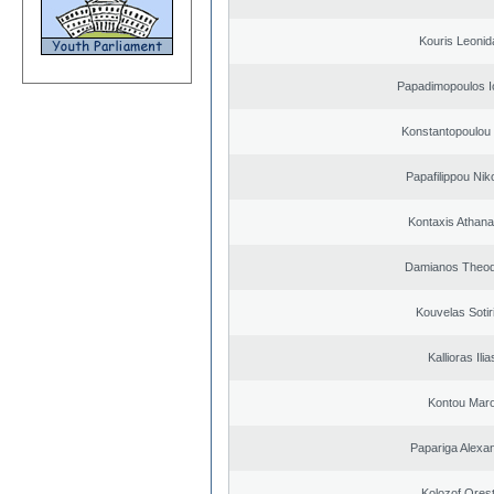
Kouris Leonid
Papadimopoulos I
Konstantopoulou
Papafilippou Nik
Kontaxis Athana
Damianos Theo
Kouvelas Sotir
Kallioras Ilia
Kontou Mar
Papariga Alexa
Kolozof Orest