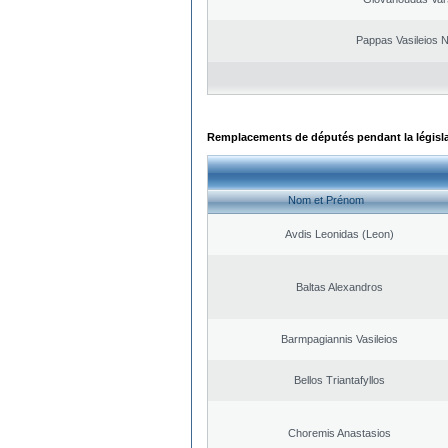
Pappas Vasileios N
Remplacements de députés pendant la législ
Nom et Prénom
Avdis Leonidas (Leon)
Baltas Alexandros
Barmpagiannis Vasileios
Bellos Triantafyllos
Choremis Anastasios