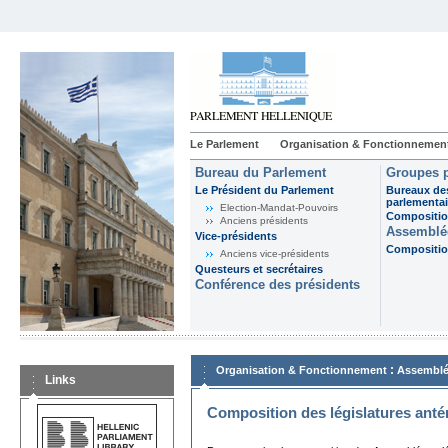
Le Parlement
Organisation & Fonctionnemen
Bureau du Parlement
Groupes p
Le Président du Parlement
Bureaux de
parlementai
Election-Mandat-Pouvoirs
Composition
Anciens présidents
Assemblée
Vice-présidents
Composition
Anciens vice-présidents
Questeurs et secrétaires
Conférence des présidents
:
Organisation & Fonctionnement
Assemblé
Links
Composition des législatures anté