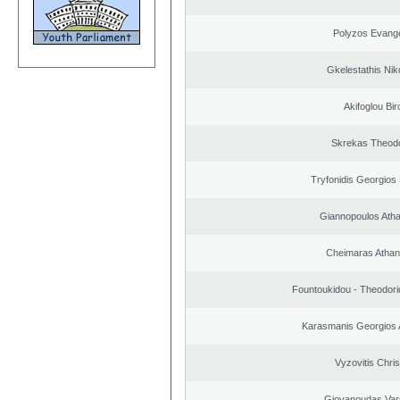
Polyzos Evang
Gkelestathis Nik
Akifoglou Bir
Skrekas Theod
Tryfonidis Georgios 
Giannopoulos Ath
Cheimaras Athan
Fountoukidou - Theodori
Karasmanis Georgios 
Vyzovitis Chri
Giovanoudas Var