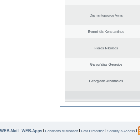
Diamantopoulou Anna
Evmoiridis Konstantinos
Floros Nikolaos
Garoufalias Georgios
Georgiadis Athanasios
WEB-Mail
WEB-Apps
|
|
|
|
|
Conditions d’utilisation
Data Protection
Security & Access