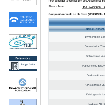
Pour consulter la composition des Assemblées plé
Plenum Term:
Composition finale de IXe Term (22/09/1996 - 
Nom et Prénom
Lymperakidis Le
Dimoschakis The
Sotiropoulos Vasi
Papadimitriou Elisav
Varinos Athana
Korkolopoulos Vas
Kefalogiannis Io
Kakkalos Niko