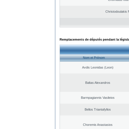
Christodoulakis 
Remplacements de députés pendant la législ
Nom et Prénom
Avdis Leonidas (Leon)
Baltas Alexandros
Barmpagiannis Vasileios
Bellos Triantafyllos
Choremis Anastasios