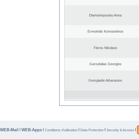
Diamantopoulou Anna
Evmoiridis Konstantinos
Floros Nikolaos
Garoufalias Georgios
Georgiadis Athanasios
WEB-Mail
WEB-Apps
|
|
|
|
|
Conditions d’utilisation
Data Protection
Security & Access