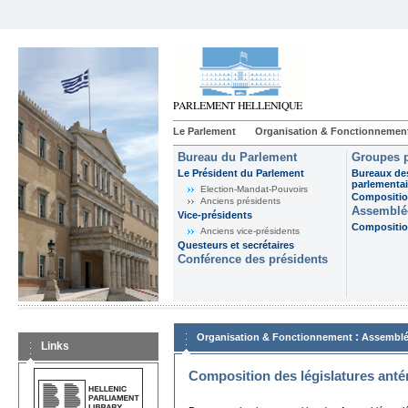
Le Parlement
Organisation & Fonctionnemen
Bureau du Parlement
Groupes p
Le Président du Parlement
Bureaux de
parlementai
Election-Mandat-Pouvoirs
Composition
Anciens présidents
Assemblée
Vice-présidents
Composition
Anciens vice-présidents
Questeurs et secrétaires
Conférence des présidents
:
Organisation & Fonctionnement
Assemblé
Links
Composition des législatures anté