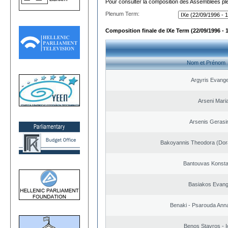
Pour consulter la composition des Assemblées plé
Plenum Term:
Composition finale de IXe Term (22/09/1996 - 
Nom et Prénom
Argyris Evange
Arseni Mari
Arsenis Geras
Bakoyannis Theodora (Dor
Bantouvas Konsta
Basiakos Evang
Benaki - Psarouda Ann
Benos Stavros - I