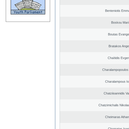
Benteniotis Emma
Boskou Mari
Boutas Evange
Bratakos Ange
Chaïtidis Evge
Charalampopoulos 
Charalampous Io
Chatziioannidis Va
Chatzimichalis Nikola
Cheimaras Athan
Chomatas Ioan