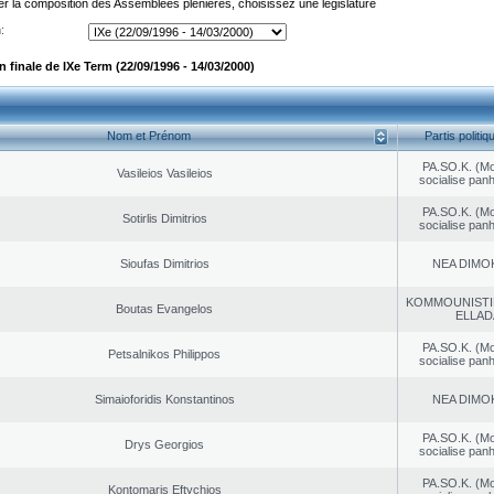
er la composition des Assemblées plénières, choisissez une législature
:
finale de IXe Term (22/09/1996 - 14/03/2000)
Nom et Prénom
Partis politiq
PA.SO.K. (M
Vasileios Vasileios
socialise panh
PA.SO.K. (M
Sotirlis Dimitrios
socialise panh
Sioufas Dimitrios
NEA DΙMO
KOMMOUNISTI
Boutas Evangelos
ELLAD
PA.SO.K. (M
Petsalnikos Philippos
socialise panh
Simaioforidis Konstantinos
NEA DΙMO
PA.SO.K. (M
Drys Georgios
socialise panh
PA.SO.K. (M
Kontomaris Eftychios