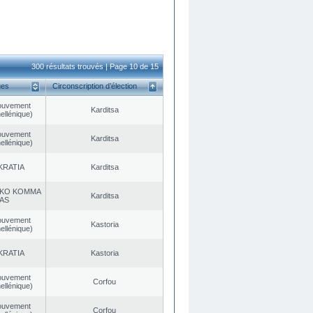
300 résultats trouvés | Page 10 de 15
ues
Circonscription d’élection
ouvement
Karditsa
ellénique)
ouvement
Karditsa
ellénique)
KRATIA
Karditsa
KO KOMMA
Karditsa
AS
ouvement
Kastoria
ellénique)
KRATIA
Kastoria
ouvement
Corfou
ellénique)
ouvement
Corfou