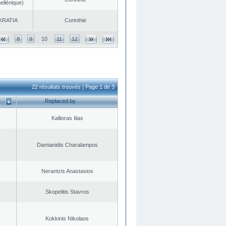
ellénique)
KRATIA
Corinthie
8
9
10
11
12
22 résultats trouvés | Page 1 de 3
Replaced by
Kallioras Ilias
Damianidis Charalampos
Nerantzis Anastasios
Skopelitis Stavros
Kokkinis Nikolaos