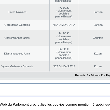
panhellénique)
PA.SO.K.
(Mouvement
Floros Nikolaos
Larissa
socialise
panhellénique)
Garoufalias Georgios
NEA DΙMOKRATIA
Larissa
PA.SO.K.
(Mouvement
Choremis Anastasios
Corinthie
socialise
panhellénique)
PA.SO.K.
(Mouvement
Diamantopoulou Anna
Kozani
socialise
panhellénique)
Vyzas Vasileios - Evmenis
NEA DΙMOKRATIA
Kozani
Records: 1 - 10 from 22 - Pa
|
|
ta Protection
Security & Access
l Web du Parlement grec utilise les cookies comme mentionné spécifi