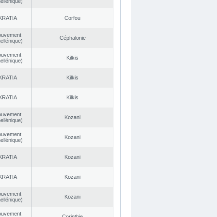
ellénique)
KRATIA
Corfou
ouvement
Céphalonie
ellénique)
ouvement
Kilkis
ellénique)
KRATIA
Kilkis
KRATIA
Kilkis
ouvement
Kozani
ellénique)
ouvement
Kozani
ellénique)
KRATIA
Kozani
KRATIA
Kozani
ouvement
Kozani
ellénique)
ouvement
Corinthie