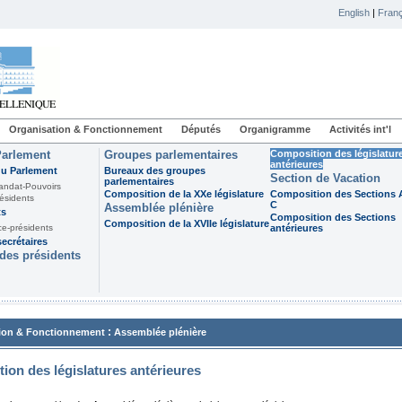
English
|
Franç
Organisation & Fonctionnement
Députés
Organigramme
Activités int'l
Parlement
Groupes parlementaires
Composition des législatur
antérieures
du Parlement
Bureaux des groupes
Section de Vacation
parlementaires
andat-Pouvoirs
Composition de la XXe législature
Composition des Sections A
ésidents
C
Assemblée plénière
ts
Composition des Sections
Composition de la XVIIe législature
ce-présidents
antérieures
ecrétaires
des présidents
:
ion & Fonctionnement
Assemblée plénière
ion des législatures antérieures