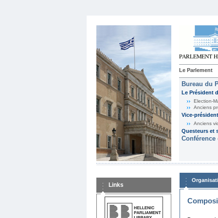
Le Parlement
Bureau du 
Le Président 
Election-M
Anciens pr
Vice-présiden
Anciens vi
Questeurs et s
Conférence 
Organisat
Links
Composit