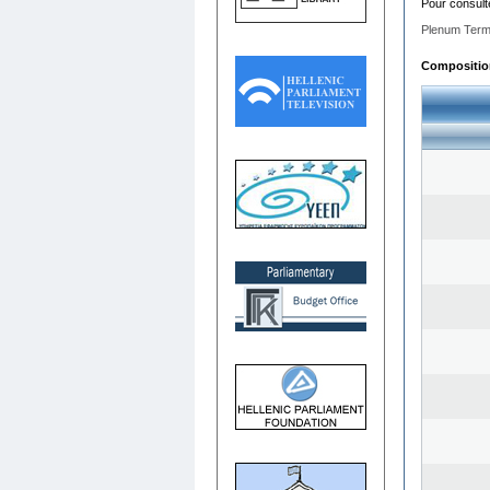
Pour consult
Plenum Term
Composition 