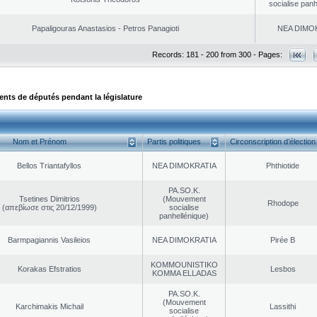
socialise panh
Papaligouras Anastasios - Petros Panagioti
NEA DΙMO
Records: 181 - 200 from 300 - Pages:
ts de députés pendant la législature
Nom et Prénom
Partis politiques
Circonscription d’élection
Bellos Triantafyllos
NEA DΙMOKRATIA
Phthiotide
PA.SO.K.
Tsetines Dimitrios
(Mouvement
Rhodope
(απεβίωσε στις 20/12/1999)
socialise
panhellénique)
Barmpagiannis Vasileios
NEA DΙMOKRATIA
Pirée B
KOMMOUNISTIKO
Korakas Efstratios
Lesbos
KOMMA ELLADAS
PA.SO.K.
(Mouvement
Karchimakis Michail
Lassithi
socialise