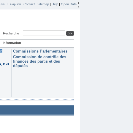
ais
|
Ελληνικά
|
Contact
|
Sitemap
|
Help
|
Open Data
Recherche
Information
es
Commissions Parlementaires
Commission de contrôle des
finances des partis et des
, B et
députés