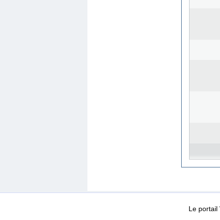
WEB-Mail
WEB-Apps
|
|
|
Conditions d’utilisation
Da
Le portai