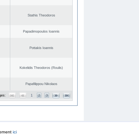
Stathis Theodoros
Papadimopoulos Ioannis
Pottakis Ioannis
Kokelidis Theodoros (Roulis)
Papafilippou Nikolaos
ges:
1
2
3
quement
ici