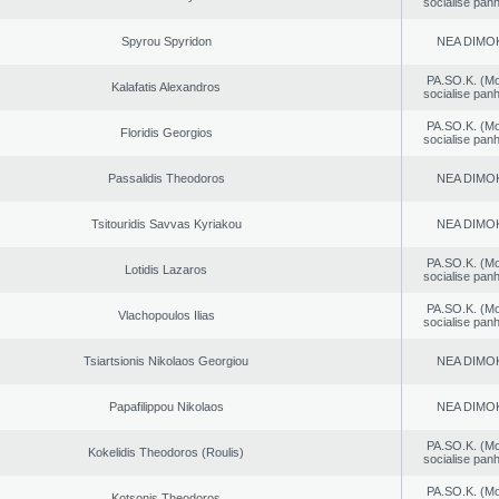
socialise panh
Spyrou Spyridon
NEA DΙMO
PA.SO.K. (M
Kalafatis Alexandros
socialise panh
PA.SO.K. (M
Floridis Georgios
socialise panh
Passalidis Theodoros
NEA DΙMO
Tsitouridis Savvas Kyriakou
NEA DΙMO
PA.SO.K. (M
Lotidis Lazaros
socialise panh
PA.SO.K. (M
Vlachopoulos Ilias
socialise panh
Tsiartsionis Nikolaos Georgiou
NEA DΙMO
Papafilippou Nikolaos
NEA DΙMO
PA.SO.K. (M
Kokelidis Theodoros (Roulis)
socialise panh
PA.SO.K. (M
Kotsonis Theodoros