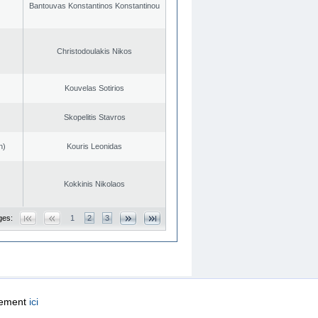
Bantouvas Konstantinos Konstantinou
Christodoulakis Nikos
Kouvelas Sotirios
Skopelitis Stavros
n)
Kouris Leonidas
Kokkinis Nikolaos
ges:
1
2
3
quement
ici