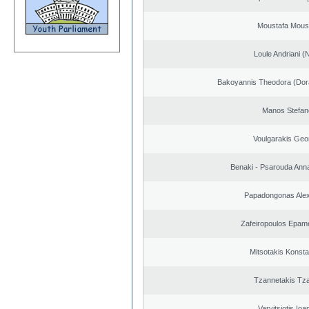
Moustafa Mous
Loule Andriani (N
Bakoyannis Theodora (Dor
Manos Stefan
Voulgarakis Geo
Benaki - Psarouda Ann
Papadongonas Ale
Zafeiropoulos Epam
Mitsotakis Konsta
Tzannetakis Tz
Varvitsiotis Ioa