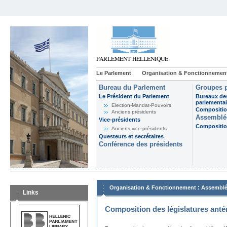
Le Parlement
Organisation & Fonctionnemen
Bureau du Parlement
Groupes p
Le Président du Parlement
Bureaux de
parlementai
Election-Mandat-Pouvoirs
Composition
Anciens présidents
Assemblée
Vice-présidents
Composition
Anciens vice-présidents
Questeurs et secrétaires
Conférence des présidents
:
Organisation & Fonctionnement
Assemblé
Links
Composition des législatures anté