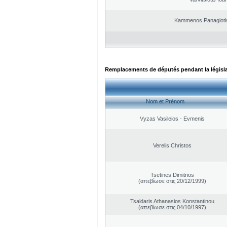
Kammenos Panagioti
Remplacements de députés pendant la législ
Nom et Prénom
Vyzas Vasileios - Evmenis
Verelis Christos
Tsetines Dimitrios
(απεβίωσε στις 20/12/1999)
Tsaldaris Athanasios Konstantinou
(απεβίωσε στις 04/10/1997)