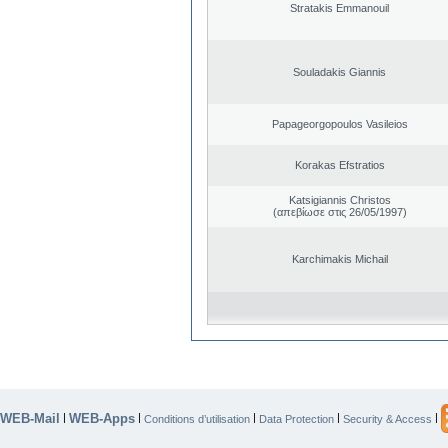
Stratakis Emmanouil
Souladakis Giannis
Papageorgopoulos Vasileios
Korakas Efstratios
Katsigiannis Christos
(απεβίωσε στις 26/05/1997)
Karchimakis Michail
WEB-Mail
WEB-Apps
|
|
|
|
|
Conditions d’utilisation
Data Protection
Security & Access