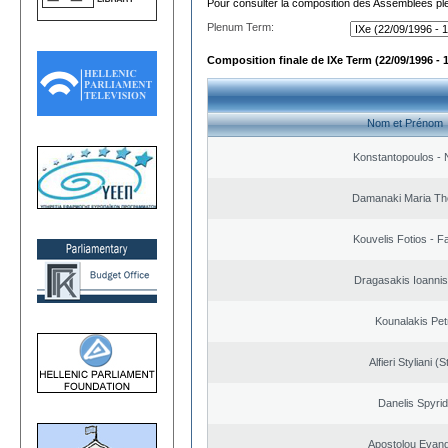
Pour consulter la composition des Assemblées plé
Plenum Term:
Composition finale de IXe Term (22/09/1996 - 
Nom et Prénom
Konstantopoulos - 
Damanaki Maria Th
Kouvelis Fotios - F
Dragasakis Ioannis
Kounalakis Pet
Alfieri Styliani (S
Danelis Spyri
Apostolou Evan