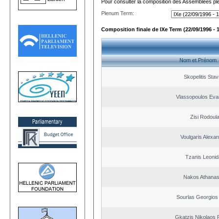
Pour consulter la composition des Assemblées plé
Plenum Term:
Composition finale de IXe Term (22/09/1996 - 
Nom et Prénom
Skopelitis Stav
Vlassopoulos Eva
Zisi Rodoul
Voulgaris Alexa
Tzanis Leoni
Nakos Athanas
Sourlas Georgios 
Gkatzis Nikolaos F