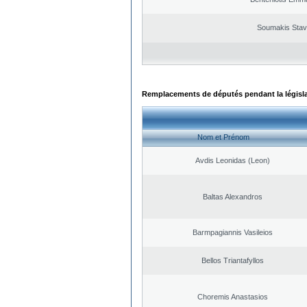
Soumakis Stav
Remplacements de députés pendant la législ
Nom et Prénom
Avdis Leonidas (Leon)
Baltas Alexandros
Barmpagiannis Vasileios
Bellos Triantafyllos
Choremis Anastasios