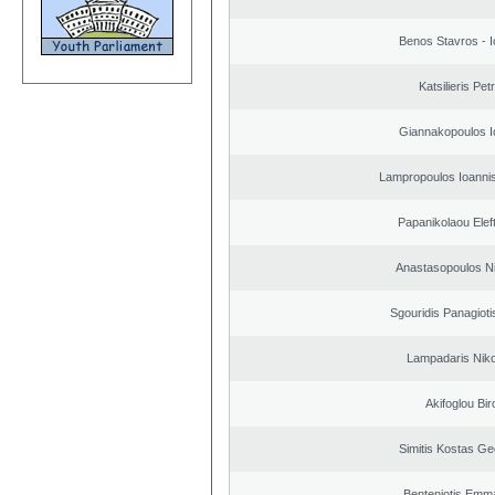
Benos Stavros - I
Katsilieris Pet
Giannakopoulos I
Lampropoulos Ioannis
Papanikolaou Elef
Anastasopoulos N
Sgouridis Panagioti
Lampadaris Nik
Akifoglou Bir
Simitis Kostas Ge
Benteniotis Emma