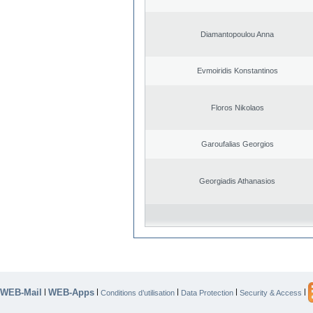
Diamantopoulou Anna
Evmoiridis Konstantinos
Floros Nikolaos
Garoufalias Georgios
Georgiadis Athanasios
WEB-Mail
WEB-Apps
|
|
|
|
|
Conditions d’utilisation
Data Protection
Security & Access