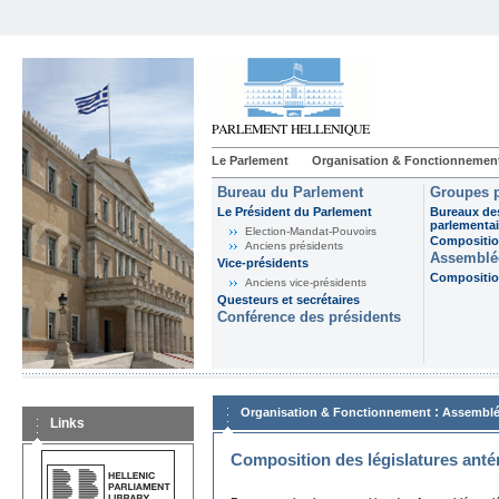
Le Parlement
Organisation & Fonctionnemen
Bureau du Parlement
Groupes p
Le Président du Parlement
Bureaux de
parlementai
Election-Mandat-Pouvoirs
Composition
Anciens présidents
Assemblée
Vice-présidents
Composition
Anciens vice-présidents
Questeurs et secrétaires
Conférence des présidents
:
Organisation & Fonctionnement
Assemblé
Links
Composition des législatures anté