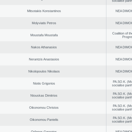
socialise panh
Mitsotakis Konstantinos
NEA DΙMO
Molyviatis Petros
NEA DΙMO
Coalition of t
Moustafa Moustafa
Progr
Nakos Athanasios
NEA DΙMO
Nerantzis Anastasios
NEA DΙMO
Nikolopoulos Nikolaos
NEA DΙMO
PA.SO.K. (M
Niotis Grigorios
socialise panh
PA.SO.K. (M
Ntouskas Dimitrios
socialise panh
PA.SO.K. (M
Oikonomou Christos
socialise panh
PA.SO.K. (M
Oikonomou Pantelis
socialise panh
Orfanos Georgios
NEA DΙMO