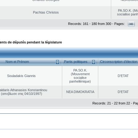
PA.SO.K. (M
Pachtas Christos
socialise panh
Records: 161 - 180 from 300 - Pages:
ts de députés pendant la législature
Nom et Prénom
Partis politiques
Circonscription d’élection
PA.SO.K.
(Mouvement
Souladakis Giannis
D’ETAT
socialise
panhellénique)
aldaris Athanasios Konstantinou
NEA DΙMOKRATIA
D’ETAT
(απεβίωσε στις 04/10/1997)
Records: 21 - 22 from 22 - Pa
|
|
ta Protection
Security & Access