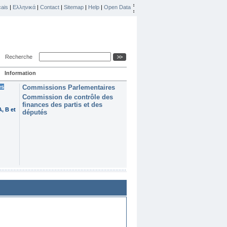
ais
|
Ελληνικά
|
Contact
|
Sitemap
|
Help
|
Open Data
Recherche
Information
es
Commissions Parlementaires
Commission de contrôle des
finances des partis et des
, B et
députés