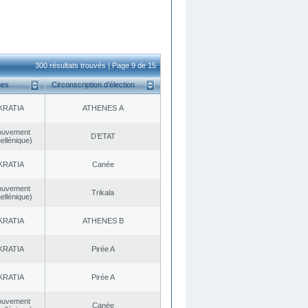
300 résultats trouvés | Page 9 de 15
ues
Circonscription d’élection
KRATIA
ATHENES Α
ouvement
D’ETAT
ellénique)
KRATIA
Canée
ouvement
Trikala
ellénique)
KRATIA
ATHENES Β
KRATIA
Pirée A
KRATIA
Pirée A
ouvement
Canée