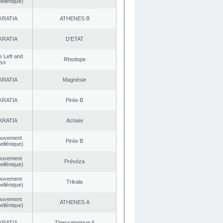
ellénique)
KRATIA
ATHENES Β
KRATIA
D’ETAT
he Left and
Rhodope
ess
KRATIA
Magnésie
KRATIA
Pirée B
KRATIA
Achaïe
ouvement
Pirée B
ellénique)
ouvement
Prévéza
ellénique)
ouvement
Trikala
ellénique)
ouvement
ATHENES Α
ellénique)
KRATIA
Thessalonique A