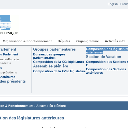
English
|
Franç
Organisation & Fonctionnement
Députés
Organigramme
Activités int'l
Parlement
Groupes parlementaires
Composition des législatur
antérieures
du Parlement
Bureaux des groupes
Section de Vacation
parlementaires
andat-Pouvoirs
Composition de la XXe législature
Composition des Sections A
ésidents
C
Assemblée plénière
ts
Composition des Sections
Composition de la XVIIe législature
ce-présidents
antérieures
ecrétaires
des présidents
:
ion & Fonctionnement
Assemblée plénière
ion des législatures antérieures