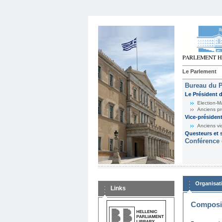
Le Parlement
Bureau du 
Le Président 
Election-M
Anciens pr
Vice-présiden
Anciens vi
Questeurs et s
Conférence 
Organisat
Links
Composit