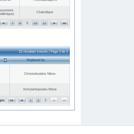
ouvement
Chalcidique
ellénique)
7
8
9
10
11
22 résultats trouvés | Page 3 de 3
Replaced by
Christodoulakis Nikos
Konstantopoulou Maria
ges:
1
2
3