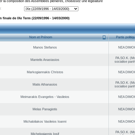
er la composition des Assemblées plénières, choisissez une législature
:
finale de IXe Term (22/09/1996 - 14/03/2000)
Nom et Prénom
Partis politiq
Manos Stefanos
NEA DΙMO
PA.SO.K. (M
Mantelis Anastasios
socialise panh
Markogiannakis Christos
NEA DΙMO
PA.SO.K. (M
Matis Athanasios
socialise panh
Meimarakis Evangelos - Vasileios
NEA DΙMO
Melas Panagiotis
NEA DΙMO
Michaloliakos Vasileios Ioanni
NEA DΙMO
PA.SO.K. (M
Michelogiannis Iosif