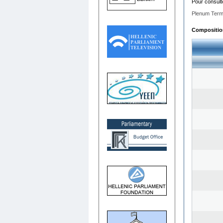
Pour consult
Plenum Term
Composition 