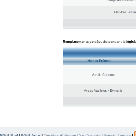
Manikas Stefa
Remplacements de députés pendant la législ
Nom et Prénom
Verelis Christos
Vyzas Vasileios - Evmenis
WEB-Mail
WEB-Apps
|
|
|
|
|
Conditions d’utilisation
Data Protection
Security & Access