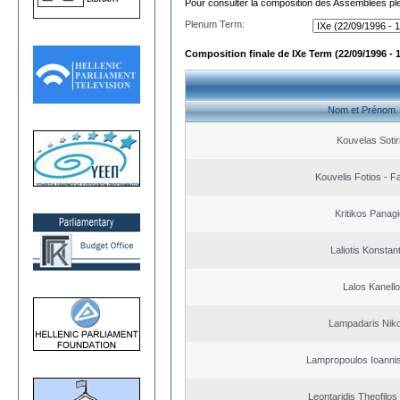
Pour consulter la composition des Assemblées plé
Plenum Term:
Composition finale de IXe Term (22/09/1996 - 
Nom et Prénom
Kouvelas Sotir
Kouvelis Fotios - F
Kritikos Panagi
Laliotis Konstan
Lalos Kanell
Lampadaris Nik
Lampropoulos Ioannis
Leontaridis Theofilo