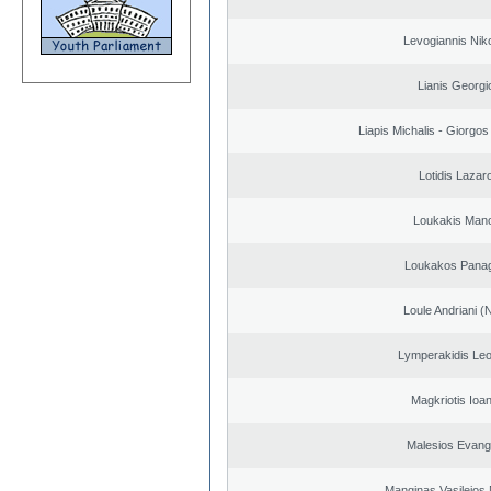
Levogiannis Nik
Lianis Georgi
Liapis Michalis - Giorgo
Lotidis Lazar
Loukakis Mano
Loukakos Panag
Loule Andriani (N
Lymperakidis Le
Magkriotis Ioa
Malesios Evang
Manginas Vasileios 