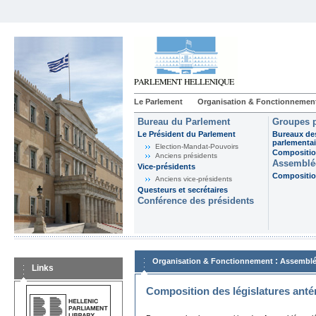
Le Parlement
Organisation & Fonctionnemen
Bureau du Parlement
Groupes p
Le Président du Parlement
Bureaux de
parlementai
Election-Mandat-Pouvoirs
Composition
Anciens présidents
Assemblée
Vice-présidents
Composition
Anciens vice-présidents
Questeurs et secrétaires
Conférence des présidents
:
Organisation & Fonctionnement
Assemblé
Links
Composition des législatures anté