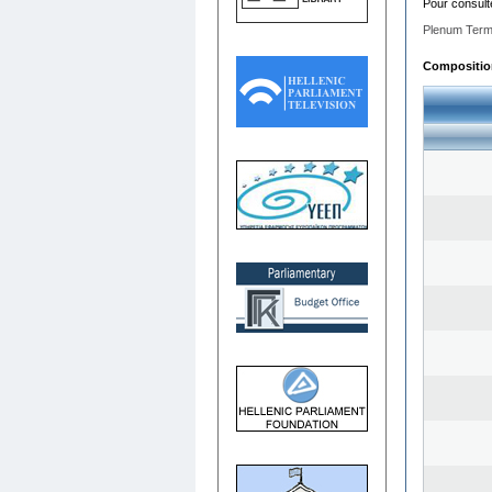
Pour consult
Plenum Term
Composition 