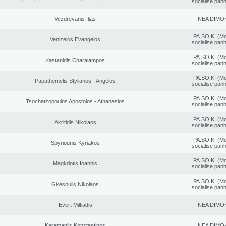
socialise panh
Vezdrevanis Ilias
NEA DΙMO
PA.SO.K. (M
Venizelos Evangelos
socialise panh
PA.SO.K. (M
Kastanidis Charalampos
socialise panh
PA.SO.K. (M
Papathemelis Stylianos - Angelos
socialise panh
PA.SO.K. (M
Tsochatzopoulos Apostolos - Athanasios
socialise panh
PA.SO.K. (M
Akritidis Nikolaos
socialise panh
PA.SO.K. (M
Spyriounis Kyriakos
socialise panh
PA.SO.K. (M
Magkriotis Ioannis
socialise panh
PA.SO.K. (M
Gkesoulis Nikolaos
socialise panh
Evert Miltiadis
NEA DΙMO
Karamanlis Konstantinos
NEA DΙMO