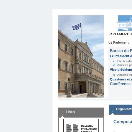
Le Parlement
Bureau du 
Le Président 
Election-M
Anciens pr
Vice-présiden
Anciens vi
Questeurs et s
Conférence 
Organisat
Links
Composit