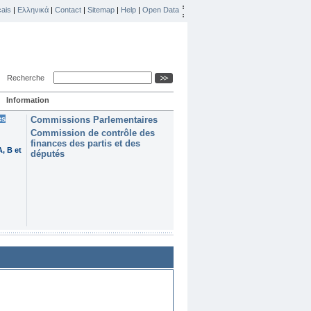
ais
|
Ελληνικά
|
Contact
|
Sitemap
|
Help
|
Open Data
Recherche
Information
es
Commissions Parlementaires
Commission de contrôle des
finances des partis et des
, B et
députés