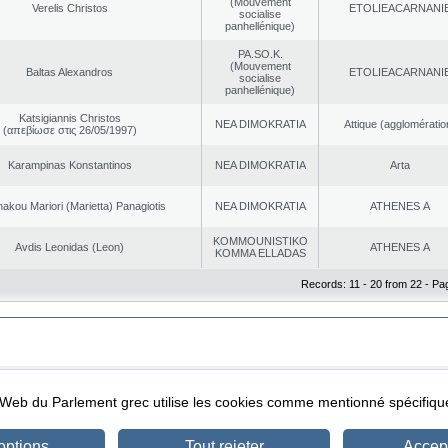
(Mouvement
Verelis Christos
EΤOLIEACARNANI
socialise
panhellénique)
PA.SO.K.
(Mouvement
Baltas Alexandros
EΤOLIEACARNANI
socialise
panhellénique)
Katsigiannis Christos
NEA DΙMOKRATIA
Αttique (agglomératio
(απεβίωσε στις 26/05/1997)
Karampinas Konstantinos
NEA DΙMOKRATIA
Arta
akou Mariori (Marietta) Panagiotis
NEA DΙMOKRATIA
ATHENES Α
KOMMOUNISTIKO
Avdis Leonidas (Leon)
ATHENES Α
KOMMA ELLADAS
Records: 11 - 20 from 22 - Pa
|
|
ta Protection
Security & Access
l Web du Parlement grec utilise les cookies comme mentionné spécifi
options
Tout rejeter
Accept