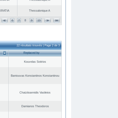
KRATIA
Thessalonique A
6
7
8
9
10
22 résultats trouvés | Page 2 de 3
Replaced by
Kouvelas Sotirios
Bantouvas Konstantinos Konstantinou
Chatziioannidis Vasileios
Damianos Theodoros