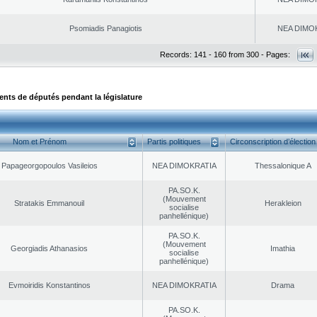
Psomiadis Panagiotis
NEA DΙMO
Records: 141 - 160 from 300 - Pages:
ts de députés pendant la législature
Nom et Prénom
Partis politiques
Circonscription d’élection
Papageorgopoulos Vasileios
NEA DΙMOKRATIA
Thessalonique A
PA.SO.K.
(Mouvement
Stratakis Emmanouil
Herakleion
socialise
panhellénique)
PA.SO.K.
(Mouvement
Georgiadis Athanasios
Imathia
socialise
panhellénique)
Evmoiridis Konstantinos
NEA DΙMOKRATIA
Drama
PA.SO.K.