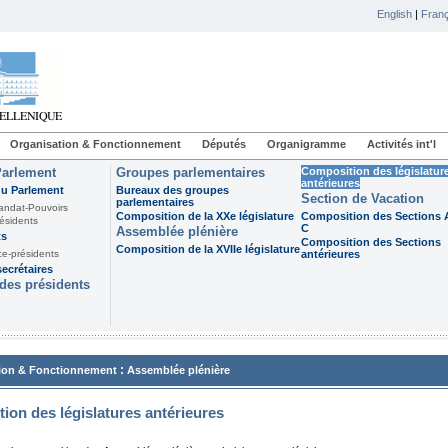
English
|
Franç
Organisation & Fonctionnement
Députés
Organigramme
Activités int'l
Parlement
Groupes parlementaires
Composition des législatur
antérieures
du Parlement
Bureaux des groupes
Section de Vacation
parlementaires
andat-Pouvoirs
Composition de la XXe législature
Composition des Sections A
ésidents
C
Assemblée plénière
ts
Composition des Sections
Composition de la XVIIe législature
ce-présidents
antérieures
ecrétaires
des présidents
:
ion & Fonctionnement
Assemblée plénière
ion des législatures antérieures