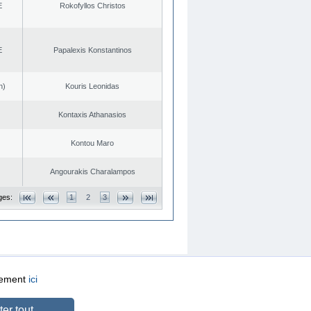
E
Rokofyllos Christos
E
Papalexis Konstantinos
n)
Kouris Leonidas
Kontaxis Athanasios
Kontou Maro
Angourakis Charalampos
ges:
1
2
3
quement
ici
CREATED BY
DOPE STUDIO
er tout