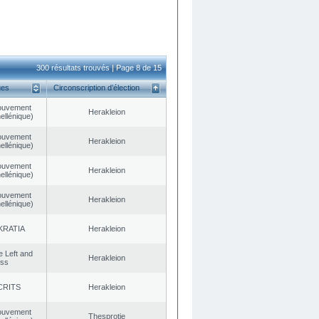
300 résultats trouvés | Page 8 de 15
ues
Circonscription d’élection
ouvement
Herakleion
ellénique)
ouvement
Herakleion
ellénique)
ouvement
Herakleion
ellénique)
ouvement
Herakleion
ellénique)
KRATIA
Herakleion
he Left and
Herakleion
ess
CRITS
Herakleion
ouvement
Thesprotie