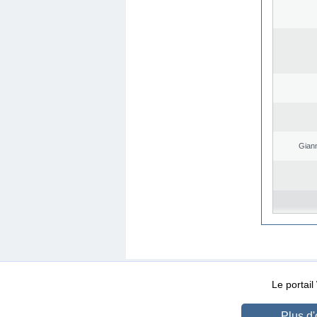
Giann
WEB-Mail
WEB-Apps
|
|
|
Conditions d’utilisation
Da
Le portai
Plus d'