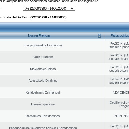
er la composition des Assemblées plénières, choisissez une législature
:
finale de IXe Term (22/09/1996 - 14/03/2000)
Nom et Prénom
Partis politiq
PA.SO.K. (M
Fragkiadoulakis Emmanouil
socialise panh
PA.SO.K. (M
Sarris Dimitrios
socialise panh
PA.SO.K. (M
Stavrakakis Minas
socialise panh
PA.SO.K. (M
Apostolakis Dimitrios
socialise panh
Kefalogiannis Emmanouil
NEA DΙMO
Coalition of t
Danelis Spyridon
Progr
Bantouvas Konstantinos
NON INS
PA.SO.K. (M
Papadopoulos Alexandros (Alekos) Konstantinou