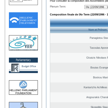
Pour consulter la composition des Assemblées plé
Plenum Term:
Composition finale de IXe Term (22/09/1996 - 
Nom et Prénom
Panagiotou Sta
Tasoulas Apost
Gkatzis Nikolaos F
Boutas Evange
Boskou Mari
Kantartzhs Achilleas
Angourakis Chara
Skopelitis Stav