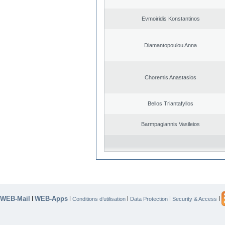
Evmoiridis Konstantinos
Diamantopoulou Anna
Choremis Anastasios
Bellos Triantafyllos
Barmpagiannis Vasileios
WEB-Mail
WEB-Apps
|
|
|
|
|
Conditions d’utilisation
Data Protection
Security & Access