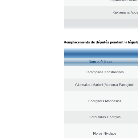
Kaklamanis Apos
Remplacements de députés pendant la législ
Nom et Prénom
Karampinas Konstantinos
Giannakou Mariori (Marietta) Panagiotis
Georgiadis Athanasios
Garoufalias Georgios
Floros Nikolaos