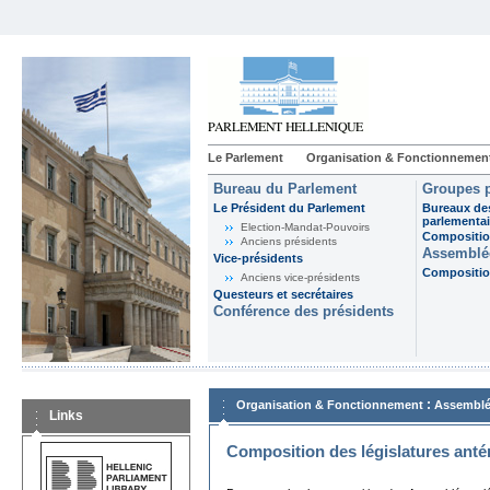
Le Parlement
Organisation & Fonctionnemen
Bureau du Parlement
Groupes p
Le Président du Parlement
Bureaux de
parlementai
Election-Mandat-Pouvoirs
Composition
Anciens présidents
Assemblée
Vice-présidents
Composition
Anciens vice-présidents
Questeurs et secrétaires
Conférence des présidents
:
Organisation & Fonctionnement
Assemblé
Links
Composition des législatures anté