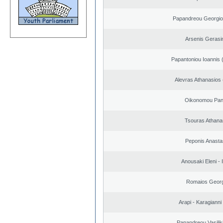
Papandreou Georgio
Arsenis Geras
Papantoniou Ioannis 
Alevras Athanasios
Oikonomou Pant
Tsouras Athana
Peponis Anasta
Anousaki Eleni - I
Romaios Georg
Arapi - Karagianni 
Papandreou Vasilik