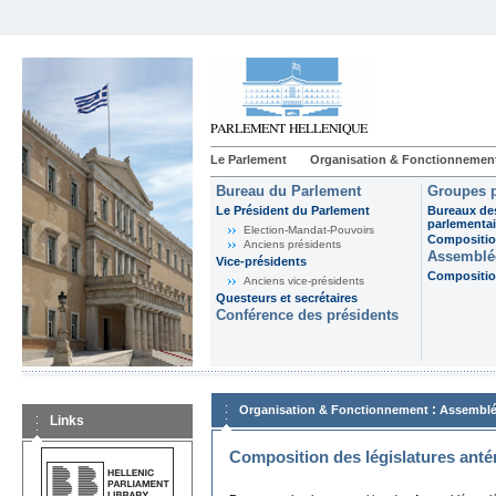
Le Parlement
Organisation & Fonctionnemen
Bureau du Parlement
Groupes p
Le Président du Parlement
Bureaux de
parlementai
Election-Mandat-Pouvoirs
Composition
Anciens présidents
Assemblée
Vice-présidents
Composition
Anciens vice-présidents
Questeurs et secrétaires
Conférence des présidents
:
Organisation & Fonctionnement
Assemblé
Links
Composition des législatures anté