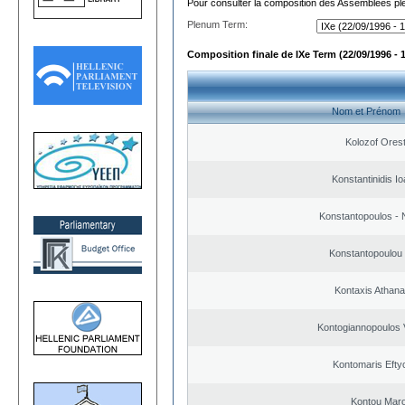
Pour consulter la composition des Assemblées plé
Plenum Term:
Composition finale de IXe Term (22/09/1996 - 
Nom et Prénom
Kolozof Orest
Konstantinidis Io
Konstantopoulos - 
Konstantopoulou
Kontaxis Athana
Kontogiannopoulos V
Kontomaris Efty
Kontou Mar