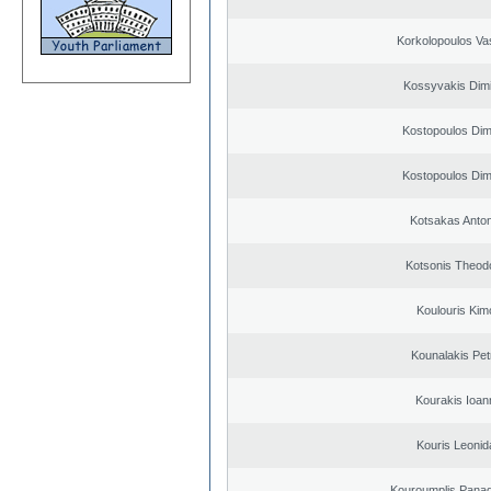
Korkolopoulos Vas
Kossyvakis Dimi
Kostopoulos Dimi
Kostopoulos Dimi
Kotsakas Anto
Kotsonis Theod
Koulouris Kim
Kounalakis Pet
Kourakis Ioan
Kouris Leonid
Kouroumplis Panagi