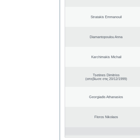
Stratakis Emmanouil
Diamantopoulou Anna
Karchimakis Michail
Tsetines Dimitrios
(απεβίωσε στις 20/12/1999)
Georgiadis Athanasios
Floros Nikolaos