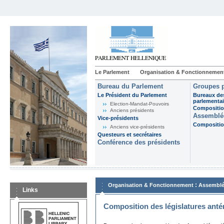
Le Parlement
Organisation & Fonctionnemen
Bureau du Parlement
Groupes p
Le Président du Parlement
Bureaux de
parlementai
Election-Mandat-Pouvoirs
Composition
Anciens présidents
Assemblée
Vice-présidents
Composition
Anciens vice-présidents
Questeurs et secrétaires
Conférence des présidents
:
Organisation & Fonctionnement
Assemblé
Links
Composition des législatures anté