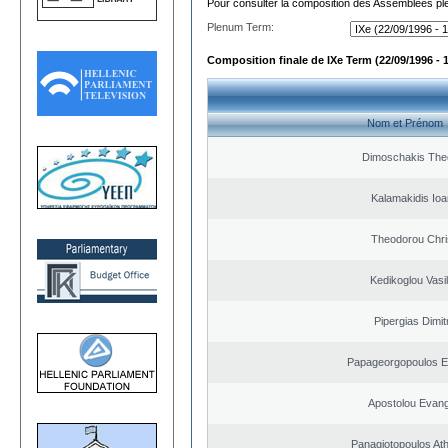
Pour consulter la composition des Assemblées plé
Plenum Term:
Composition finale de IXe Term (22/09/1996 - 
Nom et Prénom
Dimoschakis The
Kalamakidis Ioa
Theodorou Chri
Kedikoglou Vasi
Pipergias Dimit
Papageorgopoulos El
Apostolou Evan
Panagiotopoulos At