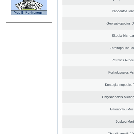
Papadatos Ioa
Georgakopoulos Di
Skoularikis Ioa
Zafeiropoulos Io
Petralias Avger
Korkolopoulos Vas
Kontogiannopoulos V
Chrysochoidis Michahl
Gikonoglou Mos
Boskou Mari
Chatziioannidis Va