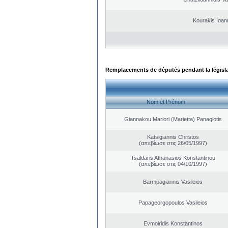
Kourakis Ioan
Remplacements de députés pendant la législ
Nom et Prénom
Giannakou Mariori (Marietta) Panagiotis
Katsigiannis Christos
(απεβίωσε στις 26/05/1997)
Tsaldaris Athanasios Konstantinou
(απεβίωσε στις 04/10/1997)
Barmpagiannis Vasileios
Papageorgopoulos Vasileios
Evmoiridis Konstantinos