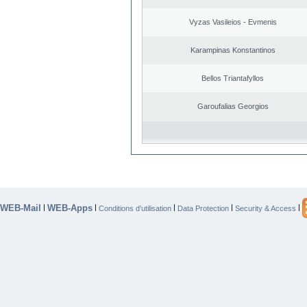
Vyzas Vasileios - Evmenis
Karampinas Konstantinos
Bellos Triantafyllos
Garoufalias Georgios
WEB-Mail
WEB-Apps
|
|
|
|
|
Conditions d’utilisation
Data Protection
Security & Access