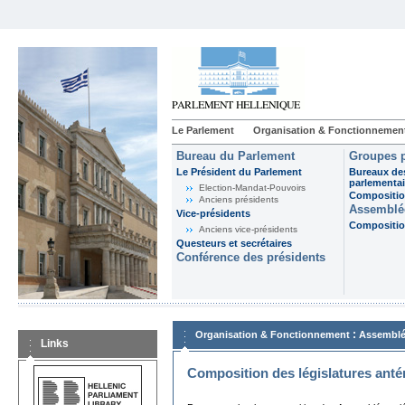
Le Parlement
Organisation & Fonctionnemen
Bureau du Parlement
Groupes p
Le Président du Parlement
Bureaux de
parlementai
Election-Mandat-Pouvoirs
Composition
Anciens présidents
Assemblée
Vice-présidents
Composition
Anciens vice-présidents
Questeurs et secrétaires
Conférence des présidents
:
Organisation & Fonctionnement
Assemblé
Links
Composition des législatures anté