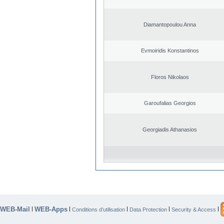
Diamantopoulou Anna
Evmoiridis Konstantinos
Floros Nikolaos
Garoufalias Georgios
Georgiadis Athanasios
WEB-Mail
WEB-Apps
|
|
|
|
|
Conditions d’utilisation
Data Protection
Security & Access