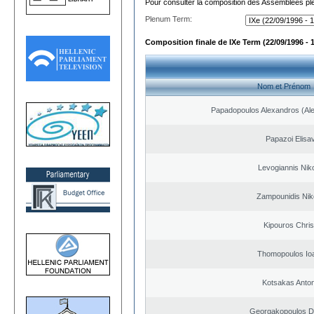
Pour consulter la composition des Assemblées plé
Plenum Term:
Composition finale de IXe Term (22/09/1996 - 
Nom et Prénom
Papadopoulos Alexandros (Ale
Papazoi Elisa
Levogiannis Nik
Zampounidis Nik
Kipouros Chris
Thomopoulos Io
Kotsakas Anto
Georgakopoulos Di