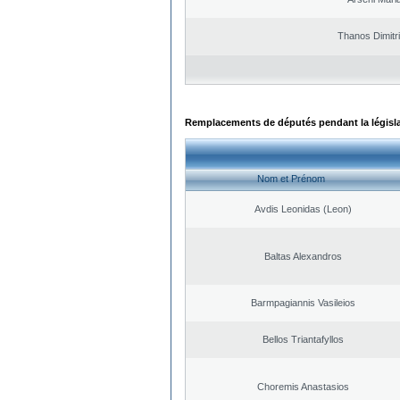
Thanos Dimitr
Remplacements de députés pendant la législ
Nom et Prénom
Avdis Leonidas (Leon)
Baltas Alexandros
Barmpagiannis Vasileios
Bellos Triantafyllos
Choremis Anastasios