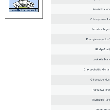
Skoularikis Ioa
Zafeiropoulos Io
Petralias Avger
Kontogiannopoulos V
Gkalip Gkali
Loukakis Mano
Chrysochoidis Michahl
Gikonoglou Mos
Papadatos Ioa
Tsertikidis Pant
Arseni Mari