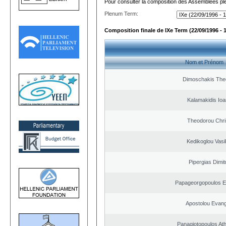
Pour consulter la composition des Assemblées plé
Plenum Term:
Composition finale de IXe Term (22/09/1996 - 
Nom et Prénom
Dimoschakis The
Kalamakidis Ioa
Theodorou Chri
Kedikoglou Vasi
Pipergias Dimit
Papageorgopoulos El
Apostolou Evan
Panagiotopoulos At