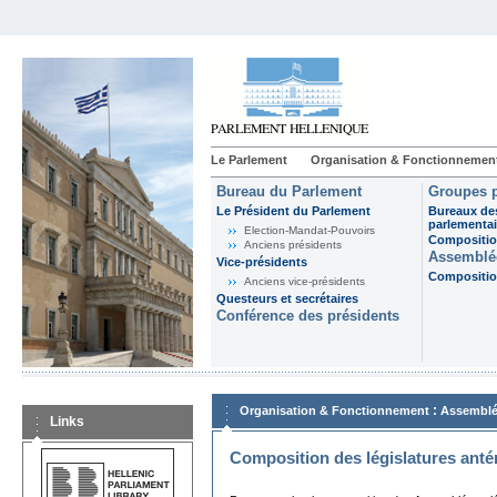
Le Parlement
Organisation & Fonctionnemen
Bureau du Parlement
Groupes p
Le Président du Parlement
Bureaux de
parlementai
Election-Mandat-Pouvoirs
Composition
Anciens présidents
Assemblée
Vice-présidents
Composition
Anciens vice-présidents
Questeurs et secrétaires
Conférence des présidents
:
Organisation & Fonctionnement
Assemblé
Links
Composition des législatures anté