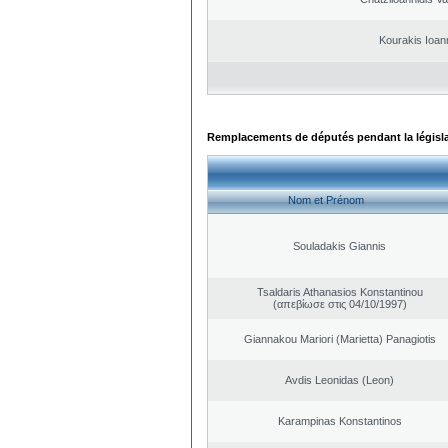
Kourakis Ioan
Remplacements de députés pendant la législ
Nom et Prénom
Souladakis Giannis
Tsaldaris Athanasios Konstantinou
(απεβίωσε στις 04/10/1997)
Giannakou Mariori (Marietta) Panagiotis
Avdis Leonidas (Leon)
Karampinas Konstantinos