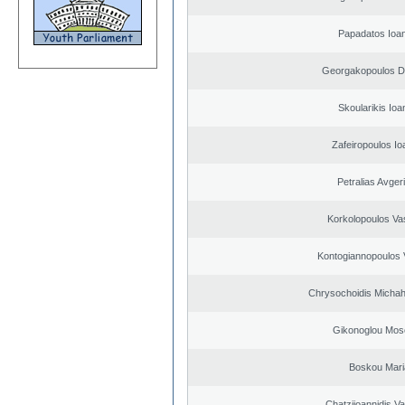
Papadatos Ioa
Georgakopoulos Di
Skoularikis Ioa
Zafeiropoulos Io
Petralias Avger
Korkolopoulos Vas
Kontogiannopoulos V
Chrysochoidis Michahl
Gikonoglou Mos
Boskou Mari
Chatziioannidis Va