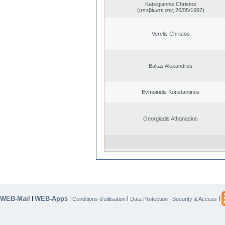
Katsigiannis Christos
(απεβίωσε στις 26/05/1997)
Verelis Christos
Baltas Alexandros
Evmoiridis Konstantinos
Georgiadis Athanasios
WEB-Mail
WEB-Apps
|
|
|
|
|
Conditions d’utilisation
Data Protection
Security & Access