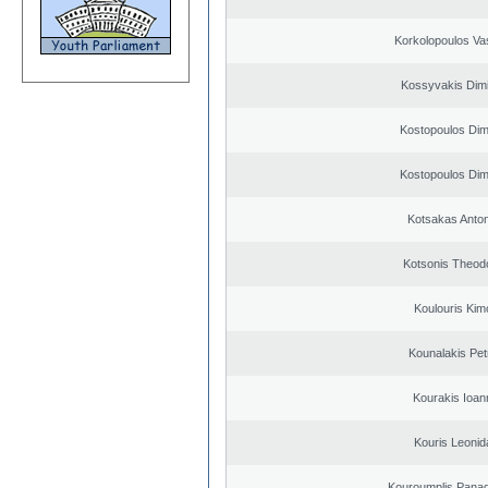
Korkolopoulos Vas
Kossyvakis Dimi
Kostopoulos Dimi
Kostopoulos Dimi
Kotsakas Anto
Kotsonis Theod
Koulouris Kim
Kounalakis Pet
Kourakis Ioan
Kouris Leonid
Kouroumplis Panagi