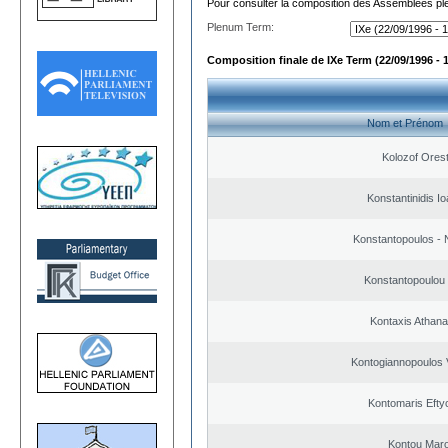
Pour consulter la composition des Assemblées plé
Plenum Term:
Composition finale de IXe Term (22/09/1996 - 
Nom et Prénom
Kolozof Orest
Konstantinidis Io
Konstantopoulos - 
Konstantopoulou
Kontaxis Athana
Kontogiannopoulos V
Kontomaris Efty
Kontou Mar