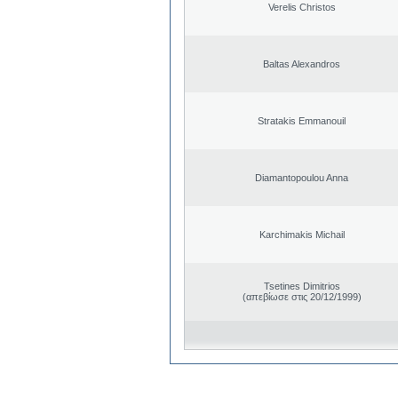
Verelis Christos
Baltas Alexandros
Stratakis Emmanouil
Diamantopoulou Anna
Karchimakis Michail
Tsetines Dimitrios
(απεβίωσε στις 20/12/1999)