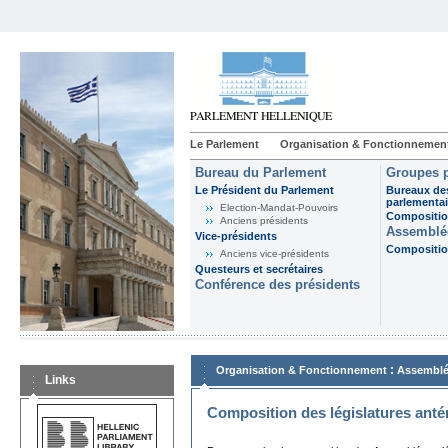
Le Parlement
Organisation & Fonctionnemen
Bureau du Parlement
Groupes p
Le Président du Parlement
Bureaux de
parlementai
Election-Mandat-Pouvoirs
Composition
Anciens présidents
Assemblée
Vice-présidents
Composition
Anciens vice-présidents
Questeurs et secrétaires
Conférence des présidents
:
Organisation & Fonctionnement
Assemblé
Links
Composition des législatures anté