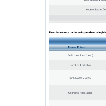
Koutsogiorgas Dim
Remplacements de députés pendant la législ
Nom et Prénom
Avdis Leonidas (Leon)
Korakas Efstratios
Souladakis Giannis
Choremis Anastasios