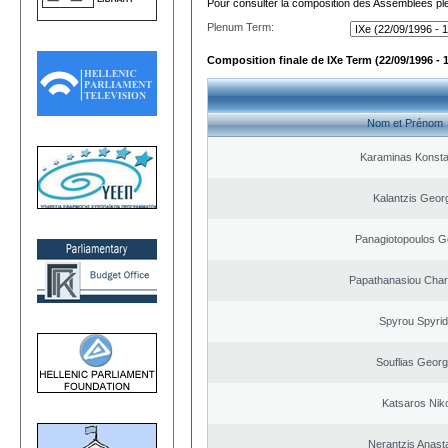
Pour consulter la composition des Assemblées plé
Plenum Term:
Composition finale de IXe Term (22/09/1996 - 
Nom et Prénom
Karaminas Konsta
Kalantzis Geor
Panagiotopoulos G
Papathanasiou Cha
Spyrou Spyri
Souflias Georg
Katsaros Nik
Nerantzis Anast