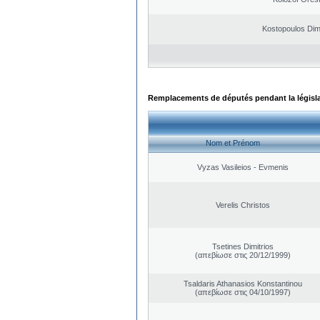
Kostopoulos Dimi
Remplacements de députés pendant la législ
Nom et Prénom
Vyzas Vasileios - Evmenis
Verelis Christos
Tsetines Dimitrios
(απεβίωσε στις 20/12/1999)
Tsaldaris Athanasios Konstantinou
(απεβίωσε στις 04/10/1997)