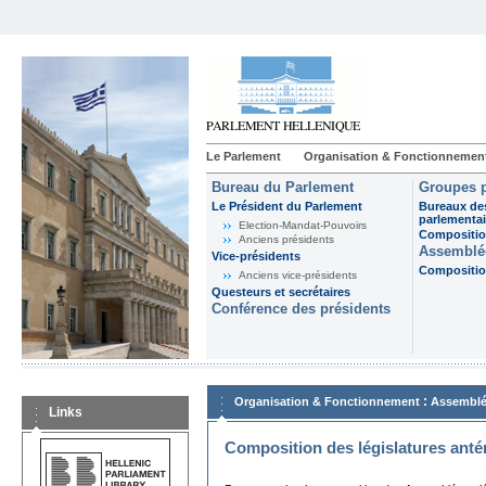
Le Parlement
Organisation & Fonctionnemen
Bureau du Parlement
Groupes p
Le Président du Parlement
Bureaux de
parlementai
Election-Mandat-Pouvoirs
Composition
Anciens présidents
Assemblée
Vice-présidents
Composition
Anciens vice-présidents
Questeurs et secrétaires
Conférence des présidents
:
Organisation & Fonctionnement
Assemblé
Links
Composition des législatures anté