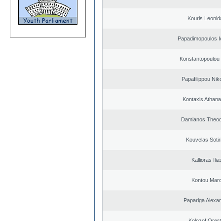
Kouris Leonid
Papadimopoulos I
Konstantopoulou
Papafilippou Nik
Kontaxis Athana
Damianos Theo
Kouvelas Sotir
Kallioras Ilia
Kontou Mar
Papariga Alexa
Kolozof Orest