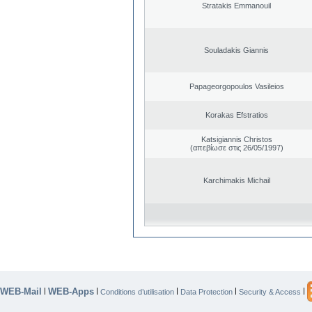
Stratakis Emmanouil
Souladakis Giannis
Papageorgopoulos Vasileios
Korakas Efstratios
Katsigiannis Christos
(απεβίωσε στις 26/05/1997)
Karchimakis Michail
WEB-Mail
WEB-Apps
|
|
|
|
|
Conditions d’utilisation
Data Protection
Security & Access