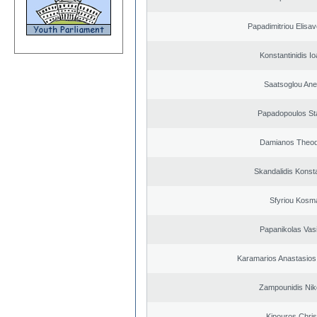
Papadimitriou Elisav
Konstantinidis Io
Saatsoglou Ane
Papadopoulos St
Damianos Theo
Skandalidis Konst
Sfyriou Kosm
Papanikolas Vasi
Karamarios Anastasio
Zampounidis Nik
Kipouros Chris