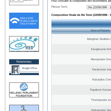
Pour consulter la composition des Assemblées plé
Plenum Term:
Composition finale de IXe Term (22/09/1996 - 
Nom et Prénom
Manginas Vasileios 
Karagkounis An
Alexopoulos Geo
Karakostas Ioa
Rokofyllos Chri
Papalexis Konsta
Thomopoulos Io
Sotiropoulos Vasi