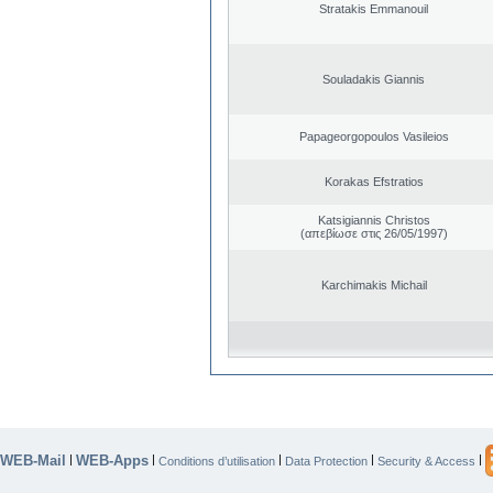
Stratakis Emmanouil
Souladakis Giannis
Papageorgopoulos Vasileios
Korakas Efstratios
Katsigiannis Christos
(απεβίωσε στις 26/05/1997)
Karchimakis Michail
WEB-Mail
WEB-Apps
|
|
|
|
|
Conditions d’utilisation
Data Protection
Security & Access