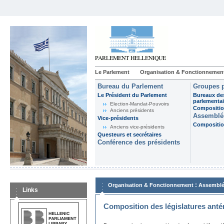
Le Parlement
Organisation & Fonctionnemen
Bureau du Parlement
Groupes p
Le Président du Parlement
Bureaux de
parlementai
Election-Mandat-Pouvoirs
Composition
Anciens présidents
Assemblée
Vice-présidents
Composition
Anciens vice-présidents
Questeurs et secrétaires
Conférence des présidents
:
Organisation & Fonctionnement
Assemblé
Links
Composition des législatures anté