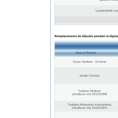
Lymperakidis Le
Remplacements de députés pendant la législ
Nom et Prénom
Vyzas Vasileios - Evmenis
Verelis Christos
Tsetines Dimitrios
(απεβίωσε στις 20/12/1999)
Tsaldaris Athanasios Konstantinou
(απεβίωσε στις 04/10/1997)