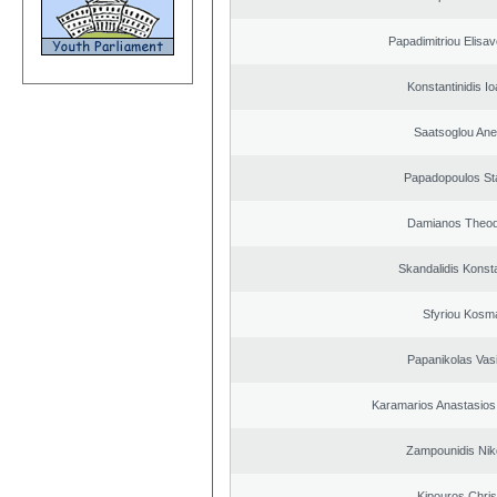
Papadimitriou Elisav
Konstantinidis Io
Saatsoglou Ane
Papadopoulos St
Damianos Theo
Skandalidis Konst
Sfyriou Kosm
Papanikolas Vasi
Karamarios Anastasio
Zampounidis Nik
Kipouros Chris