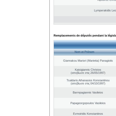
Lymperakidis Le
Remplacements de députés pendant la législ
Nom et Prénom
Giannakou Mariori (Marietta) Panagiotis
Katsigiannis Christos
(απεβίωσε στις 26/05/1997)
Tsaldaris Athanasios Konstantinou
(απεβίωσε στις 04/10/1997)
Barmpagiannis Vasileios
Papageorgopoulos Vasileios
Evmoiridis Konstantinos