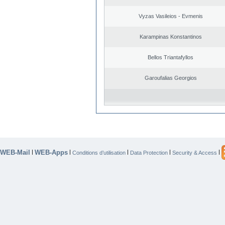
Vyzas Vasileios - Evmenis
Karampinas Konstantinos
Bellos Triantafyllos
Garoufalias Georgios
WEB-Mail
WEB-Apps
|
|
|
|
|
Conditions d’utilisation
Data Protection
Security & Access