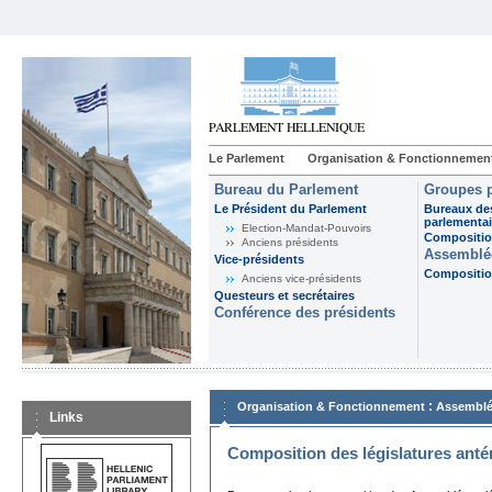
Le Parlement
Organisation & Fonctionnemen
Bureau du Parlement
Groupes p
Le Président du Parlement
Bureaux de
parlementai
Election-Mandat-Pouvoirs
Composition
Anciens présidents
Assemblée
Vice-présidents
Composition
Anciens vice-présidents
Questeurs et secrétaires
Conférence des présidents
:
Organisation & Fonctionnement
Assemblé
Links
Composition des législatures anté