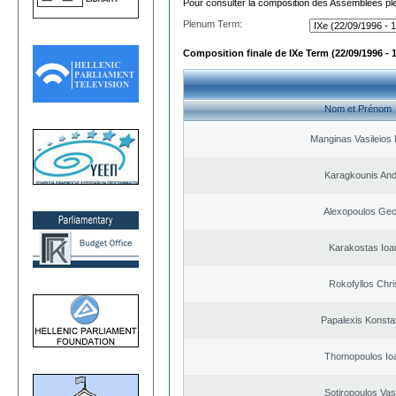
Pour consulter la composition des Assemblées plé
Plenum Term:
Composition finale de IXe Term (22/09/1996 - 
Nom et Prénom
Manginas Vasileios 
Karagkounis An
Alexopoulos Geo
Karakostas Ioa
Rokofyllos Chri
Papalexis Konsta
Thomopoulos Io
Sotiropoulos Vasi