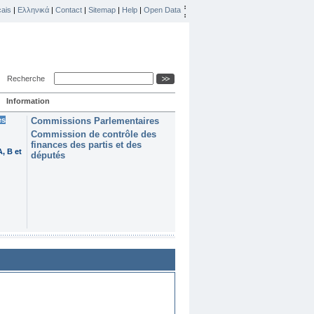
ais
|
Ελληνικά
|
Contact
|
Sitemap
|
Help
|
Open Data
Recherche
Information
es
Commissions Parlementaires
Commission de contrôle des
finances des partis et des
, B et
députés