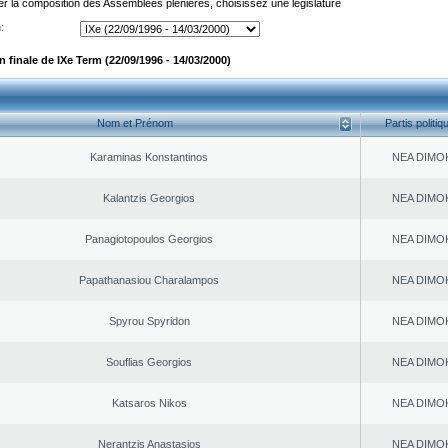
er la composition des Assemblées plénières, choisissez une législature
:
finale de IXe Term (22/09/1996 - 14/03/2000)
Nom et Prénom
Partis politiq
Karaminas Konstantinos
NEA DΙMO
Kalantzis Georgios
NEA DΙMO
Panagiotopoulos Georgios
NEA DΙMO
Papathanasiou Charalampos
NEA DΙMO
Spyrou Spyridon
NEA DΙMO
Souflias Georgios
NEA DΙMO
Katsaros Nikos
NEA DΙMO
Nerantzis Anastasios
NEA DΙMO