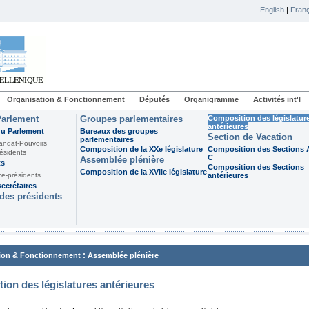
English
|
Franç
Organisation & Fonctionnement
Députés
Organigramme
Activités int'l
Parlement
Groupes parlementaires
Composition des législatur
antérieures
du Parlement
Bureaux des groupes
Section de Vacation
parlementaires
andat-Pouvoirs
Composition de la XXe législature
Composition des Sections A
ésidents
C
Assemblée plénière
ts
Composition des Sections
Composition de la XVIIe législature
ce-présidents
antérieures
ecrétaires
des présidents
:
ion & Fonctionnement
Assemblée plénière
ion des législatures antérieures