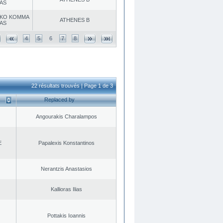
AS
KO KOMMA
ATHENES Β
AS
4
5
6
7
8
22 résultats trouvés | Page 1 de 3
Replaced by
Angourakis Charalampos
E
Papalexis Konstantinos
Nerantzis Anastasios
Kallioras Ilias
Pottakis Ioannis