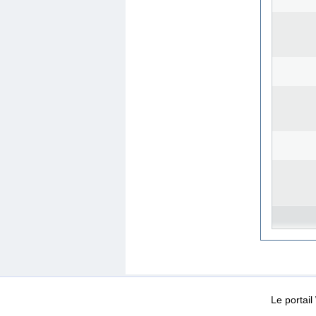
WEB-Mail
WEB-Apps
|
|
|
Conditions d’utilisation
Da
Le portai