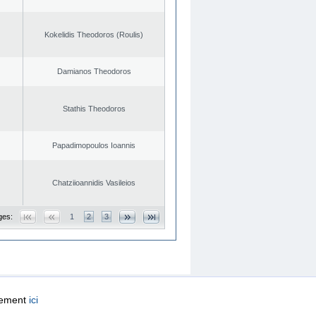
Kokelidis Theodoros (Roulis)
Damianos Theodoros
Stathis Theodoros
Papadimopoulos Ioannis
Chatziioannidis Vasileios
ges:
1
2
3
quement
ici