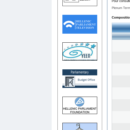
Pour consult
Plenum Term
Composition 