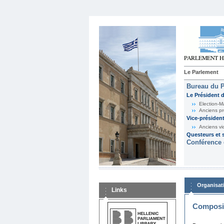
Le Parlement
Bureau du 
Le Président 
Election-M
Anciens pr
Vice-présiden
Anciens vi
Questeurs et s
Conférence 
Organisat
Links
Composit