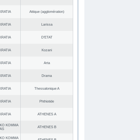
KRATIA
Αttique (agglomération)
KRATIA
Larissa
KRATIA
D’ETAT
KRATIA
Kozani
KRATIA
Arta
KRATIA
Drama
KRATIA
Thessalonique A
KRATIA
Phthiotide
KRATIA
ATHENES Α
KO KOMMA
ATHENES Β
AS
KO KOMMA
ATHENES Β