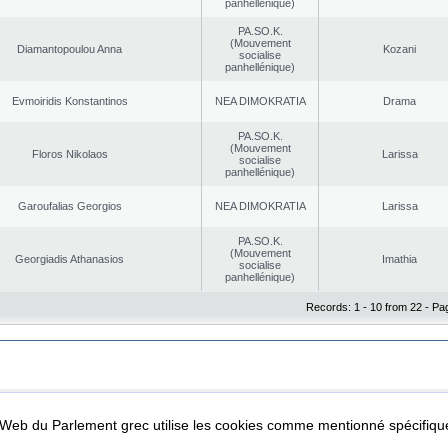
panhellénique)
PA.SO.K.
(Mouvement
Diamantopoulou Anna
Kozani
socialise
panhellénique)
Evmoiridis Konstantinos
NEA DΙMOKRATIA
Drama
PA.SO.K.
(Mouvement
Floros Nikolaos
Larissa
socialise
panhellénique)
Garoufalias Georgios
NEA DΙMOKRATIA
Larissa
PA.SO.K.
(Mouvement
Georgiadis Athanasios
Imathia
socialise
panhellénique)
Records: 1 - 10 from 22 - Pa
|
|
ta Protection
Security & Access
l Web du Parlement grec utilise les cookies comme mentionné spécifi