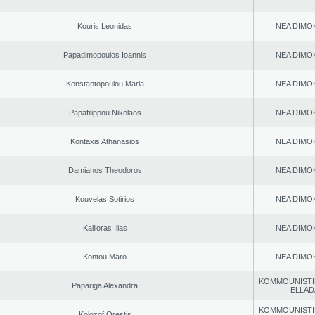
Kouris Leonidas
NEA DΙMO
Papadimopoulos Ioannis
NEA DΙMO
Konstantopoulou Maria
NEA DΙMO
Papafilippou Nikolaos
NEA DΙMO
Kontaxis Athanasios
NEA DΙMO
Damianos Theodoros
NEA DΙMO
Kouvelas Sotirios
NEA DΙMO
Kallioras Ilias
NEA DΙMO
Kontou Maro
NEA DΙMO
KOMMOUNISTI
Papariga Alexandra
ELLAD
KOMMOUNISTI
Kolozof Orestis