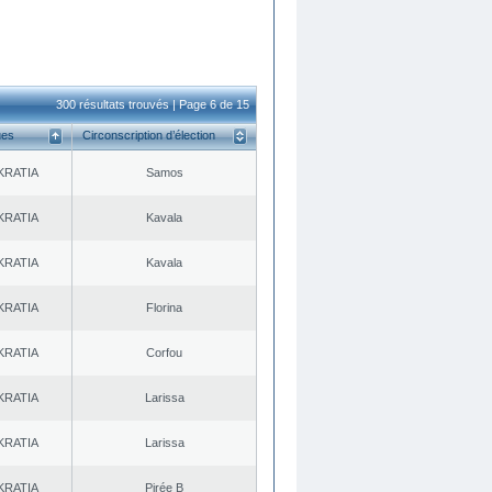
300 résultats trouvés | Page 6 de 15
ues
Circonscription d’élection
KRATIA
Samos
KRATIA
Kavala
KRATIA
Kavala
KRATIA
Florina
KRATIA
Corfou
KRATIA
Larissa
KRATIA
Larissa
KRATIA
Pirée B