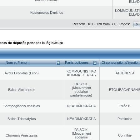
ELLAD
KOMMOUNISTI
Kostopoulos Dimitrios
ELLAD
Records: 101 - 120 from 300 - Pages:
ts de députés pendant la législature
Nom et Prénom
Partis politiques
Circonscription d’élection
KOMMOUNISTIKO
Avdis Leonidas (Leon)
ATHENES Α
KOMMA ELLADAS
PA.SO.K.
(Mouvement
Baltas Alexandros
EΤOLIEACARNANI
socialise
panhellénique)
Barmpagiannis Vasileios
NEA DΙMOKRATIA
Pirée B
Bellos Triantafyllos
NEA DΙMOKRATIA
Phthiotide
PA.SO.K.
(Mouvement
Choremis Anastasios
Corinthie
socialise