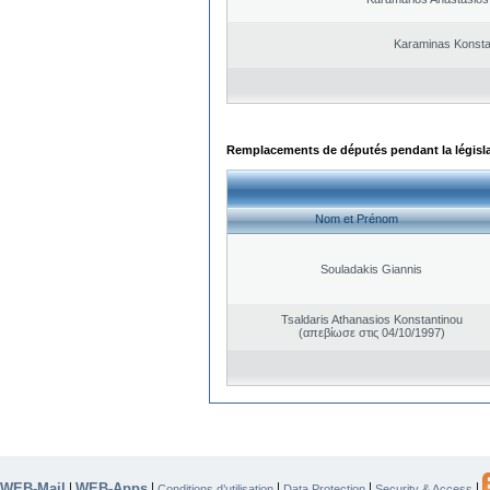
Karaminas Konsta
Remplacements de députés pendant la législ
Nom et Prénom
Souladakis Giannis
Tsaldaris Athanasios Konstantinou
(απεβίωσε στις 04/10/1997)
WEB-Mail
WEB-Apps
|
|
|
|
|
Conditions d’utilisation
Data Protection
Security & Access