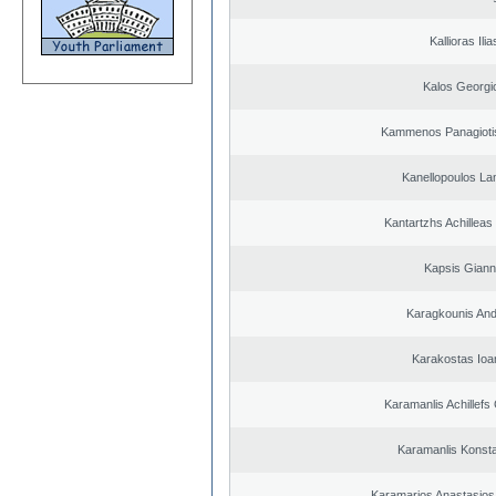
Kallioras Ilia
Kalos Georgi
Kammenos Panagioti
Kanellopoulos L
Kantartzhs Achilleas
Kapsis Giann
Karagkounis An
Karakostas Ioa
Karamanlis Achillefs
Karamanlis Konsta
Karamarios Anastasio