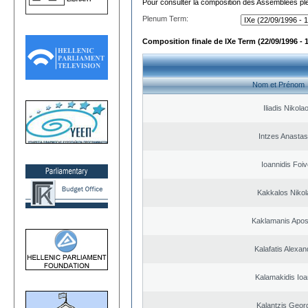
Pour consulter la composition des Assemblées plé
Plenum Term:
Composition finale de IXe Term (22/09/1996 - 
Nom et Prénom
Iliadis Nikola
Intzes Anastas
Ioannidis Foi
Kakkalos Niko
Kaklamanis Apos
Kalafatis Alexa
Kalamakidis Ioa
Kalantzis Geor