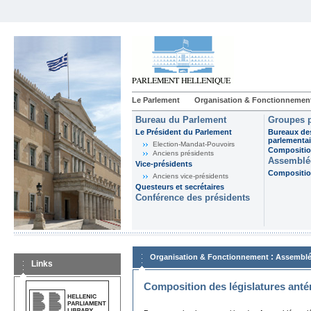
Le Parlement
Organisation & Fonctionnemen
Bureau du Parlement
Groupes p
Le Président du Parlement
Bureaux de
parlementai
Election-Mandat-Pouvoirs
Composition
Anciens présidents
Assemblée
Vice-présidents
Composition
Anciens vice-présidents
Questeurs et secrétaires
Conférence des présidents
:
Organisation & Fonctionnement
Assemblé
Links
Composition des législatures anté