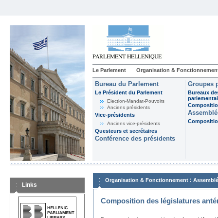
Le Parlement
Organisation & Fonctionnemen
Bureau du Parlement
Groupes p
Le Président du Parlement
Bureaux de
parlementai
Election-Mandat-Pouvoirs
Composition
Anciens présidents
Assemblée
Vice-présidents
Composition
Anciens vice-présidents
Questeurs et secrétaires
Conférence des présidents
:
Organisation & Fonctionnement
Assemblé
Links
Composition des législatures anté