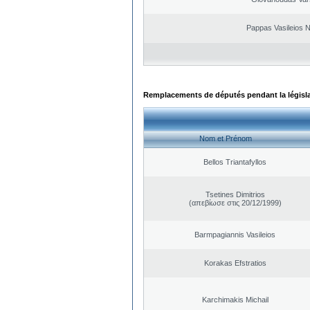
Pappas Vasileios N
Remplacements de députés pendant la législ
Nom et Prénom
Bellos Triantafyllos
Tsetines Dimitrios
(απεβίωσε στις 20/12/1999)
Barmpagiannis Vasileios
Korakas Efstratios
Karchimakis Michail