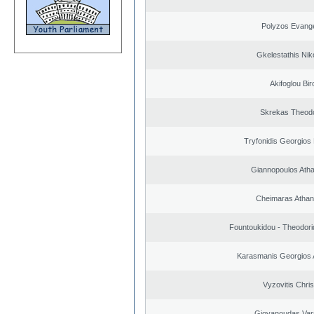
Polyzos Evang
Gkelestathis Nik
Akifoglou Bir
Skrekas Theod
Tryfonidis Georgios 
Giannopoulos Ath
Cheimaras Athan
Fountoukidou - Theodori
Karasmanis Georgios 
Vyzovitis Chri
Giovanoudas Var