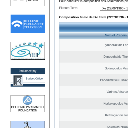
Pour consulter la composition des Assemblées plé
Plenum Term:
Composition finale de IXe Term (22/09/1996 - 
Nom et Prénom
Lymperakidis Le
Dimoschakis The
Sotiropoulos Vasi
Papadimitriou Elisav
Varinos Athana
Korkolopoulos Vas
Kefalogiannis Io
Kakkalos Niko