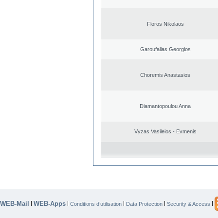
Floros Nikolaos
Garoufalias Georgios
Choremis Anastasios
Diamantopoulou Anna
Vyzas Vasileios - Evmenis
WEB-Mail
WEB-Apps
|
|
|
|
|
Conditions d’utilisation
Data Protection
Security & Access