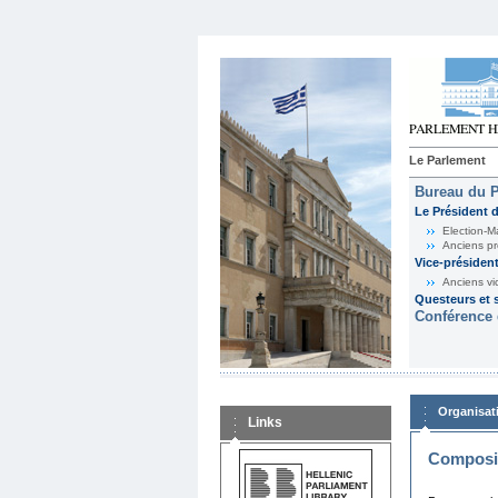
Le Parlement
Bureau du 
Le Président 
Election-M
Anciens pr
Vice-présiden
Anciens vi
Questeurs et s
Conférence 
Organisat
Links
Composit