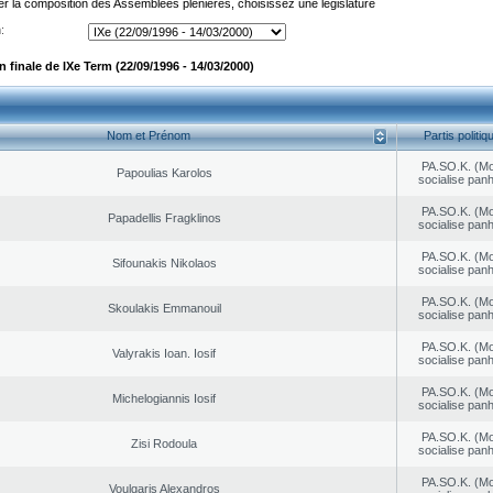
er la composition des Assemblées plénières, choisissez une législature
:
finale de IXe Term (22/09/1996 - 14/03/2000)
Nom et Prénom
Partis politiq
PA.SO.K. (M
Papoulias Karolos
socialise panh
PA.SO.K. (M
Papadellis Fragklinos
socialise panh
PA.SO.K. (M
Sifounakis Nikolaos
socialise panh
PA.SO.K. (M
Skoulakis Emmanouil
socialise panh
PA.SO.K. (M
Valyrakis Ioan. Iosif
socialise panh
PA.SO.K. (M
Michelogiannis Iosif
socialise panh
PA.SO.K. (M
Zisi Rodoula
socialise panh
PA.SO.K. (M
Voulgaris Alexandros