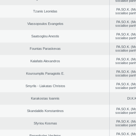
socialise panh
PA.SO.K. (M
Tzanis Leonidas
socialise panh
PA.SO.K. (M
Vlassopoulos Evangelos
socialise panh
PA.SO.K. (M
Saatsoglou Anestis
socialise panh
PA.SO.K. (M
Fountas Paraskevas
socialise panh
PA.SO.K. (M
Kalafatis Alexandros
socialise panh
PA.SO.K. (M
Kouroumplis Panagiotis E.
socialise panh
PA.SO.K. (M
Smyrlis - Liakatas Christos
socialise panh
Karakostas Ioannis
DI.K.K
PA.SO.K. (M
Skandalidis Konstantinos
socialise panh
PA.SO.K. (M
Sfyriou Kosmas
socialise panh
PA.SO.K. (M
Papanikolas Vasileios