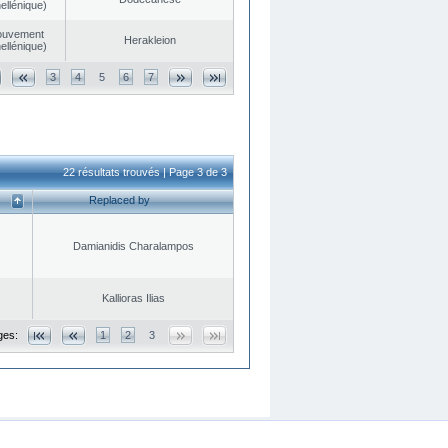
ellénique)
ouvement
Herakleion
ellénique)
3
4
5
6
7
22 résultats trouvés | Page 3 de 3
Replaced by
Damianidis Charalampos
Kallioras Ilias
ges:
1
2
3