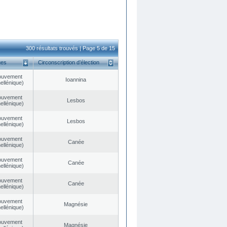
300 résultats trouvés | Page 5 de 15
ues
Circonscription d’élection
ouvement
Ioannina
ellénique)
ouvement
Lesbos
ellénique)
ouvement
Lesbos
ellénique)
ouvement
Canée
ellénique)
ouvement
Canée
ellénique)
ouvement
Canée
ellénique)
ouvement
Magnésie
ellénique)
ouvement
Magnésie