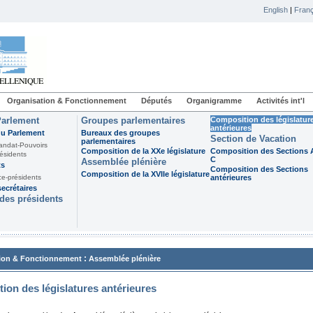
English
|
Franç
Organisation & Fonctionnement
Députés
Organigramme
Activités int'l
Parlement
Groupes parlementaires
Composition des législatur
antérieures
du Parlement
Bureaux des groupes
Section de Vacation
parlementaires
andat-Pouvoirs
Composition de la XXe législature
Composition des Sections A
ésidents
C
Assemblée plénière
ts
Composition des Sections
Composition de la XVIIe législature
ce-présidents
antérieures
ecrétaires
des présidents
:
ion & Fonctionnement
Assemblée plénière
ion des législatures antérieures