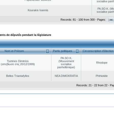
socialise panh
PA.SO.K. (M
Kourakis Ioannis
socialise panh
Records: 81 - 100 from 300 - Pages:
ts de députés pendant la législature
Nom et Prénom
Partis politiques
Circonscription d’élection
PA.SO.K.
Tsetines Dimitrios
(Mouvement
Rhodope
(απεβίωσε στις 20/12/1999)
socialise
panhellénique)
Bellos Triantafyllos
NEA DΙMOKRATIA
Phthiotide
Records: 21 - 22 from 22 - Pa
|
|
ta Protection
Security & Access