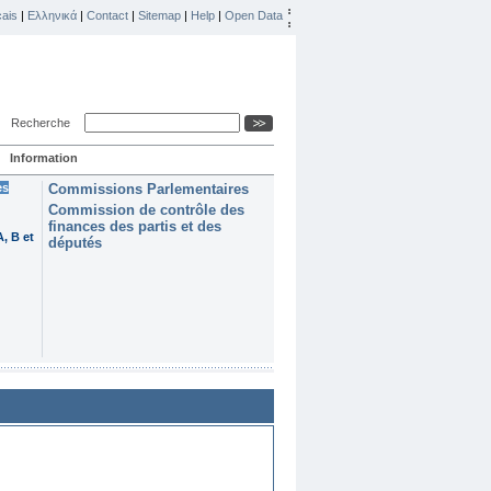
ais
|
Ελληνικά
|
Contact
|
Sitemap
|
Help
|
Open Data
Recherche
Information
es
Commissions Parlementaires
Commission de contrôle des
finances des partis et des
, B et
députés