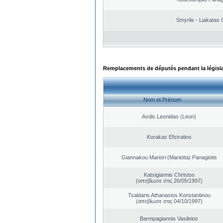
Smyrlis - Liakatas 
Remplacements de députés pendant la législ
Nom et Prénom
Avdis Leonidas (Leon)
Korakas Efstratios
Giannakou Mariori (Marietta) Panagiotis
Katsigiannis Christos
(απεβίωσε στις 26/05/1997)
Tsaldaris Athanasios Konstantinou
(απεβίωσε στις 04/10/1997)
Barmpagiannis Vasileios