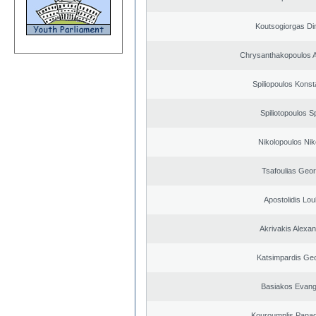
Koutsogiorgas Dim
Chrysanthakopoulos 
Spiliopoulos Konst
Spiliotopoulos Sp
Nikolopoulos Nik
Tsafoulias Geor
Apostolidis Lo
Akrivakis Alexa
Katsimpardis Ge
Basiakos Evang
Kouroumplis Panagi