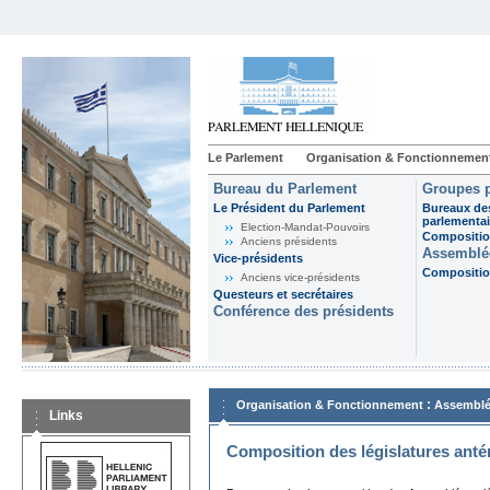
Le Parlement
Organisation & Fonctionnemen
Bureau du Parlement
Groupes p
Le Président du Parlement
Bureaux de
parlementai
Election-Mandat-Pouvoirs
Composition
Anciens présidents
Assemblée
Vice-présidents
Composition
Anciens vice-présidents
Questeurs et secrétaires
Conférence des présidents
:
Organisation & Fonctionnement
Assemblé
Links
Composition des législatures anté