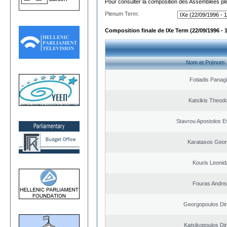
Pour consulter la composition des Assemblées plé
Plenum Term:
Composition finale de IXe Term (22/09/1996 - 
Nom et Prénom
Fotiadis Panagi
Katsikis Theod
Stavrou Apostolos E
Karatasos Geor
Kouris Leonid
Fouras Andre
Georgopoulos Dim
Katsikopoulos Dim