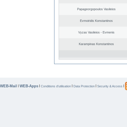
Papageorgopoulos Vasileios
Evmoiridis Konstantinos
Vyzas Vasileios - Evmenis
Karampinas Konstantinos
WEB-Mail
WEB-Apps
|
|
|
|
|
Conditions d’utilisation
Data Protection
Security & Access