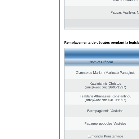
Pappas Vasileios N
Remplacements de députés pendant la législ
Nom et Prénom
Giannakou Mariori (Marietta) Panagiotis
Katsigiannis Christos
(απεβίωσε στις 26/05/1997)
Tsaldaris Athanasios Konstantinou
(απεβίωσε στις 04/10/1997)
Barmpagiannis Vasileios
Papageorgopoulos Vasileios
Evmoiridis Konstantinos