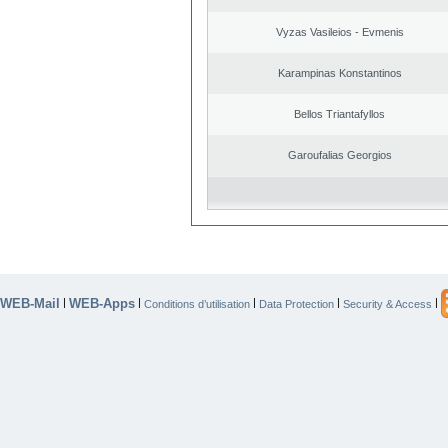
Vyzas Vasileios - Evmenis
Karampinas Konstantinos
Bellos Triantafyllos
Garoufalias Georgios
WEB-Mail
WEB-Apps
|
|
|
|
|
Conditions d’utilisation
Data Protection
Security & Access