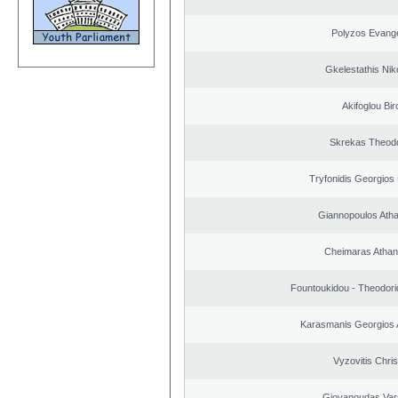
Polyzos Evang
Gkelestathis Nik
Akifoglou Bir
Skrekas Theod
Tryfonidis Georgios 
Giannopoulos Ath
Cheimaras Athan
Fountoukidou - Theodori
Karasmanis Georgios 
Vyzovitis Chri
Giovanoudas Var