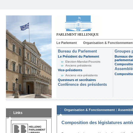
Le Parlement
Organisation & Fonctionnemen
Bureau du Parlement
Groupes p
Le Président du Parlement
Bureaux de
parlementai
Election-Mandat-Pouvoirs
Composition
Anciens présidents
Assemblée
Vice-présidents
Composition
Anciens vice-présidents
Questeurs et secrétaires
Conférence des présidents
:
Organisation & Fonctionnement
Assemblé
Links
Composition des législatures anté