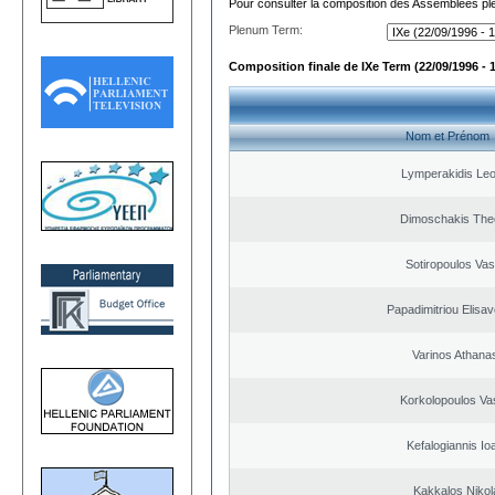
Pour consulter la composition des Assemblées plé
Plenum Term:
Composition finale de IXe Term (22/09/1996 - 
Nom et Prénom
Lymperakidis Le
Dimoschakis The
Sotiropoulos Vasi
Papadimitriou Elisav
Varinos Athana
Korkolopoulos Vas
Kefalogiannis Io
Kakkalos Niko