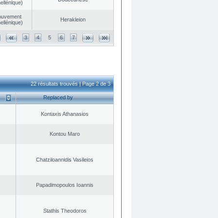
ellénique)
ouvement
Herakleion
ellénique)
3
4
5
6
7
22 résultats trouvés | Page 2 de 3
Replaced by
Kontaxis Athanasios
Kontou Maro
Chatziioannidis Vasileios
Papadimopoulos Ioannis
Stathis Theodoros