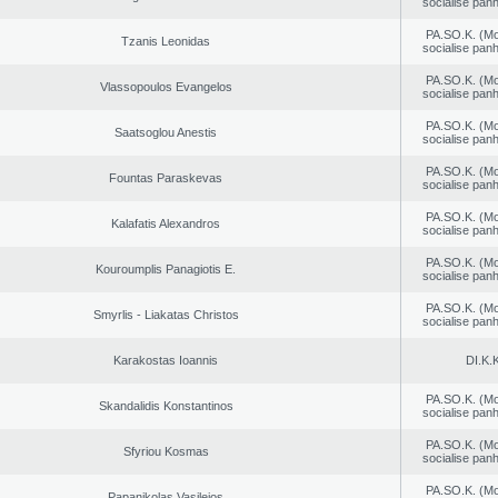
socialise panh
PA.SO.K. (M
Tzanis Leonidas
socialise panh
PA.SO.K. (M
Vlassopoulos Evangelos
socialise panh
PA.SO.K. (M
Saatsoglou Anestis
socialise panh
PA.SO.K. (M
Fountas Paraskevas
socialise panh
PA.SO.K. (M
Kalafatis Alexandros
socialise panh
PA.SO.K. (M
Kouroumplis Panagiotis E.
socialise panh
PA.SO.K. (M
Smyrlis - Liakatas Christos
socialise panh
Karakostas Ioannis
DI.K.K
PA.SO.K. (M
Skandalidis Konstantinos
socialise panh
PA.SO.K. (M
Sfyriou Kosmas
socialise panh
PA.SO.K. (M
Papanikolas Vasileios