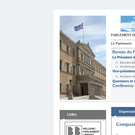
Le Parlement
Bureau du 
Le Président 
Election-M
Anciens pr
Vice-présiden
Anciens vi
Questeurs et s
Conférence 
Organisat
Links
Composit