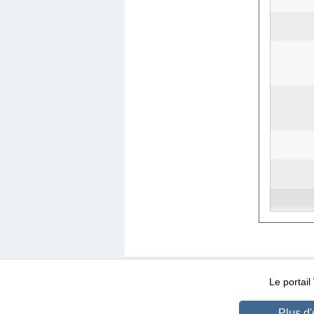
WEB-Mail
WEB-Apps
|
|
|
Conditions d’utilisation
Da
Le portai
Plus d'