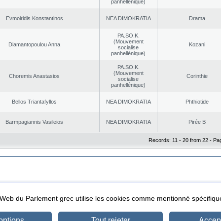
panhellénique)
Evmoiridis Konstantinos
NEA DΙMOKRATIA
Drama
PA.SO.K.
(Mouvement
Diamantopoulou Anna
Kozani
socialise
panhellénique)
PA.SO.K.
(Mouvement
Choremis Anastasios
Corinthie
socialise
panhellénique)
Bellos Triantafyllos
NEA DΙMOKRATIA
Phthiotide
Barmpagiannis Vasileios
NEA DΙMOKRATIA
Pirée B
Records: 11 - 20 from 22 - Pa
|
|
ta Protection
Security & Access
l Web du Parlement grec utilise les cookies comme mentionné spécifi
options
Tout rejeter
Accept