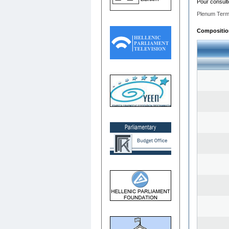
Pour consult
Plenum Term
Composition 