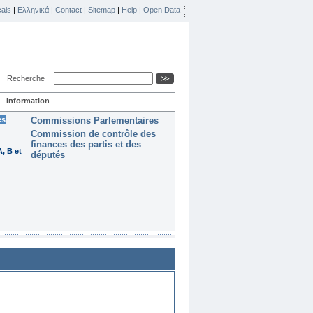
ais
|
Ελληνικά
|
Contact
|
Sitemap
|
Help
|
Open Data
Recherche
Information
es
Commissions Parlementaires
Commission de contrôle des
finances des partis et des
, B et
députés