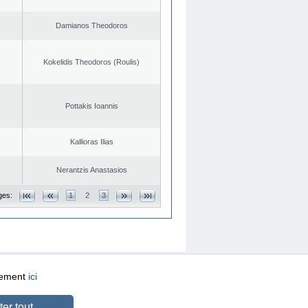
Damianos Theodoros
Kokelidis Theodoros (Roulis)
Pottakis Ioannis
Kallioras Ilias
Nerantzis Anastasios
ges:
1
2
3
quement
ici
CREATED BY
DOPE STUDIO
er tout