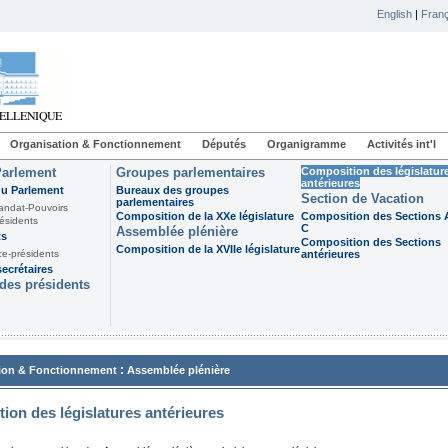
English
|
Franç
Organisation & Fonctionnement
Députés
Organigramme
Activités int'l
Parlement
Groupes parlementaires
Composition des législatur
antérieures
du Parlement
Bureaux des groupes
Section de Vacation
parlementaires
andat-Pouvoirs
Composition de la XXe législature
Composition des Sections A
ésidents
C
Assemblée plénière
ts
Composition des Sections
Composition de la XVIIe législature
ce-présidents
antérieures
ecrétaires
des présidents
:
ion & Fonctionnement
Assemblée plénière
ion des législatures antérieures