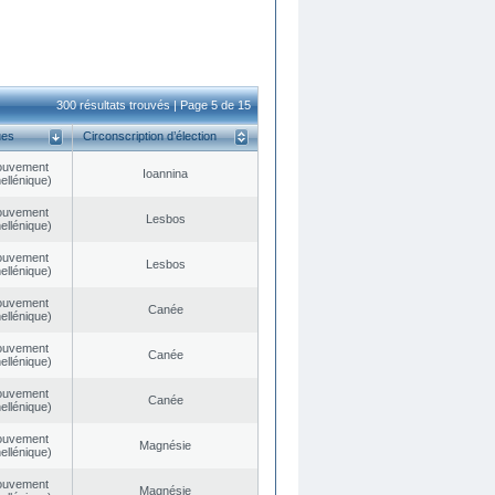
300 résultats trouvés | Page 5 de 15
ues
Circonscription d’élection
ouvement
Ioannina
ellénique)
ouvement
Lesbos
ellénique)
ouvement
Lesbos
ellénique)
ouvement
Canée
ellénique)
ouvement
Canée
ellénique)
ouvement
Canée
ellénique)
ouvement
Magnésie
ellénique)
ouvement
Magnésie