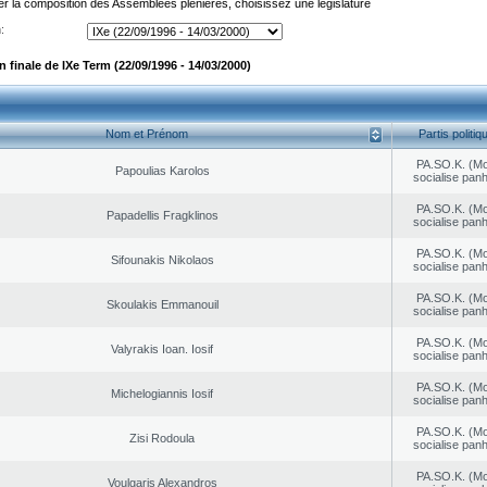
er la composition des Assemblées plénières, choisissez une législature
:
finale de IXe Term (22/09/1996 - 14/03/2000)
Nom et Prénom
Partis politiq
PA.SO.K. (M
Papoulias Karolos
socialise panh
PA.SO.K. (M
Papadellis Fragklinos
socialise panh
PA.SO.K. (M
Sifounakis Nikolaos
socialise panh
PA.SO.K. (M
Skoulakis Emmanouil
socialise panh
PA.SO.K. (M
Valyrakis Ioan. Iosif
socialise panh
PA.SO.K. (M
Michelogiannis Iosif
socialise panh
PA.SO.K. (M
Zisi Rodoula
socialise panh
PA.SO.K. (M
Voulgaris Alexandros