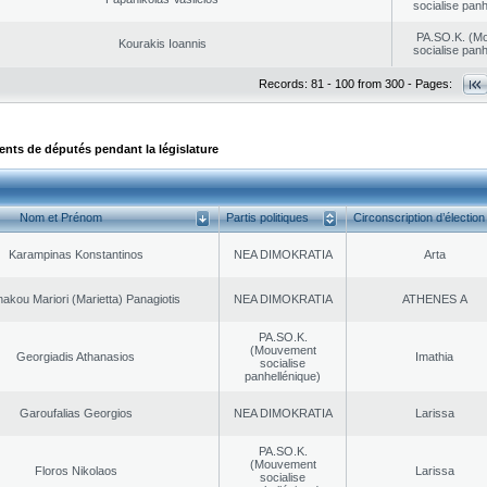
socialise panh
PA.SO.K. (M
Kourakis Ioannis
socialise panh
Records: 81 - 100 from 300 - Pages:
ts de députés pendant la législature
Nom et Prénom
Partis politiques
Circonscription d’élection
Karampinas Konstantinos
NEA DΙMOKRATIA
Arta
akou Mariori (Marietta) Panagiotis
NEA DΙMOKRATIA
ATHENES Α
PA.SO.K.
(Mouvement
Georgiadis Athanasios
Imathia
socialise
panhellénique)
Garoufalias Georgios
NEA DΙMOKRATIA
Larissa
PA.SO.K.
(Mouvement
Floros Nikolaos
Larissa
socialise