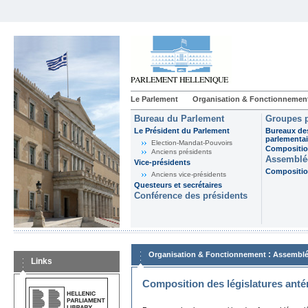
Le Parlement
Organisation & Fonctionnemen
Bureau du Parlement
Groupes p
Le Président du Parlement
Bureaux de
parlementai
Election-Mandat-Pouvoirs
Composition
Anciens présidents
Assemblée
Vice-présidents
Composition
Anciens vice-présidents
Questeurs et secrétaires
Conférence des présidents
:
Organisation & Fonctionnement
Assemblé
Links
Composition des législatures anté