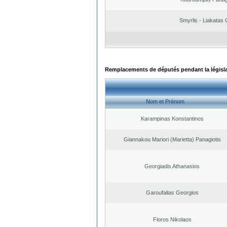
Smyrlis - Liakatas 
Remplacements de députés pendant la législ
Nom et Prénom
Karampinas Konstantinos
Giannakou Mariori (Marietta) Panagiotis
Georgiadis Athanasios
Garoufalias Georgios
Floros Nikolaos