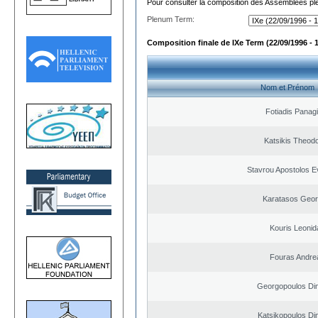
Pour consulter la composition des Assemblées plé
Plenum Term:
Composition finale de IXe Term (22/09/1996 - 
Nom et Prénom
Fotiadis Panagi
Katsikis Theod
Stavrou Apostolos E
Karatasos Geor
Kouris Leonid
Fouras Andre
Georgopoulos Dim
Katsikopoulos Dim