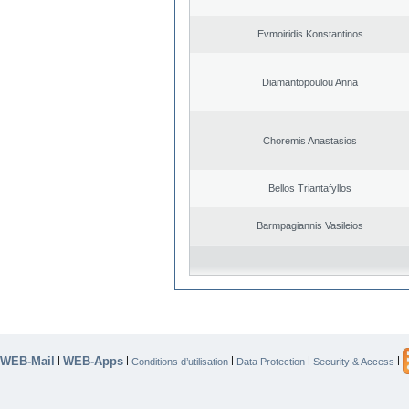
Evmoiridis Konstantinos
Diamantopoulou Anna
Choremis Anastasios
Bellos Triantafyllos
Barmpagiannis Vasileios
WEB-Mail
WEB-Apps
|
|
|
|
|
Conditions d’utilisation
Data Protection
Security & Access