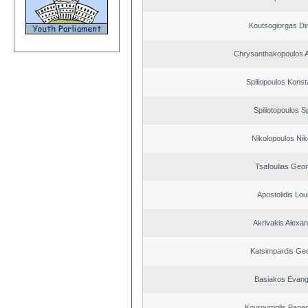
Koutsogiorgas Dim
Chrysanthakopoulos 
Spiliopoulos Konst
Spiliotopoulos Sp
Nikolopoulos Nik
Tsafoulias Geor
Apostolidis Lo
Akrivakis Alexa
Katsimpardis Ge
Basiakos Evang
Kouroumplis Panagi