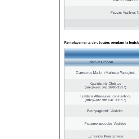
Pappas Vasileios N
Remplacements de députés pendant la législ
Nom et Prénom
Giannakou Mariori (Marietta) Panagiotis
Katsigiannis Christos
(απεβίωσε στις 26/05/1997)
Tsaldaris Athanasios Konstantinou
(απεβίωσε στις 04/10/1997)
Barmpagiannis Vasileios
Papageorgopoulos Vasileios
Evmoiridis Konstantinos