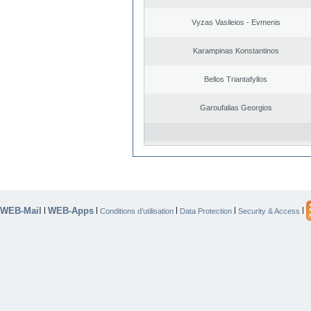
Vyzas Vasileios - Evmenis
Karampinas Konstantinos
Bellos Triantafyllos
Garoufalias Georgios
WEB-Mail
WEB-Apps
|
|
|
|
|
Conditions d’utilisation
Data Protection
Security & Access