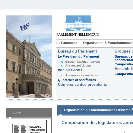
Le Parlement
Organisation & Fonctionnemen
Bureau du Parlement
Groupes p
Le Président du Parlement
Bureaux de
parlementai
Election-Mandat-Pouvoirs
Composition
Anciens présidents
Assemblée
Vice-présidents
Composition
Anciens vice-présidents
Questeurs et secrétaires
Conférence des présidents
:
Organisation & Fonctionnement
Assemblé
Links
Composition des législatures anté