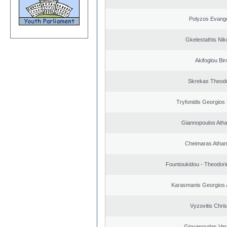
Polyzos Evang
Gkelestathis Nik
Akifoglou Bir
Skrekas Theod
Tryfonidis Georgios 
Giannopoulos Ath
Cheimaras Athan
Fountoukidou - Theodori
Karasmanis Georgios 
Vyzovitis Chri
Giovanoudas Var