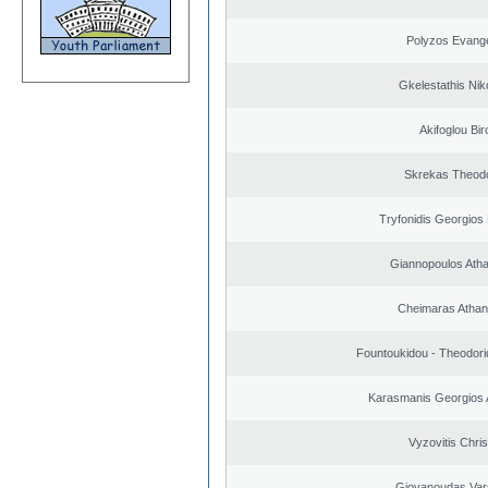
Polyzos Evang
Gkelestathis Nik
Akifoglou Bir
Skrekas Theod
Tryfonidis Georgios 
Giannopoulos Ath
Cheimaras Athan
Fountoukidou - Theodori
Karasmanis Georgios 
Vyzovitis Chri
Giovanoudas Var