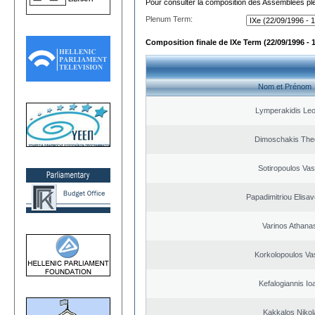
Pour consulter la composition des Assemblées plé
Plenum Term:
Composition finale de IXe Term (22/09/1996 - 
Nom et Prénom
Lymperakidis Le
Dimoschakis The
Sotiropoulos Vasi
Papadimitriou Elisav
Varinos Athana
Korkolopoulos Vas
Kefalogiannis Io
Kakkalos Niko