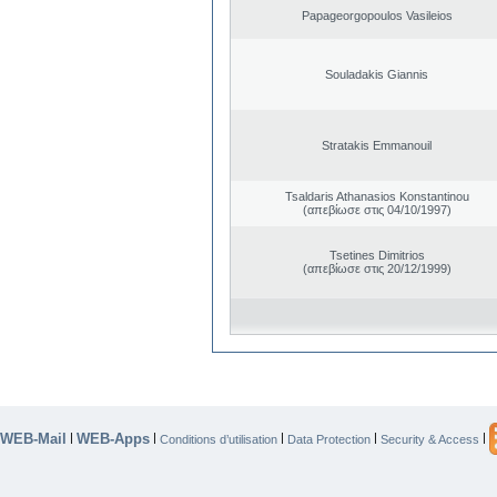
Papageorgopoulos Vasileios
Souladakis Giannis
Stratakis Emmanouil
Tsaldaris Athanasios Konstantinou
(απεβίωσε στις 04/10/1997)
Tsetines Dimitrios
(απεβίωσε στις 20/12/1999)
WEB-Mail
WEB-Apps
|
|
|
|
|
Conditions d’utilisation
Data Protection
Security & Access