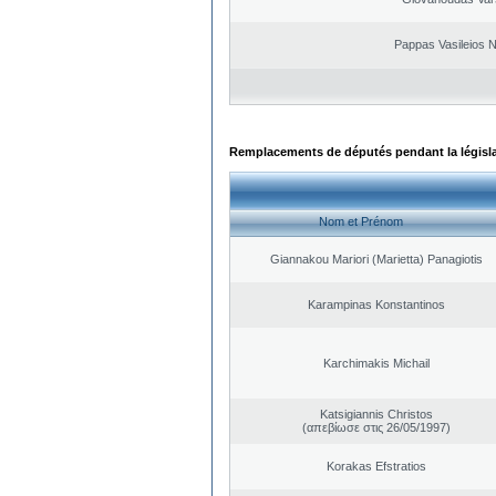
Pappas Vasileios N
Remplacements de députés pendant la législ
Nom et Prénom
Giannakou Mariori (Marietta) Panagiotis
Karampinas Konstantinos
Karchimakis Michail
Katsigiannis Christos
(απεβίωσε στις 26/05/1997)
Korakas Efstratios