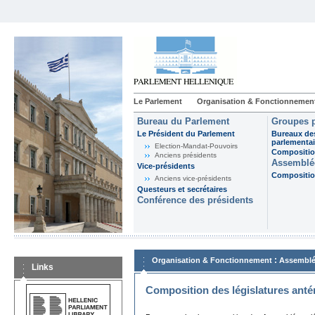
Le Parlement
Organisation & Fonctionnemen
Bureau du Parlement
Groupes p
Le Président du Parlement
Bureaux de
parlementai
Election-Mandat-Pouvoirs
Composition
Anciens présidents
Assemblée
Vice-présidents
Composition
Anciens vice-présidents
Questeurs et secrétaires
Conférence des présidents
:
Organisation & Fonctionnement
Assemblé
Links
Composition des législatures anté