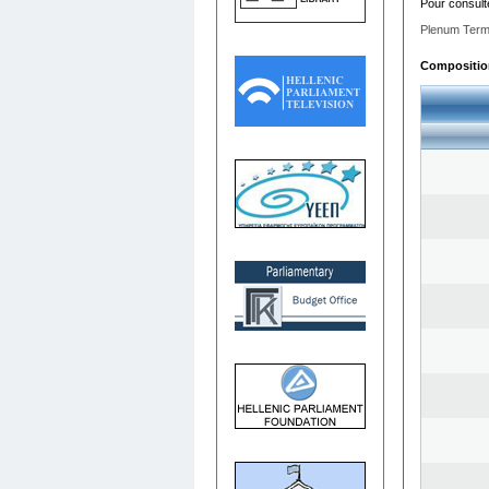
Pour consult
Plenum Term
Composition 