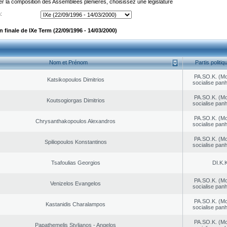
er la composition des Assemblées plénières, choisissez une législature
:
finale de IXe Term (22/09/1996 - 14/03/2000)
Nom et Prénom
Partis politiq
PA.SO.K. (M
Katsikopoulos Dimitrios
socialise panh
PA.SO.K. (M
Koutsogiorgas Dimitrios
socialise panh
PA.SO.K. (M
Chrysanthakopoulos Alexandros
socialise panh
PA.SO.K. (M
Spiliopoulos Konstantinos
socialise panh
Tsafoulias Georgios
DI.K.K
PA.SO.K. (M
Venizelos Evangelos
socialise panh
PA.SO.K. (M
Kastanidis Charalampos
socialise panh
PA.SO.K. (M
Papathemelis Stylianos - Angelos