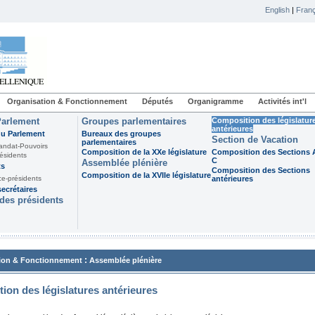
English
|
Franç
Organisation & Fonctionnement
Députés
Organigramme
Activités int'l
Parlement
Groupes parlementaires
Composition des législatur
antérieures
du Parlement
Bureaux des groupes
Section de Vacation
parlementaires
andat-Pouvoirs
Composition de la XXe législature
Composition des Sections A
ésidents
C
Assemblée plénière
ts
Composition des Sections
Composition de la XVIIe législature
ce-présidents
antérieures
ecrétaires
des présidents
:
ion & Fonctionnement
Assemblée plénière
ion des législatures antérieures