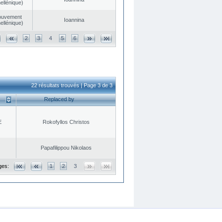
ellénique)
ouvement
Ioannina
ellénique)
2
3
4
5
6
22 résultats trouvés | Page 3 de 3
Replaced by
E
Rokofyllos Christos
Papafilippou Nikolaos
ges:
1
2
3