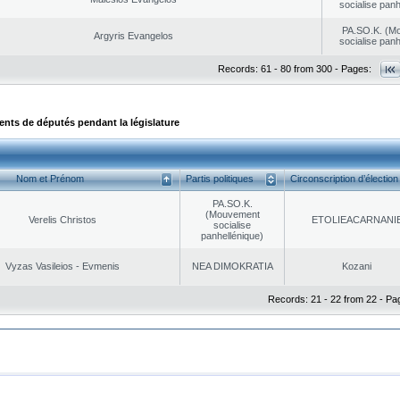
socialise panh
PA.SO.K. (M
Argyris Evangelos
socialise panh
Records: 61 - 80 from 300 - Pages:
ts de députés pendant la législature
Nom et Prénom
Partis politiques
Circonscription d’élection
PA.SO.K.
(Mouvement
Verelis Christos
EΤOLIEACARNANI
socialise
panhellénique)
Vyzas Vasileios - Evmenis
NEA DΙMOKRATIA
Kozani
Records: 21 - 22 from 22 - Pa
|
|
ta Protection
Security & Access