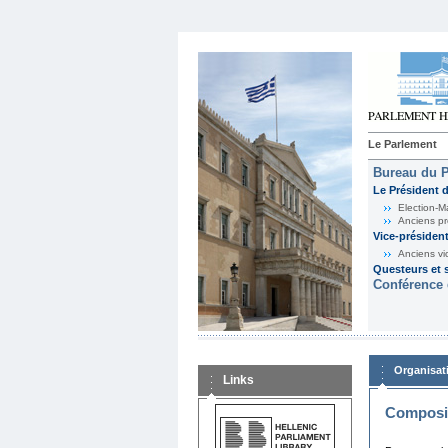
Le Parlement
Bureau du 
Le Président 
Election-M
Anciens pr
Vice-présiden
Anciens vi
Questeurs et s
Conférence 
Organisat
Links
Composit