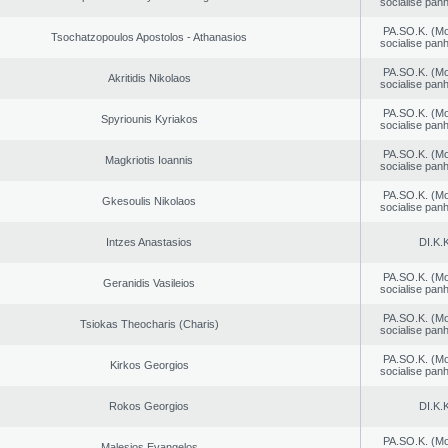
socialise panh
PA.SO.K. (M
Tsochatzopoulos Apostolos - Athanasios
socialise panh
PA.SO.K. (M
Akritidis Nikolaos
socialise panh
PA.SO.K. (M
Spyriounis Kyriakos
socialise panh
PA.SO.K. (M
Magkriotis Ioannis
socialise panh
PA.SO.K. (M
Gkesoulis Nikolaos
socialise panh
Intzes Anastasios
DI.K.K
PA.SO.K. (M
Geranidis Vasileios
socialise panh
PA.SO.K. (M
Tsiokas Theocharis (Charis)
socialise panh
PA.SO.K. (M
Kirkos Georgios
socialise panh
Rokos Georgios
DI.K.K
PA.SO.K. (M
Malesios Evangelos