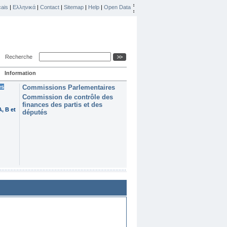
ais
|
Ελληνικά
|
Contact
|
Sitemap
|
Help
|
Open Data
Recherche
Information
es
Commissions Parlementaires
Commission de contrôle des
finances des partis et des
, B et
députés