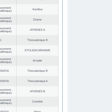
ouvement
Karditsa
ellénique)
ouvement
Drama
ellénique)
ouvement
ATHENES Α
ellénique)
I.
Thessalonique B
ouvement
EΤOLIEACARNANIE
ellénique)
ouvement
Arcadie
ellénique)
KRATIA
Thessalonique B
KRATIA
Thessalonique A
ouvement
ATHENES Β
ellénique)
ouvement
Corinthie
ellénique)
KRATIA
Pieria