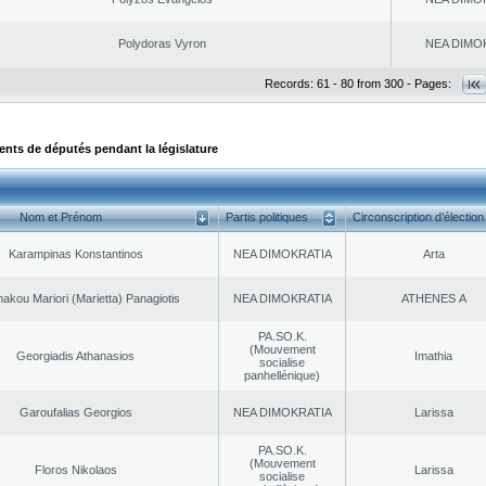
Polydoras Vyron
NEA DΙMO
Records: 61 - 80 from 300 - Pages:
ts de députés pendant la législature
Nom et Prénom
Partis politiques
Circonscription d’élection
Karampinas Konstantinos
NEA DΙMOKRATIA
Arta
akou Mariori (Marietta) Panagiotis
NEA DΙMOKRATIA
ATHENES Α
PA.SO.K.
(Mouvement
Georgiadis Athanasios
Imathia
socialise
panhellénique)
Garoufalias Georgios
NEA DΙMOKRATIA
Larissa
PA.SO.K.
(Mouvement
Floros Nikolaos
Larissa
socialise