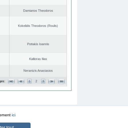
Damianos Theodoros
Kokelidis Theodoros (Roulis)
Pottakis Ioannis
Kallioras Ilias
Nerantzis Anastasios
ges:
1
2
3
quement
ici
CREATED BY
DOPE STUDIO
er tout