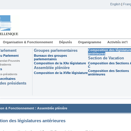
English
|
Franç
Organisation & Fonctionnement
Députés
Organigramme
Activités int'l
Parlement
Groupes parlementaires
Composition des législatur
antérieures
du Parlement
Bureaux des groupes
Section de Vacation
parlementaires
andat-Pouvoirs
Composition de la XXe législature
Composition des Sections A
ésidents
C
Assemblée plénière
ts
Composition des Sections
Composition de la XVIIe législature
ce-présidents
antérieures
ecrétaires
des présidents
:
ion & Fonctionnement
Assemblée plénière
ion des législatures antérieures