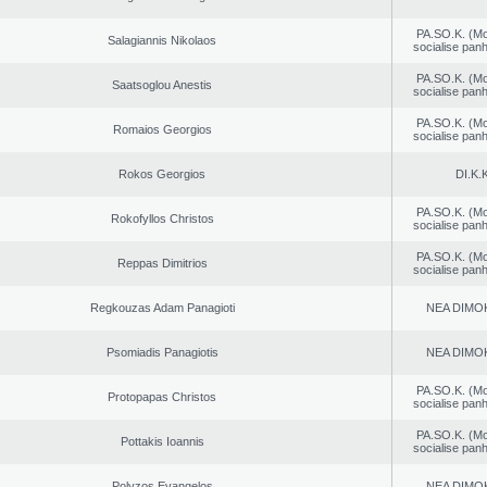
PA.SO.K. (M
Salagiannis Nikolaos
socialise panh
PA.SO.K. (M
Saatsoglou Anestis
socialise panh
PA.SO.K. (M
Romaios Georgios
socialise panh
Rokos Georgios
DI.K.K
PA.SO.K. (M
Rokofyllos Christos
socialise panh
PA.SO.K. (M
Reppas Dimitrios
socialise panh
Regkouzas Adam Panagioti
NEA DΙMO
Psomiadis Panagiotis
NEA DΙMO
PA.SO.K. (M
Protopapas Christos
socialise panh
PA.SO.K. (M
Pottakis Ioannis
socialise panh
Polyzos Evangelos
NEA DΙMO