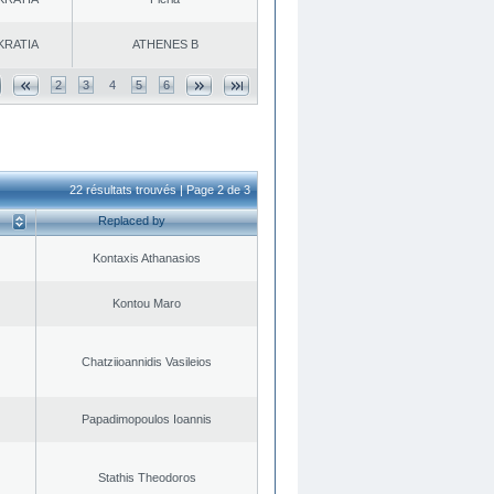
KRATIA
ATHENES Β
2
3
4
5
6
22 résultats trouvés | Page 2 de 3
Replaced by
Kontaxis Athanasios
Kontou Maro
Chatziioannidis Vasileios
Papadimopoulos Ioannis
Stathis Theodoros