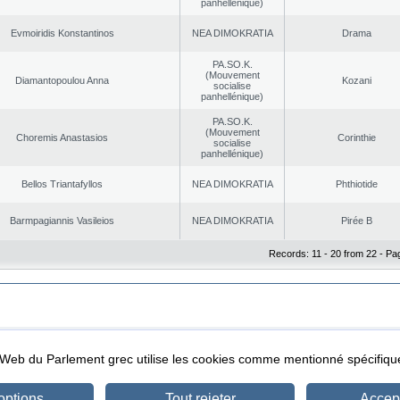
panhellénique)
Evmoiridis Konstantinos
NEA DΙMOKRATIA
Drama
PA.SO.K.
(Mouvement
Diamantopoulou Anna
Kozani
socialise
panhellénique)
PA.SO.K.
(Mouvement
Choremis Anastasios
Corinthie
socialise
panhellénique)
Bellos Triantafyllos
NEA DΙMOKRATIA
Phthiotide
Barmpagiannis Vasileios
NEA DΙMOKRATIA
Pirée B
Records: 11 - 20 from 22 - Pa
|
|
ta Protection
Security & Access
l Web du Parlement grec utilise les cookies comme mentionné spécifi
options
Tout rejeter
Accept