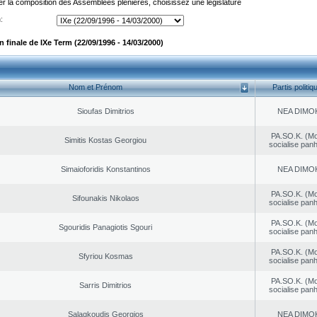
er la composition des Assemblées plénières, choisissez une législature
:
finale de IXe Term (22/09/1996 - 14/03/2000)
Nom et Prénom
Partis politiq
Sioufas Dimitrios
NEA DΙMO
PA.SO.K. (M
Simitis Kostas Georgiou
socialise panh
Simaioforidis Konstantinos
NEA DΙMO
PA.SO.K. (M
Sifounakis Nikolaos
socialise panh
PA.SO.K. (M
Sgouridis Panagiotis Sgouri
socialise panh
PA.SO.K. (M
Sfyriou Kosmas
socialise panh
PA.SO.K. (M
Sarris Dimitrios
socialise panh
Salagkoudis Georgios
NEA DΙMO