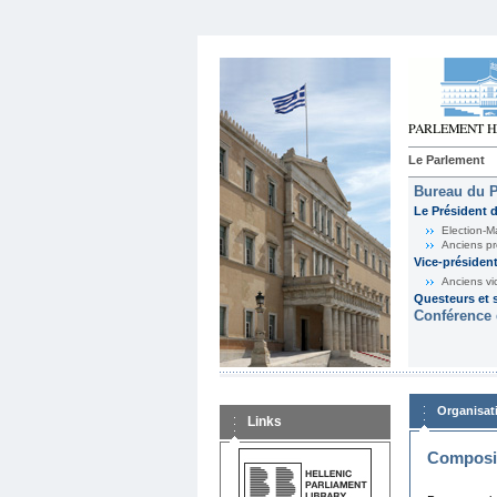
Le Parlement
Bureau du 
Le Président 
Election-M
Anciens pr
Vice-présiden
Anciens vi
Questeurs et s
Conférence 
Organisat
Links
Composit