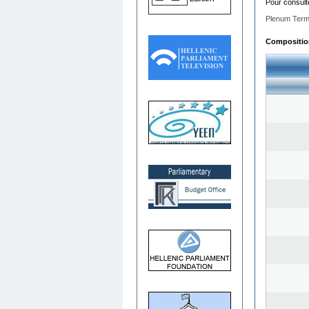
Pour consult
Plenum Term
Composition 