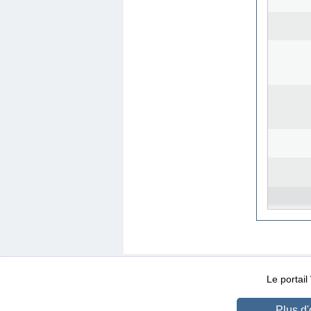
WEB-Mail
WEB-Apps
|
|
|
Conditions d’utilisation
Da
Le portai
Plus d'