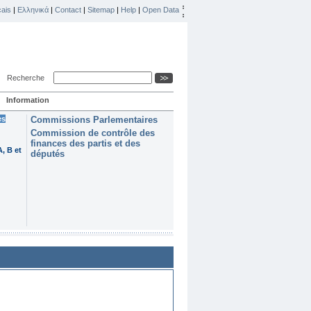
ais
|
Ελληνικά
|
Contact
|
Sitemap
|
Help
|
Open Data
Recherche
Information
es
Commissions Parlementaires
Commission de contrôle des
finances des partis et des
, B et
députés