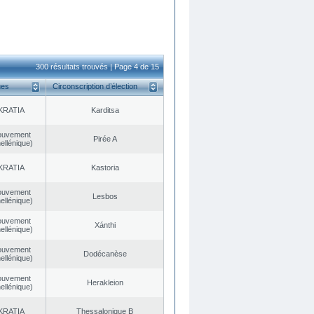
300 résultats trouvés | Page 4 de 15
ues
Circonscription d’élection
KRATIA
Karditsa
ouvement
Pirée A
ellénique)
KRATIA
Kastoria
ouvement
Lesbos
ellénique)
ouvement
Xánthi
ellénique)
ouvement
Dodécanèse
ellénique)
ouvement
Herakleion
ellénique)
KRATIA
Thessalonique B