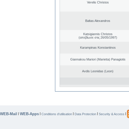
Verelis Christos
Baltas Alexandros
Katsigiannis Christos
(απεβίωσε στις 26/05/1997)
Karampinas Konstantinos
Giannakou Mariori (Marietta) Panagiotis
Avdis Leonidas (Leon)
WEB-Mail
WEB-Apps
|
|
|
|
|
Conditions d’utilisation
Data Protection
Security & Access