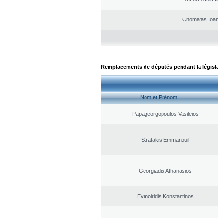
Chomatas Ioan
Remplacements de députés pendant la législ
Nom et Prénom
Papageorgopoulos Vasileios
Stratakis Emmanouil
Georgiadis Athanasios
Evmoiridis Konstantinos