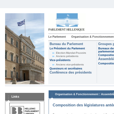
Le Parlement
Organisation & Fonctionnemen
Bureau du Parlement
Groupes p
Le Président du Parlement
Bureaux de
parlementai
Election-Mandat-Pouvoirs
Composition
Anciens présidents
Assemblée
Vice-présidents
Composition
Anciens vice-présidents
Questeurs et secrétaires
Conférence des présidents
:
Organisation & Fonctionnement
Assemblé
Links
Composition des législatures anté