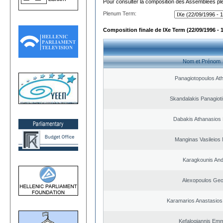
Pour consulter la composition des Assemblées plé
Plenum Term:
Composition finale de IXe Term (22/09/1996 - 
Nom et Prénom
Panagiotopoulos At
Skandalakis Panagioti
Dabakis Athanasios 
Manginas Vasileios 
Karagkounis An
Alexopoulos Geo
Karamarios Anastasio
Kefalogiannis Emm