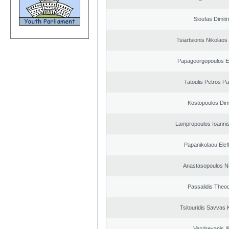
Sioufas Dimitr
Tsiartsionis Nikolao
Papageorgopoulos El
Tatoulis Petros Pa
Kostopoulos Dimi
Lampropoulos Ioannis
Papanikolaou Elef
Anastasopoulos N
Passalidis Theo
Tsitouridis Savvas 
Vezdrevanis Il