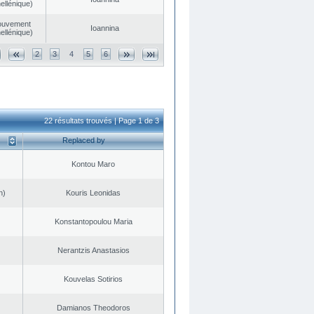
ellénique)
ouvement
Ioannina
ellénique)
2
3
4
5
6
22 résultats trouvés | Page 1 de 3
Replaced by
Kontou Maro
n)
Kouris Leonidas
Konstantopoulou Maria
Nerantzis Anastasios
Kouvelas Sotirios
Damianos Theodoros