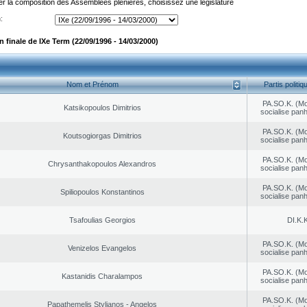
er la composition des Assemblées plénières, choisissez une législature
:
finale de IXe Term (22/09/1996 - 14/03/2000)
Nom et Prénom
Partis politiq
PA.SO.K. (M
Katsikopoulos Dimitrios
socialise panh
PA.SO.K. (M
Koutsogiorgas Dimitrios
socialise panh
PA.SO.K. (M
Chrysanthakopoulos Alexandros
socialise panh
PA.SO.K. (M
Spiliopoulos Konstantinos
socialise panh
Tsafoulias Georgios
DI.K.K
PA.SO.K. (M
Venizelos Evangelos
socialise panh
PA.SO.K. (M
Kastanidis Charalampos
socialise panh
PA.SO.K. (M
Papathemelis Stylianos - Angelos