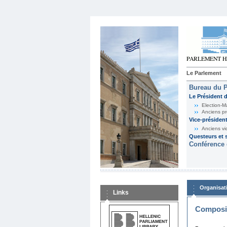
Le Parlement
Bureau du 
Le Président 
Election-M
Anciens pr
Vice-présiden
Anciens vi
Questeurs et s
Conférence 
Organisat
Links
Composit