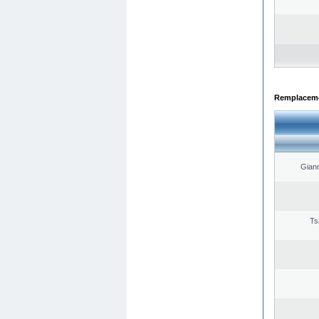
Remplacemen
Giann
Ts