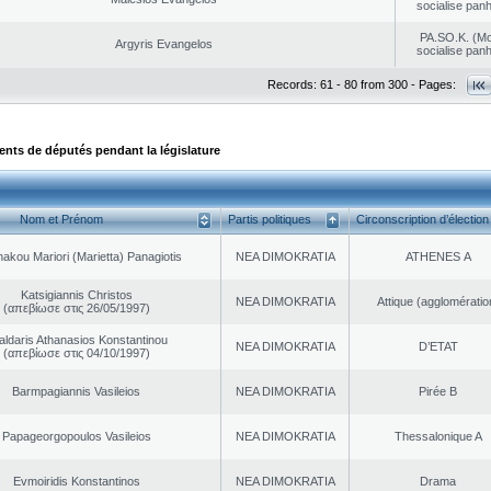
socialise panh
PA.SO.K. (M
Argyris Evangelos
socialise panh
Records: 61 - 80 from 300 - Pages:
ts de députés pendant la législature
Nom et Prénom
Partis politiques
Circonscription d’élection
akou Mariori (Marietta) Panagiotis
NEA DΙMOKRATIA
ATHENES Α
Katsigiannis Christos
NEA DΙMOKRATIA
Αttique (agglomératio
(απεβίωσε στις 26/05/1997)
aldaris Athanasios Konstantinou
NEA DΙMOKRATIA
D’ETAT
(απεβίωσε στις 04/10/1997)
Barmpagiannis Vasileios
NEA DΙMOKRATIA
Pirée B
Papageorgopoulos Vasileios
NEA DΙMOKRATIA
Thessalonique A
Evmoiridis Konstantinos
NEA DΙMOKRATIA
Drama