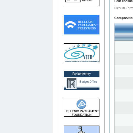
Pour consult
Plenum Term
Composition 