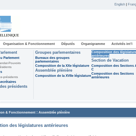
English
|
Franç
Organisation & Fonctionnement
Députés
Organigramme
Activités int'l
Parlement
Groupes parlementaires
Composition des législatur
antérieures
du Parlement
Bureaux des groupes
Section de Vacation
parlementaires
andat-Pouvoirs
Composition de la XXe législature
Composition des Sections A
ésidents
C
Assemblée plénière
ts
Composition des Sections
Composition de la XVIIe législature
ce-présidents
antérieures
ecrétaires
des présidents
:
ion & Fonctionnement
Assemblée plénière
ion des législatures antérieures