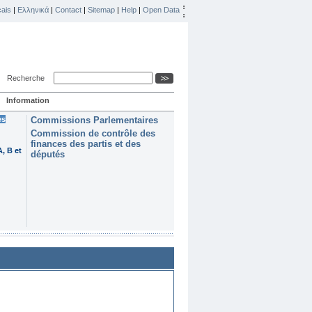
ais
|
Ελληνικά
|
Contact
|
Sitemap
|
Help
|
Open Data
Recherche
Information
es
Commissions Parlementaires
Commission de contrôle des
finances des partis et des
, B et
députés