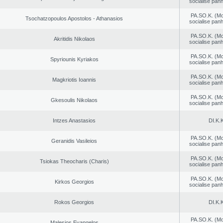
socialise panh
PA.SO.K. (M
Tsochatzopoulos Apostolos - Athanasios
socialise panh
PA.SO.K. (M
Akritidis Nikolaos
socialise panh
PA.SO.K. (M
Spyriounis Kyriakos
socialise panh
PA.SO.K. (M
Magkriotis Ioannis
socialise panh
PA.SO.K. (M
Gkesoulis Nikolaos
socialise panh
Intzes Anastasios
DI.K.K
PA.SO.K. (M
Geranidis Vasileios
socialise panh
PA.SO.K. (M
Tsiokas Theocharis (Charis)
socialise panh
PA.SO.K. (M
Kirkos Georgios
socialise panh
Rokos Georgios
DI.K.K
PA.SO.K. (M
Malesios Evangelos