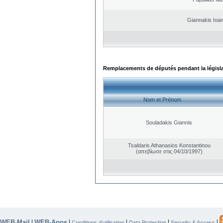
Giannakis Ioan
Remplacements de députés pendant la législ
Nom et Prénom
Souladakis Giannis
Tsaldaris Athanasios Konstantinou
(απεβίωσε στις 04/10/1997)
WEB-Mail
WEB-Apps
|
|
|
|
|
Conditions d’utilisation
Data Protection
Security & Access