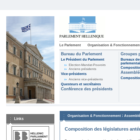
Le Parlement
Organisation & Fonctionnemen
Bureau du Parlement
Groupes p
Le Président du Parlement
Bureaux de
parlementai
Election-Mandat-Pouvoirs
Composition
Anciens présidents
Assemblée
Vice-présidents
Composition
Anciens vice-présidents
Questeurs et secrétaires
Conférence des présidents
:
Organisation & Fonctionnement
Assemblé
Links
Composition des législatures anté