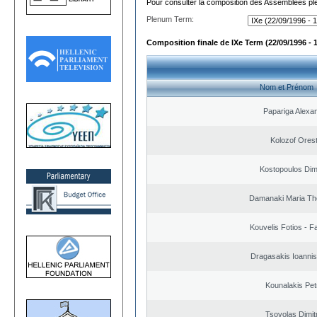
Pour consulter la composition des Assemblées plé
Plenum Term:
Composition finale de IXe Term (22/09/1996 - 
Nom et Prénom
Papariga Alexa
Kolozof Orest
Kostopoulos Dimi
Damanaki Maria Th
Kouvelis Fotios - F
Dragasakis Ioannis
Kounalakis Pet
Tsovolas Dimit