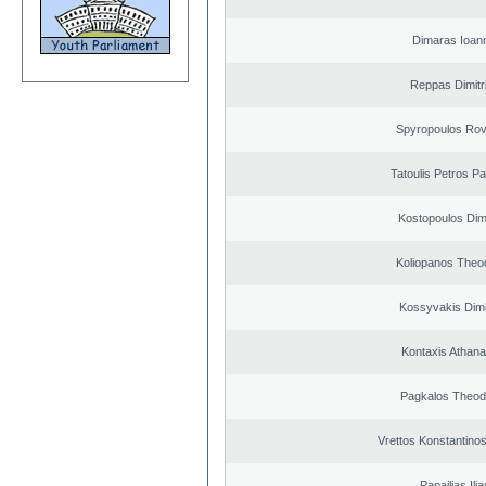
Dimaras Ioann
Reppas Dimitr
Spyropoulos Rov
Tatoulis Petros Pa
Kostopoulos Dimi
Koliopanos Theo
Kossyvakis Dimi
Kontaxis Athana
Pagkalos Theod
Vrettos Konstantinos
Papailias Ilia